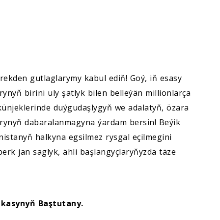
ekden gutlaglarymy kabul ediň! Goý, iň esasy
ň birini uly şatlyk bilen belleýän millionlarça
künjeklerinde duýgudaşlygyň we adalatyň, özara
arynyň dabaralanmagyna ýardam bersin! Beýik
nistanyň halkyna egsilmez rysgal eçilmegini
berk jan saglyk, ähli başlangyçlaryňyzda täze
ikasynyň Baştutany.