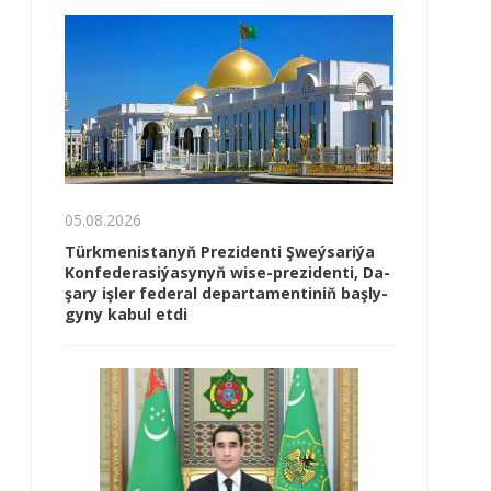
05.08.2026
Türk­me­nis­ta­nyň Prezidenti Şweý­sa­ri­ýa
Kon­fe­de­ra­si­ýa­sy­nyň wi­se-prezidenti, Da­
şa­ry iş­ler fe­de­ral de­par­ta­men­ti­niň baş­ly­
gy­ny ka­bul et­di