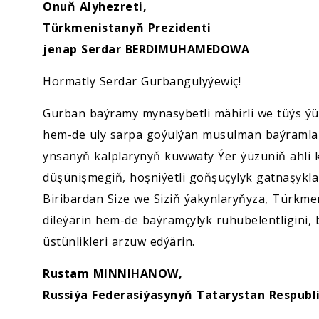
Ykdysadyýet
Onuň Alyhezreti,
Türkmenistanyň Prezidenti
Jemgyýet
jenap Serdar BERDIMUHAMEDOWA
Hormatly Serdar Gurbangulyýewiç!
Medeniýet
Gurban baýramy mynasybetli mähirli we tüýs ýür
Ylym
hem-de uly sarpa goýulýan musulman baýramlaryny
ynsanyň kalplarynyň kuwwaty Ýer ýüzüniň ähli 
Sport
düşünişmegiň, hoşniýetli goňşuçylyk gatnaşykl
Biribardan Size we Siziň ýakynlaryňyza, Türkme
dileýärin hem-de baýramçylyk ruhubelentligini, 
üstünlikleri arzuw edýärin.
Rustam MINNIHANOW,
Russiýa Federasiýasynyň Tatarystan Respubl