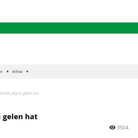
er
Arhiw
imiziň adyna gelen hat
 gelen hat
3504