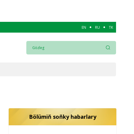
EN
RU
TK
Bölümiň soňky habarlary