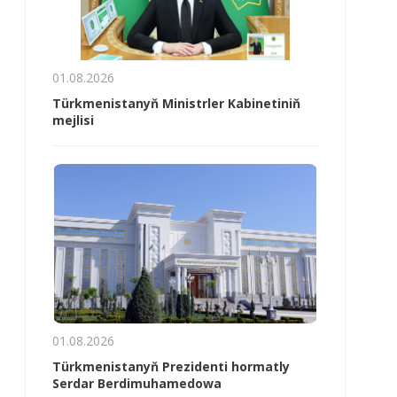
01.08.2026
Türkmenistanyň Ministrler Kabinetiniň
mejlisi
01.08.2026
Türkmenistanyň Prezidenti hormatly
Serdar Berdimuhamedowa