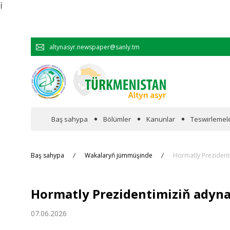
Ï
altynasyr.newspaper@sanly.tm
Baş sahypa
Bölümler
Kanunlar
Teswirlemel
Wakalaryň jümmişinde
Baş sahypa
Wakalaryň jümmüşinde
Hormatly Prezident
Resmi
Hormatly Prezidentimiziň adyna
Hyzmatdaşlyk
07.06.2026