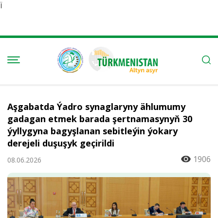
Ï
Aşgabatda Ýadro synaglaryny ählumumy
gadagan etmek barada şertnamasynyň 30
ýyllygyna bagyşlanan sebitleýin ýokary
derejeli duşuşyk geçirildi
1906
08.06.2026