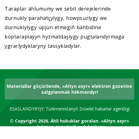
Taraplar ählumumy we sebit derejelerinde
durnukly parahatçylygy, howpsuzlygy we
durnuklylygy üpjün etmegiň bähbidine
köptaraplaýyn hyzmatdaşlygy pugtalandyrmaga
ygrarlydyklaryny tassykladylar.
Materiallar göçürilende, «Altyn asyr» elektron gazetine
salgylanmak hökmandyr!
ESASLANDYRYJY: Türkmenistanyň Döwlet habarlar agentligi
© Copyright 2026.
Ähli hukuklar goralan.
«Altyn asyr»
elektron gazetiniň redaksiýasy
RSS kanal