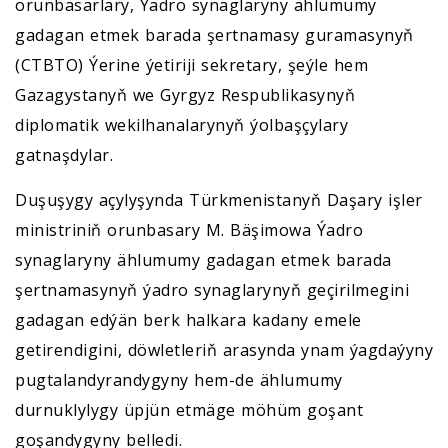
orunbasarlary, Ýadro synaglaryny ählumumy
gadagan etmek barada şertnamasy guramasynyň
(CTBTO) Ýerine ýetiriji sekretary, şeýle hem
Gazagystanyň we Gyrgyz Respublikasynyň
diplomatik wekilhanalarynyň ýolbaşçylary
gatnaşdylar.
Duşuşygy açylyşynda Türkmenistanyň Daşary işler
ministriniň orunbasary M. Bäşimowa Ýadro
synaglaryny ählumumy gadagan etmek barada
şertnamasynyň ýadro synaglarynyň geçirilmegini
gadagan edýän berk halkara kadany emele
getirendigini, döwletleriň arasynda ynam ýagdaýyny
pugtalandyrandygyny hem-de ählumumy
durnuklylygy üpjün etmäge möhüm goşant
goşandygyny belledi.