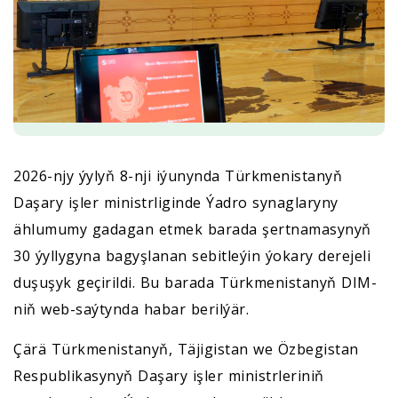
2026-njy ýylyň 8-nji iýunynda Türkmenistanyň
Daşary işler ministrliginde Ýadro synaglaryny
ählumumy gadagan etmek barada şertnamasynyň
30 ýyllygyna bagyşlanan sebitleýin ýokary derejeli
duşuşyk geçirildi. Bu barada Türkmenistanyň DIM-
niň web-saýtynda habar berilýär.
Çärä Türkmenistanyň, Täjigistan we Özbegistan
Respublikasynyň Daşary işler ministrleriniň