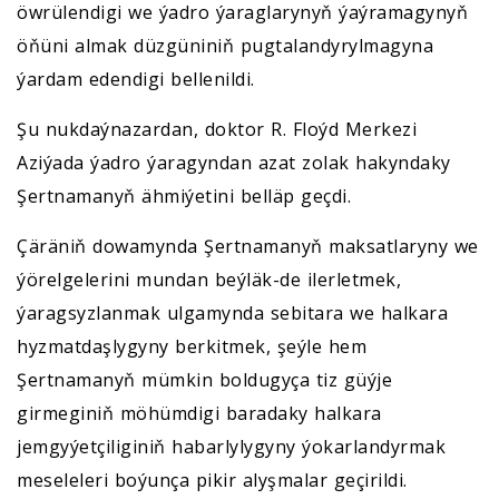
öwrülendigi we ýadro ýaraglarynyň ýaýramagynyň
öňüni almak düzgüniniň pugtalandyrylmagyna
ýardam edendigi bellenildi.
Şu nukdaýnazardan, doktor R. Floýd Merkezi
Aziýada ýadro ýaragyndan azat zolak hakyndaky
Şertnamanyň ähmiýetini belläp geçdi.
Çäräniň dowamynda Şertnamanyň maksatlaryny we
ýörelgelerini mundan beýläk-de ilerletmek,
ýaragsyzlanmak ulgamynda sebitara we halkara
hyzmatdaşlygyny berkitmek, şeýle hem
Şertnamanyň mümkin boldugyça tiz güýje
girmeginiň möhümdigi baradaky halkara
jemgyýetçiliginiň habarlylygyny ýokarlandyrmak
meseleleri boýunça pikir alyşmalar geçirildi.