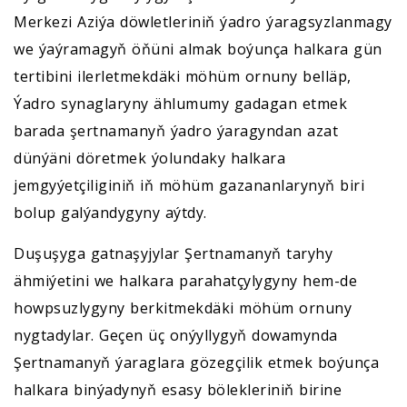
Merkezi Aziýa döwletleriniň ýadro ýaragsyzlanmagy
we ýaýramagyň öňüni almak boýunça halkara gün
tertibini ilerletmekdäki möhüm ornuny belläp,
Ýadro synaglaryny ählumumy gadagan etmek
barada şertnamanyň ýadro ýaragyndan azat
dünýäni döretmek ýolundaky halkara
jemgyýetçiliginiň iň möhüm gazananlarynyň biri
bolup galýandygyny aýtdy.
Duşuşyga gatnaşyjylar Şertnamanyň taryhy
ähmiýetini we halkara parahatçylygyny hem-de
howpsuzlygyny berkitmekdäki möhüm ornuny
nygtadylar. Geçen üç onýyllygyň dowamynda
Şertnamanyň ýaraglara gözegçilik etmek boýunça
halkara binýadynyň esasy bölekleriniň birine