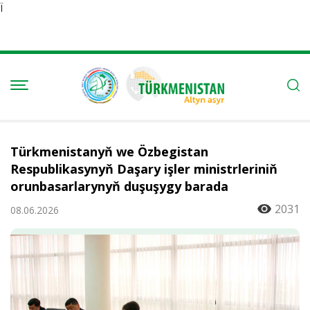
Ï
Türkmenistanyň we Özbegistan
Respublikasynyň Daşary işler ministrleriniň
orunbasarlarynyň duşuşygy barada
2031
08.06.2026