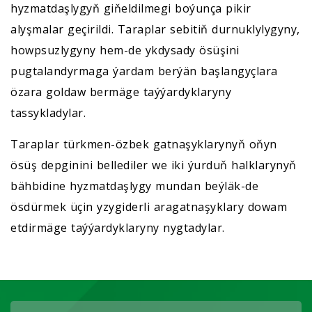
hyzmatdaşlygyň giňeldilmegi boýunça pikir
alyşmalar geçirildi. Taraplar sebitiň durnuklylygyny,
howpsuzlygyny hem-de ykdysady ösüşini
pugtalandyrmaga ýardam berýän başlangyçlara
özara goldaw bermäge taýýardyklaryny
tassykladylar.
Taraplar türkmen-özbek gatnaşyklarynyň oňyn
ösüş depginini bellediler we iki ýurduň halklarynyň
bähbidine hyzmatdaşlygy mundan beýläk-de
ösdürmek üçin yzygiderli aragatnaşyklary dowam
etdirmäge taýýardyklaryny nygtadylar.