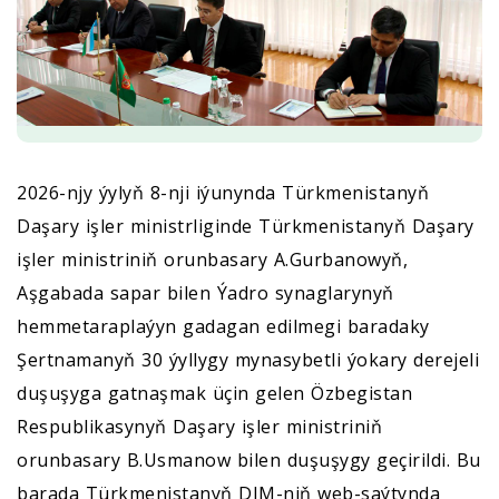
2026-njy ýylyň 8-nji iýunynda Türkmenistanyň
Daşary işler ministrliginde Türkmenistanyň Daşary
işler ministriniň orunbasary A.Gurbanowyň,
Aşgabada sapar bilen Ýadro synaglarynyň
hemmetaraplaýyn gadagan edilmegi baradaky
Şertnamanyň 30 ýyllygy mynasybetli ýokary derejeli
duşuşyga gatnaşmak üçin gelen Özbegistan
Respublikasynyň Daşary işler ministriniň
orunbasary B.Usmanow bilen duşuşygy geçirildi. Bu
barada Türkmenistanyň DIM-niň web-saýtynda