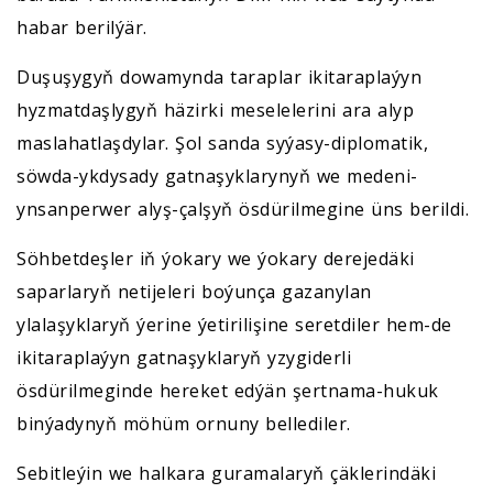
habar berilýär.
Duşuşygyň dowamynda taraplar ikitaraplaýyn
hyzmatdaşlygyň häzirki meselelerini ara alyp
maslahatlaşdylar. Şol sanda syýasy-diplomatik,
söwda-ykdysady gatnaşyklarynyň we medeni-
ynsanperwer alyş-çalşyň ösdürilmegine üns berildi.
Söhbetdeşler iň ýokary we ýokary derejedäki
saparlaryň netijeleri boýunça gazanylan
ylalaşyklaryň ýerine ýetirilişine seretdiler hem-de
ikitaraplaýyn gatnaşyklaryň yzygiderli
ösdürilmeginde hereket edýän şertnama-hukuk
binýadynyň möhüm ornuny bellediler.
Sebitleýin we halkara guramalaryň çäklerindäki