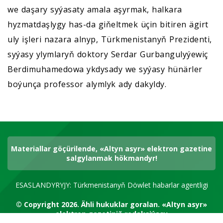
we daşary syýasaty amala aşyrmak, halkara
hyzmatdaşlygy has-da giňeltmek üçin bitiren ägirt
uly işleri nazara alnyp, Türkmenistanyň Prezidenti,
syýasy ylymlaryň doktory Serdar Gurbangulyýewiç
Berdimuhamedowa ykdysady we syýasy hünärler
boýunça professor alymlyk ady dakyldy.
Materiallar göçürilende, «Altyn asyr» elektron gazetine
salgylanmak hökmandyr!
ESASLANDYRYJY: Türkmenistanyň Döwlet habarlar agentligi
© Copyright 2026.
Ähli hukuklar goralan.
«Altyn asyr»
elektron gazetiniň redaksiýasy