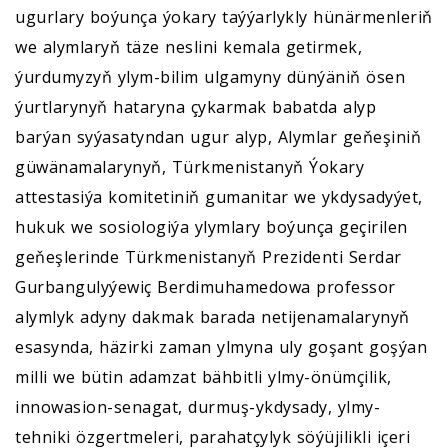
ugurlary boýunça ýokary taýýarlykly hünärmenleriň
we alymlaryň täze neslini kemala getirmek,
ýurdumyzyň ylym-bilim ulgamyny dünýäniň ösen
ýurtlarynyň hataryna çykarmak babatda alyp
barýan syýasatyndan ugur alyp, Alymlar geňeşiniň
güwänamalarynyň, Türkmenistanyň Ýokary
attestasiýa komitetiniň gumanitar we ykdysadyýet,
hukuk we sosiologiýa ylymlary boýunça geçirilen
geňeşlerinde Türkmenistanyň Prezidenti Serdar
Gurbangulyýewiç Berdimuhamedowa professor
alymlyk adyny dakmak barada netijenamalarynyň
esasynda, häzirki zaman ylmyna uly goşant goşýan
milli we bütin adamzat bähbitli ylmy-önümçilik,
innowasion-senagat, durmuş-ykdysady, ylmy-
tehniki özgertmeleri, parahatçylyk söýüjilikli içeri