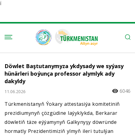
Ï
Döwlet Baştutanymyza ykdysady we syýasy
hünärleri boýunça professor alymlyk ady
dakyldy
6046
11.06.2026
Türkmenistanyň Ýokary attestasiýa komitetiniň
prezidiumynyň çözgüdine laýyklykda, Berkarar
döwletiň täze eýýamynyň Galkynyşy döwründe
hormatly Prezidentimiziň ylmyň ileri tutulýan