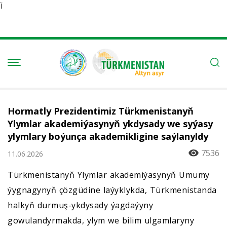
Ï
Hormatly Prezidentimiz Türkmenistanyň
Ylymlar akademiýasynyň ykdysady we syýasy
ylymlary boýunça akademikligine saýlanyldy
7536
11.06.2026
Türkmenistanyň Ylymlar akademiýasynyň Umumy
ýygnagynyň çözgüdine laýyklykda, Türkmenistanda
halkyň durmuş-ykdysady ýagdaýyny
gowulandyrmakda, ylym we bilim ulgamlaryny