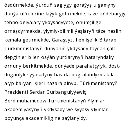
ösdürmekde, ýurduň saglygy goraýyş ulgamyny
dünýä ülňülerine laýyk getirmekde, täze öňdebaryjy
tehnologiýalary ykdysadyýete, önümçilige
ornaşdyrmakda, ylymly-bilimli ýaşlaryň täze neslini
kemala getirmekde, Garaşsyz, hemişelik Bitarap
Türkmenistanyň dünýäniň ykdysady taýdan çalt
depginler bilen ösýän ýurtlarynyň hataryndaky
ornuny berkitmekde, dünýäde parahatçylyk, dost-
doganlyk syýasatyny has-da pugtalandyrmakda
alyp barýan işleri nazara alnyp, Türkmenistanyň
Prezidenti Serdar Gurbangulyýewiç
Berdimuhamedow Türkmenistanyň Ylymlar
akademiýasynyň ykdysady we syýasy ylymlar
boýunça akademikligine saýlanyldy.