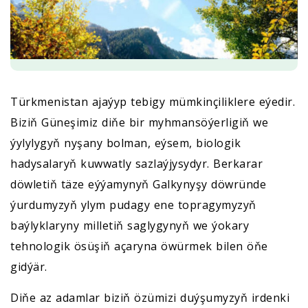
Türkmenistan ajaýyp tebigy mümkinçiliklere eýedir.
Biziň Güneşimiz diňe bir myhmansöýerligiň we
ýylylygyň nyşany bolman, eýsem, biologik
hadysalaryň kuwwatly sazlaýjysydyr. Berkarar
döwletiň täze eýýamynyň Galkynyşy döwründe
ýurdumyzyň ylym pudagy ene topragymyzyň
baýlyklaryny milletiň saglygynyň we ýokary
tehnologik ösüşiň açaryna öwürmek bilen öňe
gidýär.
Diňe az adamlar biziň özümizi duýşumyzyň irdenki