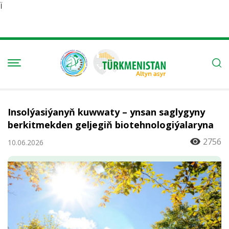
Ï
Insolýasiýanyň kuwwaty – ynsan saglygyny
berkitmekden geljegiň biotehnologiýalaryna
2756
10.06.2026