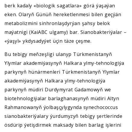
berk kadaly «biologik sagatlara» görä ýaşaýan
eken. Olaryň Günüň hereketlenmesi bilen geçýän
metabolizmini sinhronlaşdyrýan şahsy belok
maýatnigi (KaiABC ulgamy) bar. Sianobakteriýalar –
«ýaşyl» ykdysadyýet üçin täze çeşme.
Bu tebigy meňzeşligi ulanyp Türkmenistanyň
Ylymlar akademiýasynyň Halkara ylmy-tehnologiýa
parkynyň hünärmenleri Türkmenistanyň Ylymlar
akademiýasynyň Halkara ylmy-tehnologiýa
parkynyň müdiri Durdymyrat Gadamowyň we
biotehnologiýalar barlaghanasynyň müdiri Altyn
Rahmanowanyň ýolbaşçylygynda synechococcus
sianobakteriýalary ýurdumyzyň tebigy şertlerinde
ösdürip ýetişdirmek maksady bilen barlag işlerini