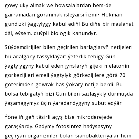
gowy uky almak we howsalalardan hem-de
garramadan goranmak isleýärsiňizmi? Hökman
gündizki ýagtylygy kabul ediň! Bu diňe bir maslahat
däl, eýsem, düýpli biologik kanundyr.
Süýdemdirijiler bilen geçirilen barlaglaryň netijeleri
bu adalgany tassyklaýar: ýeterlik tebigy Gün
ýagtylygyny kabul eden jynslaryň gijeki melatonin
görkezijileri emeli ýagtylyk görkezijilere görä 70
göterimden gowrak has ýokary netije berdi. Bu
bolsa tebigatyň bizi Gün bilen sazlaşykly durmuşda
ýaşamagymyz üçin ýaradandygyny subut edýär.
Ýöne iň geň täsirli açyş bize mikroderejede
garaşýardy. Gadymy fotosintez hadysasyny
geçirýän organizmler bolan sianobakteriýalar hem