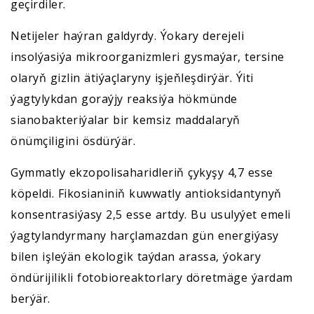
geçirdiler.
Netijeler haýran galdyrdy. Ýokary derejeli
insolýasiýa mikroorganizmleri gysmaýar, tersine
olaryň gizlin ätiýaçlaryny işjeňleşdirýär. Ýiti
ýagtylykdan goraýjy reaksiýa hökmünde
sianobakteriýalar bir kemsiz maddalaryň
önümçiligini ösdürýär.
Gymmatly ekzopolisaharidleriň çykyşy 4,7 esse
köpeldi. Fikosianiniň kuwwatly antioksidantynyň
konsentrasiýasy 2,5 esse artdy. Bu usulyýet emeli
ýagtylandyrmany harçlamazdan gün energiýasy
bilen işleýän ekologik taýdan arassa, ýokary
öndürijilikli fotobioreaktorlary döretmäge ýardam
berýär.