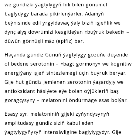
we gündizki ýagtylygyň hili bilen gönümel
baglydygy barada pikirlenýärler. Adamyň
beýnisinde edil yrgyldawaç ýaly biziň işjeňlik we
dynç alyş döwrümizi kesgitleýän «buýruk bekedi» –
düwün görnüşli mäz (epifiz) bar.
Haçanda gündiz Günüň ýagtylygy gözüňe düşende
ol bedene serotonin – «bagt gormony» we kognitiw
energiýany işjeň sintezlemegi üçin buýruk berýär.
Gije hut gündiz jemlenen serotonin ýaşardyjy we
antioksidant häsiýete eýe bolan öýjükleriň baş
goragçysyny – melatonini öndürmäge esas bolýar.
Esasy syr, melatoniniň gijeki zyňyndysynyň
amplitudasy gündiz siziň kabul eden
ýagtylygyňyzyň intensiwligine baglylygydyr. Gije