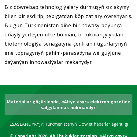
Biz döwrebap tehnologiýalary durmuşyň öz akymy
bilen birleşdirip, tebigatdan köp zatlary öwrenýäris.
Bu gün Türkmenistan diňe bir howasy boýunça
oňaýly ýerleşen ülke bolman, ol lukmançylykdan
biotehnologiýa senagatyna çenli ähli ugurlarynyň
ene topragynyň pähim-parasadyna we güýjüne
daýanýan innowasiýalar mekanydyr.
Materiallar göçürilende, «Altyn asyr» elektron gazetine
salgylanmak hökmandyr!
ESASLANDYRYJY: Türkmenistanyň Döwlet habarlar agentligi
© Copyright 2026.
Ähli hukuklar goralan.
«Altyn asyr»