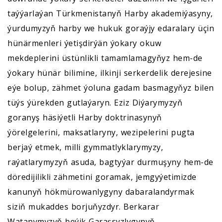
taýýarlaýan Türkmenistanyň Harby akademiýasyny,
ýurdumyzyň harby we hukuk goraýjy edaralary üçin
hünärmenleri ýetişdirýän ýokary okuw
mekdeplerini üstünlikli tamamlamagyňyz hem-de
ýokary hünär bilimine, ilkinji serkerdelik derejesine
eýe bolup, zähmet ýoluna gadam basmagyňyz bilen
tüýs ýürekden gutlaýaryn. Eziz Diýarymyzyň
goranyş häsiýetli Harby doktrinasynyň
ýörelgelerini, maksatlaryny, wezipelerini pugta
berjaý etmek, milli gymmatlyklarymyzy,
raýatlarymyzyň asuda, bagtyýar durmuşyny hem-de
döredijilikli zähmetini goramak, jemgyýetimizde
kanunyň hökmürowanlygyny dabaralandyrmak
siziň mukaddes borjuňyzdyr. Berkarar
Watanymyzyň beýik Garaşsyzlygynyň,