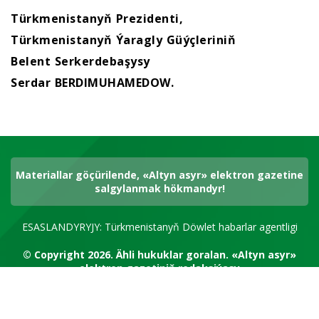
Türkmenistanyň Prezidenti,
Türkmenistanyň Ýaragly Güýçleriniň
Belent Serkerdebaşysy
Serdar BERDIMUHAMEDOW.
Materiallar göçürilende, «Altyn asyr» elektron gazetine
salgylanmak hökmandyr!
ESASLANDYRYJY: Türkmenistanyň Döwlet habarlar agentligi
© Copyright 2026.
Ähli hukuklar goralan.
«Altyn asyr»
elektron gazetiniň redaksiýasy
RSS kanal