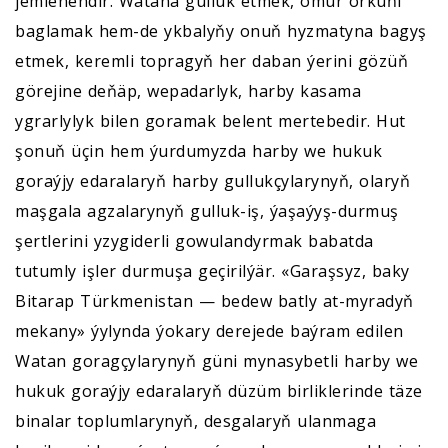
jemlenendir. Watana gulluk etmek, ömür örküňi
baglamak hem-de ykbalyňy onuň hyzmatyna bagyş
etmek, keremli topragyň her daban ýerini gözüň
görejine deňäp, wepadarlyk, harby kasama
ygrarlylyk bilen goramak belent mertebedir. Hut
şonuň üçin hem ýurdumyzda harby we hukuk
goraýjy edaralaryň harby gullukçylarynyň, olaryň
maşgala agzalarynyň gulluk-iş, ýaşaýyş-durmuş
şertlerini yzygiderli gowulandyrmak babatda
tutumly işler durmuşa geçirilýär. «Garaşsyz, baky
Bitarap Türkmenistan — bedew batly at-myradyň
mekany» ýylynda ýokary derejede baýram edilen
Watan goragçylarynyň güni mynasybetli harby we
hukuk goraýjy edaralaryň düzüm birliklerinde täze
binalar toplumlarynyň, desgalaryň ulanmaga