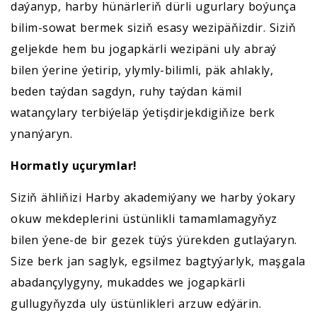
daýanyp, harby hünärleriň dürli ugurlary boýunça
bilim-sowat bermek siziň esasy wezipäňizdir. Siziň
geljekde hem bu jogapkärli wezipäni uly abraý
bilen ýerine ýetirip, ylymly-bilimli, päk ahlakly,
beden taýdan sagdyn, ruhy taýdan kämil
watançylary terbiýeläp ýetişdirjekdigiňize berk
ynanýaryn.
Hormatly uçurymlar!
Siziň ähliňizi Harby akademiýany we harby ýokary
okuw mekdeplerini üstünlikli tamamlamagyňyz
bilen ýene-de bir gezek tüýs ýürekden gutlaýaryn.
Size berk jan saglyk, egsilmez bagtyýarlyk, maşgala
abadançylygyny, mukaddes we jogapkärli
gullugyňyzda uly üstünlikleri arzuw edýärin.