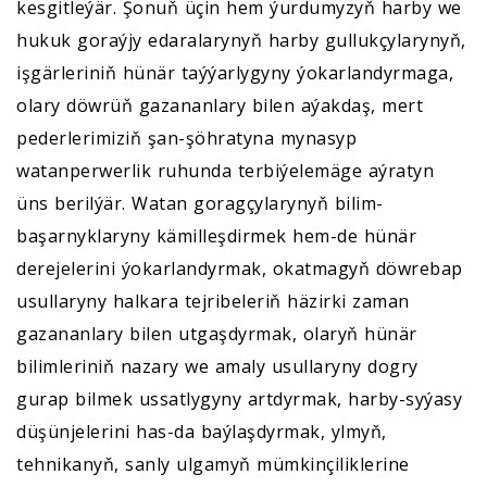
kesgitleýär. Şonuň üçin hem ýurdumyzyň harby we
hukuk goraýjy edaralarynyň harby gullukçylarynyň,
işgärleriniň hünär taýýarlygyny ýokarlandyrmaga,
olary döwrüň gazananlary bilen aýakdaş, mert
pederlerimiziň şan-şöhratyna mynasyp
watanperwerlik ruhunda terbiýelemäge aýratyn
üns berilýär. Watan goragçylarynyň bilim-
başarnyklaryny kämilleşdirmek hem-de hünär
derejelerini ýokarlandyrmak, okatmagyň döwrebap
usullaryny halkara tejribeleriň häzirki zaman
gazananlary bilen utgaşdyrmak, olaryň hünär
bilimleriniň nazary we amaly usullaryny dogry
gurap bilmek ussatlygyny artdyrmak, harby-syýasy
düşünjelerini has-da baýlaşdyrmak, ylmyň,
tehnikanyň, sanly ulgamyň mümkinçiliklerine