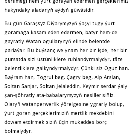
berilmegi hem ýurt goraýan edermen gerçeklerimiz
hakyndaky aladanyň aýdyň güwäsidir.
Bu gün Garaşsyz Diýarymyzyň ýaşyl tugy ýurt
goramaga kasam eden edermen, batyr hem-de
gaýratly Watan ogullarynyň elinde belentde
parlaýar. Bu buýsanç we ynam her bir işde, her bir
pursatda sizi üstünliklere ruhlandyrmalydyr, täze
belentliklere galkyndyrmalydyr. Çünki siz Oguz han,
Baýram han, Togrul beg, Çagry beg, Alp Arslan,
Soltan Sanjar, Soltan Jelaleddin, Keýmir serdar ýaly
şan-şöhratly ata-babalarymyzyň nesillerisiňiz.
Olaryň watanperwerlik ýörelgesine ygrarly bolup,
ýurt goran gerçeklerimiziň mertlik mekdebini
dowam etdirmek siziň üçin mukaddes borç
bolmalydyr.