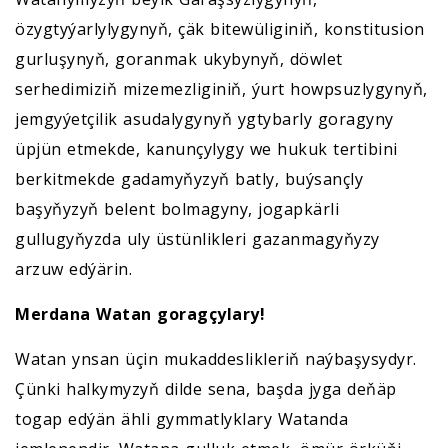
özygtyýarlylygynyň, çäk bitewüliginiň, konstitusion
gurluşynyň, goranmak ukybynyň, döwlet
serhedimiziň mizemezliginiň, ýurt howpsuzlygynyň,
jemgyýetçilik asudalygynyň ygtybarly goragyny
üpjün etmekde, kanunçylygy we hukuk tertibini
berkitmekde gadamyňyzyň batly, buýsançly
başyňyzyň belent bolmagyny, jogapkärli
gullugyňyzda uly üstünlikleri gazanmagyňyzy
arzuw edýärin.
Merdana Watan goragçylary!
Watan ynsan üçin mukaddeslikleriň naýbaşysydyr.
Çünki halkymyzyň dilde sena, başda jyga deňäp
togap edýän ähli gymmatlyklary Watanda