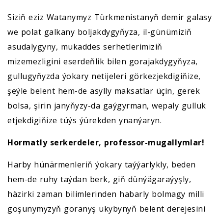
Siziň eziz Watanymyz Türkmenistanyň demir galasy
we polat galkany boljakdygyňyza, il-günümiziň
asudalygyny, mukaddes serhetlerimiziň
mizemezligini eserdeňlik bilen gorajakdygyňyza,
gullugyňyzda ýokary netijeleri görkezjekdigiňize,
şeýle belent hem-de asylly maksatlar üçin, gerek
bolsa, şirin janyňyzy-da gaýgyrman, wepaly gulluk
etjekdigiňize tüýs ýürekden ynanýaryn.
Hormatly serkerdeler, professor-mugallymlar!
Harby hünärmenleriň ýokary taýýarlykly, beden
hem-de ruhy taýdan berk, giň dünýägaraýyşly,
häzirki zaman bilimlerinden habarly bolmagy milli
goşunymyzyň goranyş ukybynyň belent derejesini