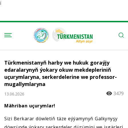
Ï
Türkmenistanyň harby we hukuk goraýjy
edaralarynyň ýokary okuw mekdepleriniň
uçurymlaryna, serkerdelerine we professor-
mugallymlaryna
3479
13.06.2026
Mähriban uçurymlar!
Sizi Berkarar döwletiň täze eýýamynyň Galkynyşy
döwründe ýokary serkerdeler düzümini we işgärleri