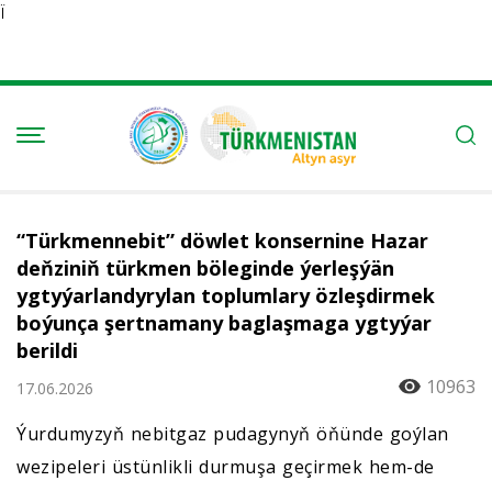
Ï
“Türkmennebit” döwlet konsernine Hazar
deňziniň türkmen böleginde ýerleşýän
ygtyýarlandyrylan toplumlary özleşdirmek
boýunça şertnamany baglaşmaga ygtyýar
berildi
10963
17.06.2026
Ýurdumyzyň nebitgaz pudagynyň öňünde goýlan
wezipeleri üstünlikli durmuşa geçirmek hem-de