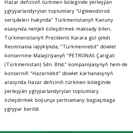
Hazar deňziniň türkmen böleginde ýerleşýän
ygtyýarlandyrylan toplumlary “Uglewodorod
serişdeleri hakynda” Türkmenistanyň Kanuny
esasynda netijeli özleşdirmek maksady bilen,
Türkmenistanyň Prezidenti Karara gol çekdi.
Resminama laýyklykda, “Türkmennebit” döwlet
konsernine Malaýziýanyň “PETRONAS Çarigali
(Türkmenistan) Sdn. Bhd.” kompaniýasynyň hem-de
konserniň “Hazarnebit” döwlet kärhanasynyň
arasynda Hazar deňziniň türkmen böleginde
ýerleşýän ygtyýarlandyrylan toplumlary
özleşdirmek boýunça şertnamany baglaşmaga
ygtyýar berildi.