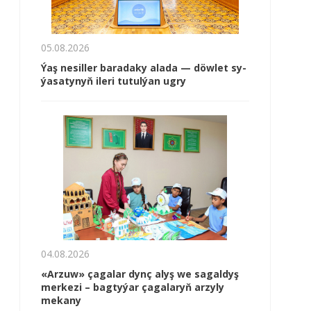
05.08.2026
Ýaş ne­sil­ler ba­ra­da­ky ala­da — döw­let sy­
ýa­sa­ty­nyň ile­ri tu­tul­ýan ug­ry
04.08.2026
«Arzuw» çagalar dynç alyş we sagaldyş
merkezi – bagtyýar çagalaryň arzyly
mekany