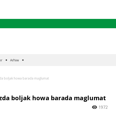
er
Arhiw
a boljak howa barada maglumat
da boljak howa barada maglumat
1972