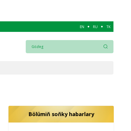
EN
RU
TK
Bölümiň soňky habarlary