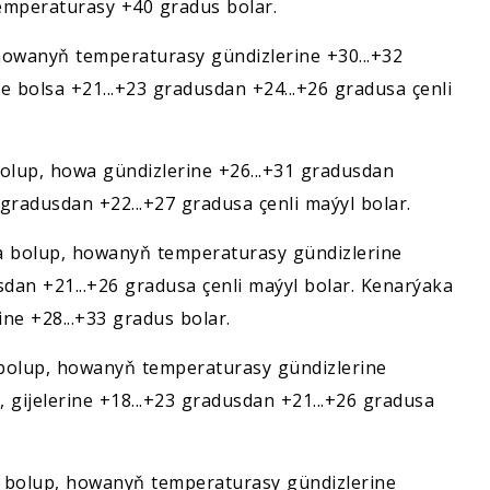
emperaturasy +40 gradus bolar.
owanyň temperaturasy gündizlerine +30...+32
ne bolsa +21...+23 gradusdan +24...+26 gradusa çenli
olup, howa gündizlerine +26...+31 gradusdan
3 gradusdan +22...+27 gradusa çenli maýyl bolar.
a bolup, howanyň temperaturasy gündizlerine
usdan +21...+26 gradusa çenli maýyl bolar. Kenarýaka
e +28...+33 gradus bolar.
bolup, howanyň temperaturasy gündizlerine
, gijelerine +18...+23 gradusdan +21...+26 gradusa
 bolup, howanyň temperaturasy gündizlerine