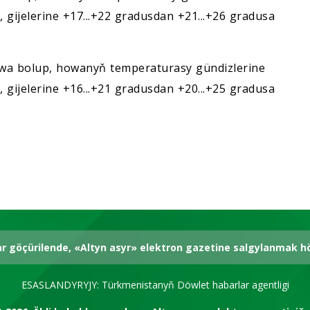
, gijelerine +17...+22 gradusdan +21...+26 gradusa
wa bolup, howanyň temperaturasy gündizlerine
, gijelerine +16...+21 gradusdan +20...+25 gradusa
ar göçürilende, «Altyn asyr» elektron gazetine salgylanmak 
ESASLANDYRYJY: Türkmenistanyň Döwlet habarlar agentligi