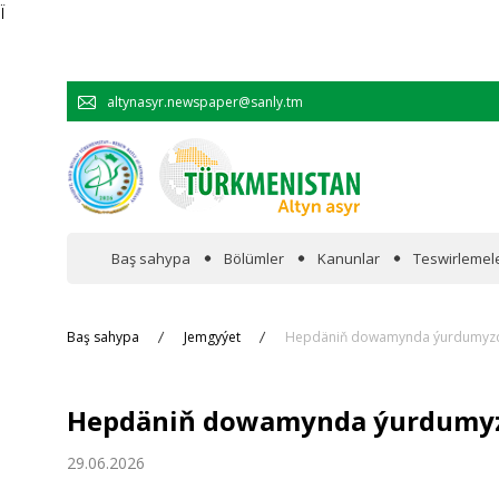
Ï
altynasyr.newspaper@sanly.tm
Baş sahypa
Bölümler
Kanunlar
Teswirlemel
Wakalaryň jümmişinde
Baş sahypa
Jemgyýet
Hepdäniň dowamynda ýurdumyzd
Resmi
Hepdäniň dowamynda ýurdumyz
Hyzmatdaşlyk
29.06.2026