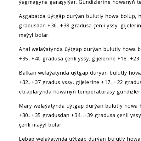
ýagmagyna garaşylýar. Gündizlerine howanyň t
Aşgabatda üýtgäp durýan bulutly howa bolup, h
gradusdan +36...+38 gradusa çenli yssy, gijeleri
maýyl bolar.
Ahal welaýatynda üýtgäp durýan bulutly howa b
+35...+40 gradusa çenli yssy, gijelerine +18...+2
Balkan welaýatynda üýtgäp durýan bulutly how
+32...+37 gradus yssy, gijelerine +17...+22 grad
etraplarynda howanyň temperaturasy gündizlerin
Mary welaýatynda üýtgäp durýan bulutly howa 
+30...+35 gradusdan +34...+39 gradusa çenli yssy
çenli maýyl bolar.
Lebap welaýatynda üýtgäp durýan bulutly howa