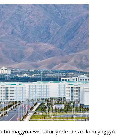
ň bolmagyna we käbir ýerlerde az-kem ýagşyň