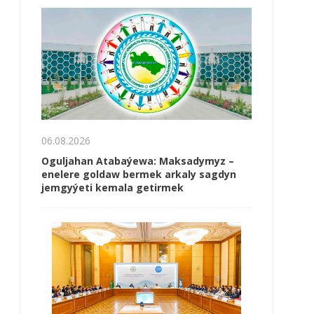
06.08.2026
Oguljahan Atabaýewa: Maksadymyz –
enelere goldaw bermek arkaly sagdyn
jemgyýeti kemala getirmek