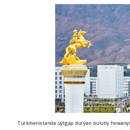
Ykdysadyýet
Jemgyýet
Medeniýet
Ylym
Sport
Türkmenistanda üýtgäp durýan bulutly howany