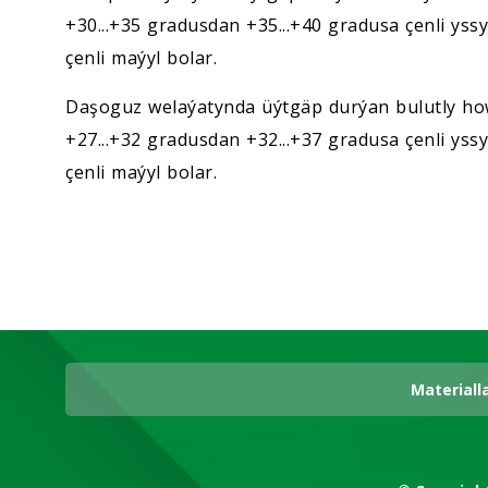
+30...+35 gradusdan +35...+40 gradusa çenli yssy
çenli maýyl bolar.
Daşoguz welaýatynda üýtgäp durýan bulutly ho
+27...+32 gradusdan +32...+37 gradusa çenli yssy
çenli maýyl bolar.
Materiall