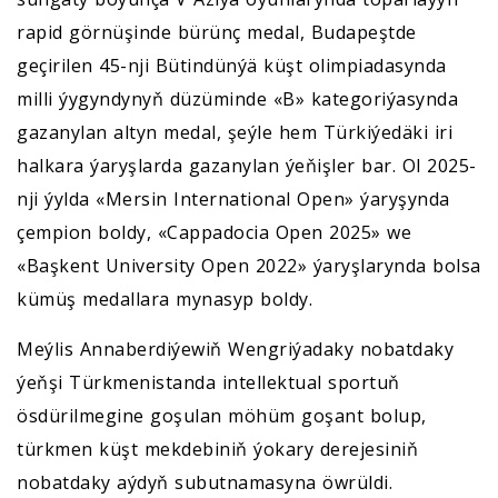
rapid görnüşinde bürünç medal, Budapeştde
geçirilen 45-nji Bütindünýä küşt olimpiadasynda
milli ýygyndynyň düzüminde «B» kategoriýasynda
gazanylan altyn medal, şeýle hem Türkiýedäki iri
halkara ýaryşlarda gazanylan ýeňişler bar. Ol 2025-
nji ýylda «Mersin International Open» ýaryşynda
çempion boldy, «Cappadocia Open 2025» we
«Başkent University Open 2022» ýaryşlarynda bolsa
kümüş medallara mynasyp boldy.
Meýlis Annaberdiýewiň Wengriýadaky nobatdaky
ýeňşi Türkmenistanda intellektual sportuň
ösdürilmegine goşulan möhüm goşant bolup,
türkmen küşt mekdebiniň ýokary derejesiniň
nobatdaky aýdyň subutnamasyna öwrüldi.