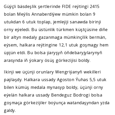
Güýçli bäsdeşlik şertlerinde FIDE reýtingi 2415
bolan Meýlis Annaberdiýew mümkin bolan 9
utukdan 6 utuk toplap, jemleýji sanawda birinji
orny eýeledi. Bu üstünlik türkmen küştçüsine diňe
bir altyn medaly gazanmaga mümkinçilik bermän,
eýsem, halkara reýtingine 12,1 utuk goşmagy hem
üpjün etdi. Bu bolsa ýaryşyň öňdebaryjylarynyň
arasynda iň ýokary ösüş görkezijisi boldy.
Ikinji we üçünji orunlary Wengriýanyň wekilleri
paýlaşdy. Halkara ussady Agoston Ýuhas 5,5 utuk
bilen kümüş medala mynasyp boldy, üçünji orny
eýelän halkara ussady Bendeguz Bodrogi bolsa
goşmaça görkezijiler boýunça watandaşyndan yzda
galdy.