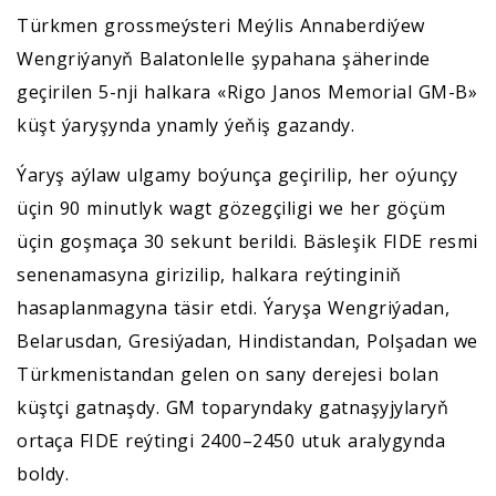
Türkmen grossmeýsteri Meýlis Annaberdiýew
Wengriýanyň Balatonlelle şypahana şäherinde
geçirilen 5-nji halkara «Rigo Janos Memorial GM-B»
küşt ýaryşynda ynamly ýeňiş gazandy.
Ýaryş aýlaw ulgamy boýunça geçirilip, her oýunçy
üçin 90 minutlyk wagt gözegçiligi we her göçüm
üçin goşmaça 30 sekunt berildi. Bäsleşik FIDE resmi
senenamasyna girizilip, halkara reýtinginiň
hasaplanmagyna täsir etdi. Ýaryşa Wengriýadan,
Belarusdan, Gresiýadan, Hindistandan, Polşadan we
Türkmenistandan gelen on sany derejesi bolan
küştçi gatnaşdy. GM toparyndaky gatnaşyjylaryň
ortaça FIDE reýtingi 2400–2450 utuk aralygynda
boldy.