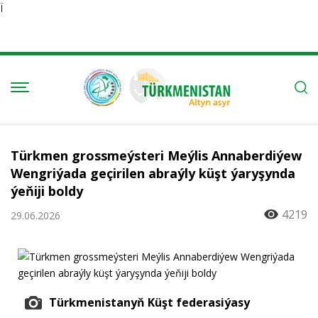
Ï
Türkmen grossmeýsteri Meýlis Annaberdiýew
Wengriýada geçirilen abraýly küşt ýaryşynda
ýeňiji boldy
4219
29.06.2026
Türkmenistanyň Küşt federasiýasy