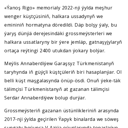
«Ýanoş Rigo» memorialy 2022-nji ýylda meşhur
wenger küştçüsiniň, halkara ussadynyň we
emininiň hormatyna döredildi. Däp bolşy ýaly, bu
ýaryş dünýä derejesindäki grossmeýsterleri we
halkara ussatlaryny bir ýere jemläp, gatnaşyjylaryň
ortaça reýtingi 2400 utukdan ýokary bolýar.
Meýlis Annaberdiýew Garaşsyz Türkmenistanyň
taryhynda iň güýçli küştçüleriň biri hasaplanýar. Ol
belli küşt maşgalasynda önüp-ösdi. Onuň ýeke-täk
tälimçisi Türkmenistanyň at gazanan tälimçisi
Serdar Annaberdiýew bolup durýar.
Grossmeýsteriň gazanan üstünlikleriniň arasynda
2017-nji ýylda geçirilen Ýapyk binalarda we söweş
sungaty boýunça V Aziýa oýunlarynda toparlaýyn