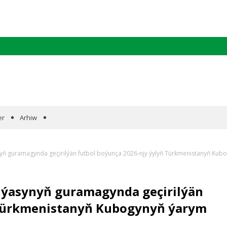
er
Arhiw
­ra­ma­gyn­da ge­çi­ril­ýän futbol bo­ýun­ça 2026-njy ýy­lyň Türk­me­nis­ta­nyň Ku­bo
synyň gu­ra­ma­gyn­da ge­çi­ril­ýän
ürk­me­nis­ta­nyň Ku­bo­gyn­yň ýarym