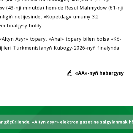
ew (43-nji minutda) hem-de Resul Mahmydow (61-nji
ünligiň netijesinde, «Köpetdag» umumy 3:2
m finalçysy boldy.
n «Al­tyn Asyr» topary, «Ahal» topary bi­len bol­sa «Kö­
ji­le­ri Türk­me­nis­ta­nyň Ku­bo­gy-2026-nyň fi­na­lyn­da
«AA»-nyň habarçysy
ar göçürilende, «Altyn asyr» elektron gazetine salgylanmak 