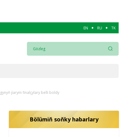
EN
RU
TK
­gyn­yň ýarym finalçylary belli boldy
Bölümiň soňky habarlary