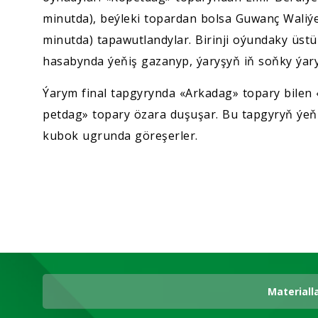
minutda), beýleki topardan bolsa Guwanç Waliý
minutda) tapawutlandylar. Birinji oýundaky üst
hasabynda ýeňiş gazanyp, ýaryşyň iň soňky ýary
Ýa­rym fi­nal tap­gy­ryn­da «Ar­ka­dag» topary bi­le
pet­dag» to­par­y öza­ra du­şu­şar. Bu tap­gy­ryň ýe­ňi­
ku­bok ug­run­da göre­şer­ler.
Materiall