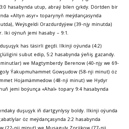
0 hasabynda utup, abraý bilen çykdy. Dörtden bir
ynda «Altyn asyr» toparynyň meýdançasynda
inutda), Weýsgeldi Orazdurdyýew (39-njy minutda)
 Iki oýnuň jemi hasaby – 9:1.
şuşyk has täsirli geçdi. Ilkinji oýunda (4:2)
üligini subut edip, 5:2 hasabynda ýeňiş gazandy.
ji minutlar) we Magtymberdy Berenow (40-njy we 69-
bir goly Ýakupmuhammet Gowşudow (58-nji minut) öz
mämmet Hojamämmedow (48-nji minut) we Hydyr
oýnuň jemi boýunça «Ahal» topary 9:4 hasabynda
daky duşuşyk iň dartgynlysy boldy. Ilkinji oýunda
gabatlylar öz meýdançasynda 2:2 hasabynda
 (22-nji minut) we Musaguly Zorjikow (77-nji