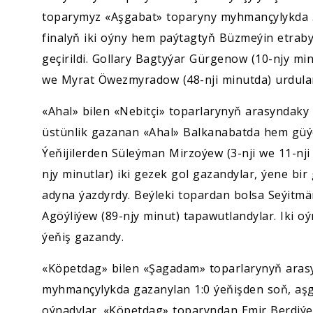
toparymyz «Aşgabat» toparyny myhmançylykda 3:
finalyň iki oýny hem paýtagtyň Büzmeýin etrab
geçirildi. Gollary Bagtyýar Gürgenow (10-njy m
we Myrat Öwezmyradow (48-nji minutda) urdular.
«Ahal» bilen «Nebitçi» toparlarynyň arasyndaky du
üstünlik gazanan «Ahal» Balkanabatda hem güýçl
Ýeňijilerden Süleýman Mirzoýew (3-nji we 11-n
njy minutlar) iki gezek gol gazandylar, ýene 
adyna ýazdyrdy. Beýleki topardan bolsa Seýit
Agöýliýew (89-njy minut) tapawutlandylar. Iki 
ýeňiş gazandy.
«Köpetdag» bilen «Şagadam» toparlarynyň arasyn
myhmançylykda gazanylan 1:0 ýeňişden soň, aş
oýnadylar. «Köpetdag» toparyndan Emir Berdiýew