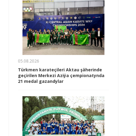
05.08.2026
Türkmen karateçileri Aktau şäherinde
geçirilen Merkezi Aziýa çempionatynda
21 medal gazandylar