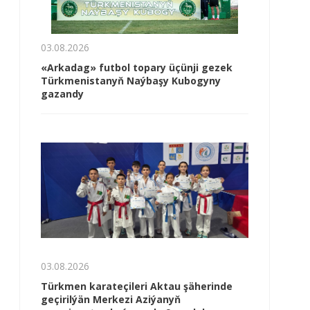
03.08.2026
«Arkadag» futbol topary üçünji gezek
Türkmenistanyň Naýbaşy Kubogyny
gazandy
03.08.2026
Türkmen karateçileri Aktau şäherinde
geçirilýän Merkezi Aziýanyň