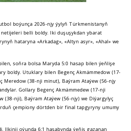
utbol boýunça 2026-njy ýy­lyň Türkmenistanyň
etijeleri belli boldy. Iki duşuşykdan ybarat
arynyň hataryna «Arkadag», «Altyn asyr», «Ahal» we
bilen, soňra bolsa Maryda 5:0 hasap bilen ýeňlişe
ary boldy. Utuklary bilen Begenç Akmämmedow (17-
nç Meredow (38-nji minut), Baýram Ataýew (56-njy
landylar. Gollary Begenç Akmämmedew (17-nji
 (38-nji), Baýram Ataýew (56-njy) we Diýargylyç
 ýurduň çempiony dörtden bir final tapgyryny umumy
di. Ilkinji oýunda 6:1 hasabynda ýeňiş gazanan