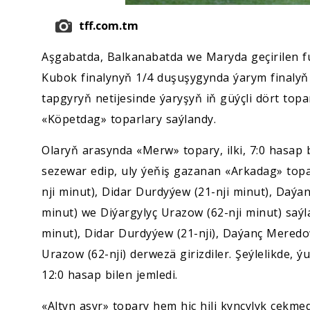
tff.com.tm
Aşgabatda, Balkanabatda we Maryda geçirilen f
Kubok finalynyň 1/4 duşuşygynda ýarym finalyň n
tapgyryň netijesinde ýaryşyň iň güýçli dört top
«Köpetdag» toparlary saýlandy.
Olaryň arasynda «Merw» topary, ilki, 7:0 hasap 
sezewar edip, uly ýeňiş gazanan «Arkadag» top
nji minut), Didar Durdyýew (21-nji minut), Daýa
minut) we Diýargylyç Urazow (62-nji minut) saý
minut), Didar Durdyýew (21-nji), Daýanç Meredow
Urazow (62-nji) derwezä girizdiler. Şeýlelikde,
12:0 hasap bilen jemledi.
«Altyn asyr» topary hem hiç hili kynçylyk çekme