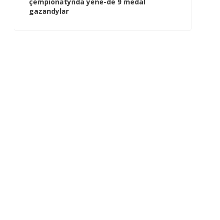
çempionatynda ýene-de 9 medal
gazandylar