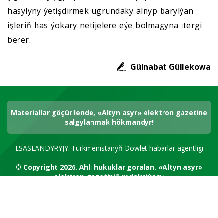
hasylyny ýetişdirmek ugrundaky alnyp barylýan
işleriň has ýokary netijelere eýe bolmagyna itergi
berer.
Gülnabat Güllekowa
Materiallar göçürilende, «Altyn asyr» elektron gazetine
salgylanmak hökmandyr!
ESASLANDYRYJY: Türkmenistanyň Döwlet habarlar agentligi
© Copyright 2026.
Ähli hukuklar goralan.
«Altyn asyr»
elektron gazetiniň redaksiýasy
RSS kanal