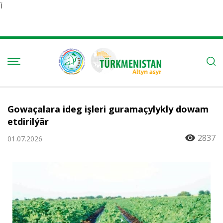
Ï
Gowaçalara ideg işleri guramaçylykly dowam
etdirilýär
2837
01.07.2026