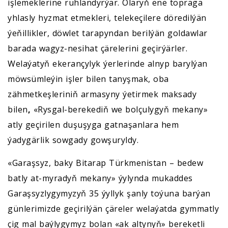
işlemeklerine ruhlandyrýar. Olaryň ene topraga
yhlasly hyzmat etmekleri, telekeçilere döredilýän
ýeňillikler, döwlet tarapyndan berilýän goldawlar
barada wagyz-nesihat çärelerini geçirýärler.
Welaýatyň ekerançylyk ýerlerinde alnyp barylýan
möwsümleýin işler bilen tanyşmak, oba
zähmetkeşleriniň armasyny ýetirmek maksady
bilen
,
«Rysgal-berekediň we bolçulygyň mekany»
atly geçirilen duşuşyga gatnaşanlara hem
ýadygärlik sowgady gowşuryldy.
«Garaşsyz, baky Bitarap Türkmenistan – bedew
batly at-myradyň mekany» ýylynda mukaddes
Garaşsyzlygymyzyň 35 ýyllyk şanly toýuna barýan
günlerimizde geçirilýän çäreler welaýatda gymmatly
çig mal baýlygymyz bolan «ak altynyň» bereketli