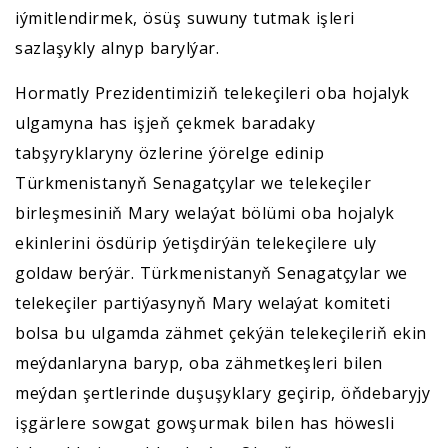
iýmitlendirmek, ösüş suwuny tutmak işleri
sazlaşykly alnyp barylýar.
Hormatly Prezidentimiziň telekeçileri oba hojalyk
ulgamyna has işjeň çekmek baradaky
tabşyryklaryny özlerine ýörelge edinip
Türkmenistanyň Senagatçylar we telekeçiler
birleşmesiniň Mary welaýat bölümi oba hojalyk
ekinlerini ösdürip ýetişdirýän telekeçilere uly
goldaw berýär. Türkmenistanyň Senagatçylar we
telekeçiler partiýasynyň Mary welaýat komiteti
bolsa bu ulgamda zähmet çekýän telekeçileriň ekin
meýdanlaryna baryp, oba zähmetkeşleri bilen
meýdan şertlerinde duşuşyklary geçirip, öňdebaryjy
işgärlere sowgat gowşurmak bilen has höwesli