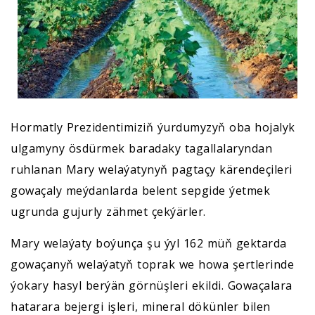
Hormatly Prezidentimiziň ýurdumyzyň oba hojalyk
ulgamyny ösdürmek baradaky tagallalaryndan
ruhlanan Mary welaýatynyň pagtaçy kärendeçileri
gowaçaly meýdanlarda belent sepgide ýetmek
ugrunda gujurly zähmet çekýärler.
Mary welaýaty boýunça şu ýyl 162 müň gektarda
gowaçanyň welaýatyň toprak we howa şertlerinde
ýokary hasyl berýän görnüşleri ekildi. Gowaçalara
hatarara bejergi işleri, mineral dökünler bilen