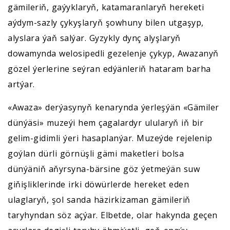
gämileriň, gaýyklaryň, katamaranlaryň hereketi
aýdym-sazly çykyşlaryň şowhuny bilen utgaşyp,
alyslara ýaň salýar. Gyzykly dynç alyşlaryň
dowamynda welosipedli gezelenje çykyp, Awazanyň
gözel ýerlerine seýran edýänleriň hataram barha
artýar.
«Awaza» derýasynyň kenarynda ýerleşýän «Gämiler
dünýäsi» muzeýi hem çagalardyr ulularyň iň bir
gelim-gidimli ýeri hasaplanýar. Muzeýde rejelenip
goýlan dürli görnüşli gämi maketleri bolsa
dünýäniň aňyrsyna-bärsine göz ýetmeýän suw
giňişliklerinde irki döwürlerde hereket eden
ulaglaryň, şol sanda häzirkizaman gämileriň
taryhyndan söz açýar. Elbetde, olar hakynda geçen