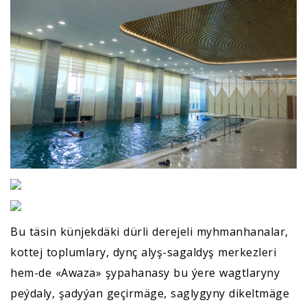
Bu täsin künjekdäki dürli derejeli myhmanhanalar,
kottej toplumlary, dynç alyş-sagaldyş merkezleri
hem-de «Awaza» şypahanasy bu ýere wagtlaryny
peýdaly, şadyýan geçirmäge, saglygyny dikeltmäge