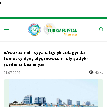
Ï
«Awaza» milli syýahatçylyk zolagynda
tomusky dynç alyş möwsümi uly şatlyk-
şowhuna beslenýär
4573
01.07.2026