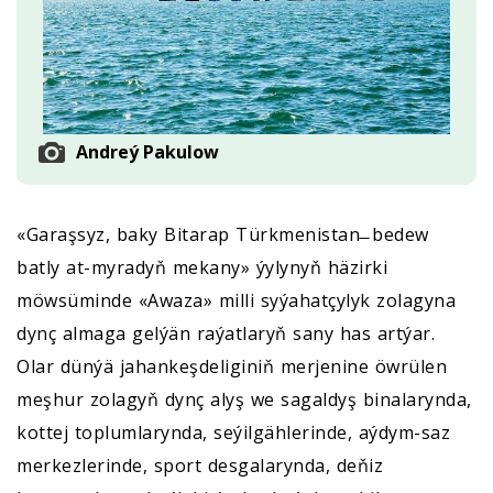
Andreý Pakulow
«Garaşsyz, baky Bitarap Türkmenistan ̶ bedew
batly at-myradyň mekany» ýylynyň häzirki
möwsüminde «Awaza» milli syýahatçylyk zolagyna
dynç almaga gelýän raýatlaryň sany has artýar.
Olar dünýä jahankeşdeliginiň merjenine öwrülen
meşhur zolagyň dynç alyş we sagaldyş binalarynda,
kottej toplumlarynda, seýilgählerinde, aýdym-saz
merkezlerinde, sport desgalarynda, deňiz