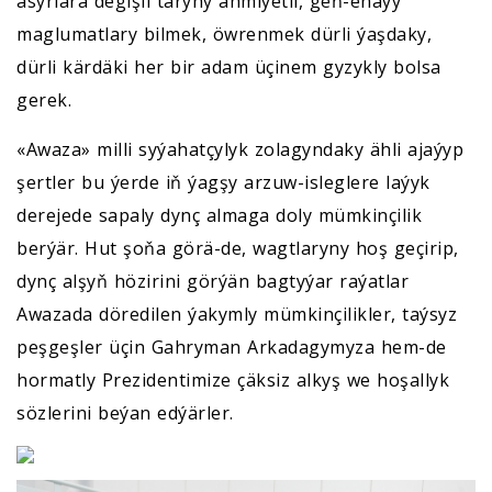
asyrlara degişli taryhy ähmiýetli, geň-enaýy
maglumatlary bilmek, öwrenmek dürli ýaşdaky,
dürli kärdäki her bir adam üçinem gyzykly bolsa
gerek.
«Awaza» milli syýahatçylyk zolagyndaky ähli ajaýyp
şertler bu ýerde iň ýagşy arzuw-isleglere laýyk
derejede sapaly dynç almaga doly mümkinçilik
berýär. Hut şoňa görä-de, wagtlaryny hoş geçirip,
dynç alşyň hözirini görýän bagtyýar raýatlar
Awazada döredilen ýakymly mümkinçilikler, taýsyz
peşgeşler üçin Gahryman Arkadagymyza hem-de
hormatly Prezidentimize çäksiz alkyş we hoşallyk
sözlerini beýan edýärler.