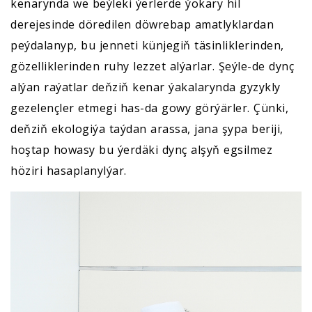
kenarynda we beýleki ýerlerde ýokary hil
derejesinde döredilen döwrebap amatlyklardan
peýdalanyp, bu jenneti künjegiň täsinliklerinden,
gözelliklerinden ruhy lezzet alýarlar. Şeýle-de dynç
alýan raýatlar deňziň kenar ýakalarynda gyzykly
gezelençler etmegi has-da gowy görýärler. Çünki,
deňziň ekologiýa taýdan arassa, jana şypa beriji,
hoştap howasy bu ýerdäki dynç alşyň egsilmez
höziri hasaplanylýar.