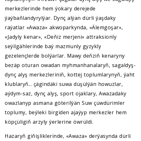
merkezlerinde hem ýokary derejede
ýaýbaňlandyrylýar. Dynç alýan dürli ýaşdaky
raýatlar «Awaza» akwoparkynda, «Älemgoşar»,
«Jadyly kenar», «Deňiz merjeni» attraksionly
seýilgählerinde baý mazmunly gyzykly
gezelençlerde bolýarlar. Mawy deňziň kenaryny
bezäp oturan owadan myhmanhanalaryň, sagaldyş-
dynç alyş merkezleriniň, kottej toplumlarynyň, ýaht
klublaryň... çägindäki suwa düşülýän howuzlar,
aýdym-saz, dynç alyş, sport ojaklary, Awazadaky
owazlanyp asmana göterilýän Suw çüwdürimler
toplumy, beýleki birgiden ajaýyp merkezler hem
köpçüligiň arzyly ýerlerine öwrüldi.
Hazaryň giňişliklerinde, «Awaza» derýasynda dürli