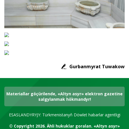
Gurbanmyrat Tuwakow
Materiallar göçürilende, «Altyn asyr» elektron gazetine
salgylanmak hökmandyr!
ESASLANDYRYJY: Türkmenistanyň Döwlet habarlar agentligi
© Copyright 2026.
Ähli hukuklar goralan.
«Altyn asyr»