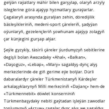
gelýän raýatlary mähir bilen garşylap, olaryň arzyly
isleglerine görä ajaýyp hyzmatlary guraýarlar.
Çagalaryň arasynda guralýan zehin, döredijilik
bäsleşikleriniň, medeni-sport çäreleriň, şadyýan
oýunlaryň, gezelençleriň şowhunam ajaýyp zolagyň
çar künjegini gurşap alýar.
Şeýle gyzykly, täsirli çäreler ýurdumyzyň sebitlerine
degişli bolan Awazadaky «Ahal», «Balkan»,
«Daşoguz», «Lebap», «Mary» sagaldyş-dynç alyş
merkezlerinde-de giň gerime eýe bolýar. Dürli
dabaralardyr çäreler Türkmenistanyň Kärdeşler
arkalaşyklarynyň Milli merkeziniň «Daýanç» hem-de
«Türkmennebit» döwlet konserniniň
Türkmenbaşydaky nebiti gaýtadan işleýän zawodlar
toplumynyň «Arzuw» çagalar dynç alyş we sagaldyş