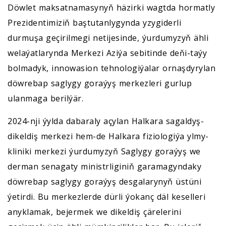
Döwlet maksatnamasynyň häzirki wagtda hormatly
Prezidentimiziň baştutanlygynda yzygiderli
durmuşa geçirilmegi netijesinde, ýurdumyzyň ähli
welaýatlarynda Merkezi Aziýa sebitinde deňi-taýy
bolmadyk, innowasion tehnologiýalar ornaşdyrylan
döwrebap saglygy goraýyş merkezleri gurlup
ulanmaga berilýär.
2024-nji ýylda dabaraly açylan Halkara sagaldyş-
dikeldiş merkezi hem-de Halkara fiziologiýa ylmy-
kliniki merkezi ýurdumyzyň Saglygy goraýyş we
derman senagaty ministrliginiň garamagyndaky
döwrebap saglygy goraýyş desgalarynyň üstüni
ýetirdi. Bu merkezlerde dürli ýokanç däl keselleri
anyklamak, bejermek we dikeldiş çärelerini