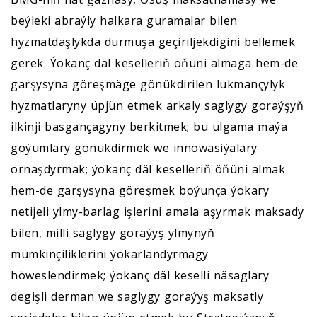
beýleki abraýly halkara guramalar bilen
hyzmatdaşlykda durmuşa geçiriljekdigini bellemek
gerek. Ýokanç däl keselleriň öňüni almaga hem-de
garşysyna göreşmäge gönükdirilen lukmançylyk
hyzmatlaryny üpjün etmek arkaly saglygy goraýşyň
ilkinji basgançagyny berkitmek; bu ulgama maýa
goýumlary gönükdirmek we innowasiýalary
ornaşdyrmak; ýokanç däl keselleriň öňüni almak
hem-de garşysyna göreşmek boýunça ýokary
netijeli ylmy-barlag işlerini amala aşyrmak maksady
bilen, milli saglygy goraýyş ylmynyň
mümkinçiliklerini ýokarlandyrmagy
höweslendirmek; ýokanç däl keselli näsaglary
degişli derman we saglygy goraýyş maksatly