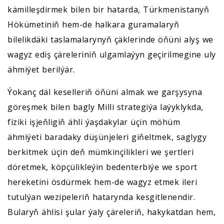
kämilleşdirmek bilen bir hatarda, Türkmenistanyň
Hökümetiniň hem-de halkara guramalaryň
bilelikdäki taslamalarynyň çäklerinde öňüni alyş we
wagyz ediş çäreleriniň ulgamlaýyn geçirilmegine uly
ähmiýet berilýär.
Ýokanç däl keselleriň öňüni almak we garşysyna
göreşmek bilen bagly Milli strategiýa laýyklykda,
fiziki işjeňligiň ähli ýaşdakylar üçin möhüm
ähmiýeti baradaky düşünjeleri giňeltmek, saglygy
berkitmek üçin deň mümkinçilikleri we şertleri
döretmek, köpçülikleýin bedenterbiýe we sport
hereketini ösdürmek hem-de wagyz etmek ileri
tutulýan wezipeleriň hatarynda kesgitlenendir.
Bularyň ählisi şular ýaly çäreleriň, hakykatdan hem,