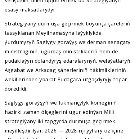
serişdeler bilen üpjün etmek bu Strategiýanyň
esasy maksatlarydyr.
Strategiýany durmuşa geçirmek boýunça çäreleriň
tassyklanan Meýilnamasyna laýyklykda,
ýurdumyzyň Saglygy goraýyş we derman senagaty
ministrliginiň, ugurdaş ministrlikleriň hem-de
pudaklaýyn dolandyryş edaralarynyň, welaýatlaryň,
Aşgabat we Arkadag şäherleriniň häkimlikleriniň
wekillerinden ybarat Pudagara utgaşdyryjy topar
döredildi.
Saglygy goraýşyň we lukmançylyk kömeginiň
häzirki zaman ölçeglerini ugur edinýän Milli
strategiýany iki tapgyrda durmuşa geçirmek
meýilleşdirilýär. 2026 — 2028-nji ýyllary öz içine