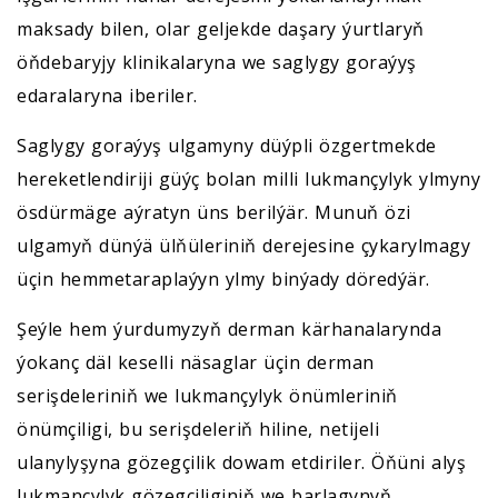
maksady bilen, olar geljekde daşary ýurtlaryň
öňdebaryjy klinikalaryna we saglygy goraýyş
edaralaryna iberiler.
Saglygy goraýyş ulgamyny düýpli özgertmekde
hereketlendiriji güýç bolan milli lukmançylyk ylmyny
ösdürmäge aýratyn üns berilýär. Munuň özi
ulgamyň dünýä ülňüleriniň derejesine çykarylmagy
üçin hemmetaraplaýyn ylmy binýady döredýär.
Şeýle hem ýurdumyzyň derman kärhanalarynda
ýokanç däl keselli näsaglar üçin derman
serişdeleriniň we lukmançylyk önümleriniň
önümçiligi, bu serişdeleriň hiline, netijeli
ulanylyşyna gözegçilik dowam etdiriler. Öňüni alyş
lukmançylyk gözegçiliginiň we barlagynyň