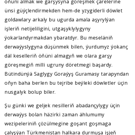
öňüni almak we garşysyna göreşmek çärelerine
ünsi güýçlendirmekden hem-de yzygiderli döwlet
goldawlary arkaly bu ugurda amala aşyrylýan
işleriň netijeliligini, utgaşyklylygyny
ýokarlandyrmakdan ybaratdyr. Bu meseläniň
derwaýyslygyna düşünmek bilen, ýurdumyz ýokanç
däl keselleriň öňüni almagyň we olara garşy
göreşmegiň milli ugruny döretmegi başardy.
Bütindünýä Saglygy Goraýyş Guramasy tarapyndan
oňyn baha berlen bu tejribe beýleki döwletler üçin
nusgalyk bolup biler.
Şu günki we geljek nesilleriň abadançylygy üçin
derwaýys bolan häzirki zaman ählumumy
wezipeleriniň çözülmegine goşant goşmaga
çalyşýan Türkmenistan halkara durmuşa işjeň