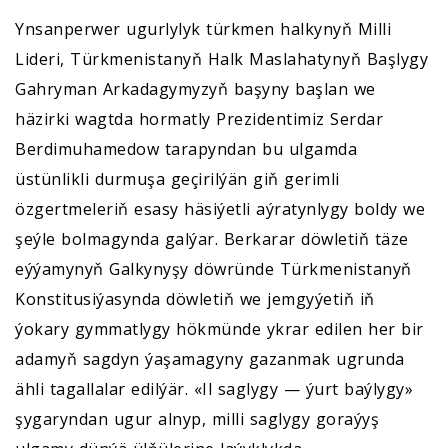
Ynsanperwer ugurlylyk türkmen halkynyň Milli
Lideri, Türkmenistanyň Halk Maslahatynyň Başlygy
Gahryman Arkadagymyzyň başyny başlan we
häzirki wagtda hormatly Prezidentimiz Serdar
Berdimuhamedow tarapyndan bu ulgamda
üstünlikli durmuşa geçirilýän giň gerimli
özgertmeleriň esasy häsiýetli aýratynlygy boldy we
şeýle bolmagynda galýar. Berkarar döwletiň täze
eýýamynyň Galkynyşy döwründe Türkmenistanyň
Konstitusiýasynda döwletiň we jemgyýetiň iň
ýokary gymmatlygy hökmünde ykrar edilen her bir
adamyň sagdyn ýaşamagyny gazanmak ugrunda
ähli tagallalar edilýär. «Il saglygy — ýurt baýlygy»
şygaryndan ugur alnyp, milli saglygy goraýyş