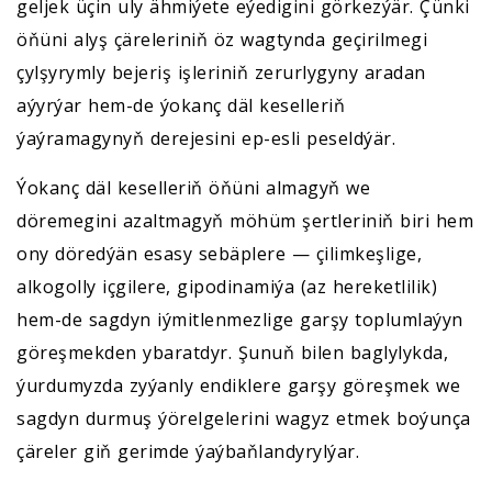
geljek üçin uly ähmiýete eýedigini görkezýär. Çünki
öňüni alyş çäreleriniň öz wagtynda geçirilmegi
çylşyrymly bejeriş işleriniň zerurlygyny aradan
aýyrýar hem-de ýokanç däl keselleriň
ýaýramagynyň derejesini ep-esli peseldýär.
Ýokanç däl keselleriň öňüni almagyň we
döremegini azaltmagyň möhüm şertleriniň biri hem
ony döredýän esasy sebäplere — çilimkeşlige,
alkogolly içgilere, gipodinamiýa (az hereketlilik)
hem-de sagdyn iýmitlenmezlige garşy toplumlaýyn
göreşmekden ybaratdyr. Şunuň bilen baglylykda,
ýurdumyzda zyýanly endiklere garşy göreşmek we
sagdyn durmuş ýörelgelerini wagyz etmek boýunça
çäreler giň gerimde ýaýbaňlandyrylýar.