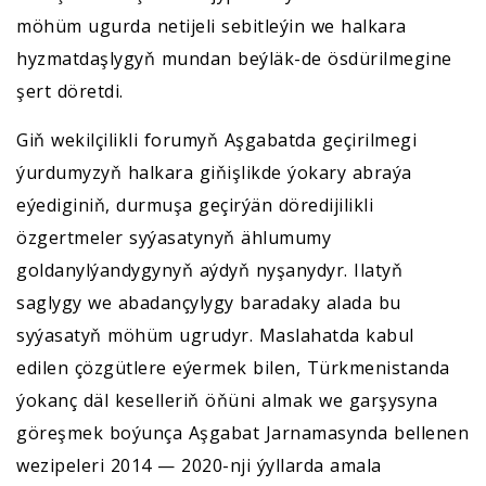
möhüm ugurda netijeli sebitleýin we halkara
hyzmatdaşlygyň mundan beýläk-de ösdürilmegine
şert döretdi.
Giň wekilçilikli forumyň Aşgabatda geçirilmegi
ýurdumyzyň halkara giňişlikde ýokary abraýa
eýediginiň, durmuşa geçirýän döredijilikli
özgertmeler syýasatynyň ählumumy
goldanylýandygynyň aýdyň nyşanydyr. Ilatyň
saglygy we abadançylygy baradaky alada bu
syýasatyň möhüm ugrudyr. Maslahatda kabul
edilen çözgütlere eýermek bilen, Türkmenistanda
ýokanç däl keselleriň öňüni almak we garşysyna
göreşmek boýunça Aşgabat Jarnamasynda bellenen
wezipeleri 2014 — 2020-nji ýyllarda amala