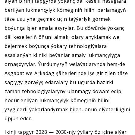
alýan birinji tapgyrda ýokanç däl keselli näsaglara
berilýän lukmançylyk kömeginiň hilini barlamagyň
täze usulyna geçmek üçin taýýarlyk görmek
boýunça işler amala aşyrylar. Bu döwürde ýokanç
däl keselleriň öňüni almak, olary anyklamak we
bejermek boýunça ýokary tehnologiýalara
esaslanýan kliniki beýanlar amaly lukmançylyga
ornaşdyrylar. Ýurdumyzyň welaýatlarynda hem-de
Aşgabat we Arkadag şäherlerinde işe girizilen täze
saglygy goraýyş edaralary bu ugurda häzirki
zaman tehnologiýalaryny ulanmagy dowam edip,
hödürlenilýän lukmançylyk kömeginiň hilini
yzygiderli ýokarlandyrmak bilen, onuň elýeterliligini
üpjün eder.
Ikinji tapgyr 2028 — 2030-njy ýyllary öz içine alýar.