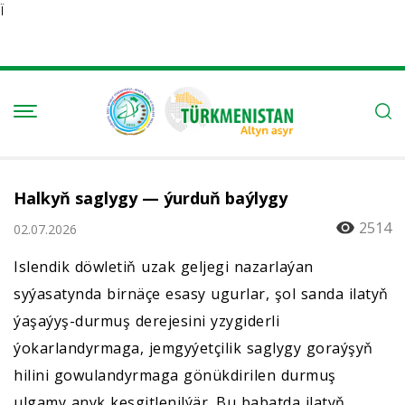
Ï
Halkyň saglygy — ýurduň baýlygy
2514
02.07.2026
Islendik döwletiň uzak geljegi nazarlaýan
syýasatynda birnäçe esasy ugurlar, şol sanda ilatyň
ýaşaýyş-durmuş derejesini yzygiderli
ýokarlandyrmaga, jemgyýetçilik saglygy goraýşyň
hilini gowulandyrmaga gönükdirilen durmuş
ulgamy anyk kesgitlenilýär. Bu babatda ilatyň