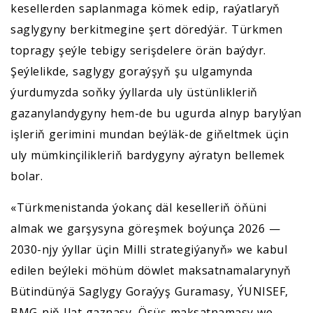
kesellerden saplanmaga kömek edip, raýatlaryň
saglygyny berkitmegine şert döredýär. Türkmen
topragy şeýle tebigy serişdelere örän baýdyr.
Şeýlelikde, saglygy goraýşyň şu ulgamynda
ýurdumyzda soňky ýyllarda uly üstünlikleriň
gazanylandygyny hem-de bu ugurda alnyp barylýan
işleriň gerimini mundan beýläk-de giňeltmek üçin
uly mümkinçilikleriň bardygyny aýratyn bellemek
bolar.
«Türkmenistanda ýokanç däl keselleriň öňüni
almak we garşysyna göreşmek boýunça 2026 —
2030-njy ýyllar üçin Milli strategiýanyň» we kabul
edilen beýleki möhüm döwlet maksatnamalarynyň
Bütindünýä Saglygy Goraýyş Guramasy, ÝUNISEF,
BMG-niň Ilat gaznasy, Ösüş maksatnamasy we