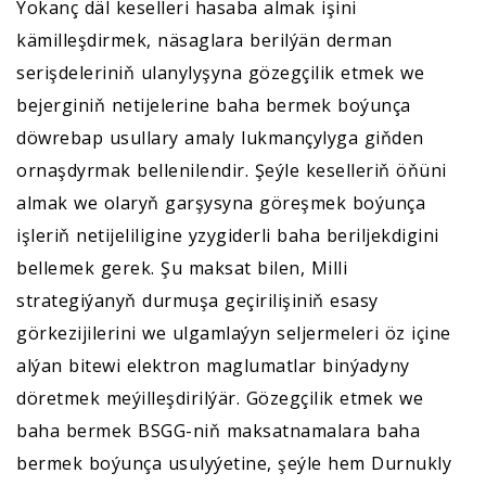
Ýokanç däl keselleri hasaba almak işini
kämilleşdirmek, näsaglara berilýän derman
serişdeleriniň ulanylyşyna gözegçilik etmek we
bejerginiň netijelerine baha bermek boýunça
döwrebap usullary amaly lukmançylyga giňden
ornaşdyrmak bellenilendir. Şeýle keselleriň öňüni
almak we olaryň garşysyna göreşmek boýunça
işleriň netijeliligine yzygiderli baha beriljekdigini
bellemek gerek. Şu maksat bilen, Milli
strategiýanyň durmuşa geçirilişiniň esasy
görkezijilerini we ulgamlaýyn seljermeleri öz içine
alýan bitewi elektron maglumatlar binýadyny
döretmek meýilleşdirilýär. Gözegçilik etmek we
baha bermek BSGG-niň maksatnamalara baha
bermek boýunça usulyýetine, şeýle hem Durnukly