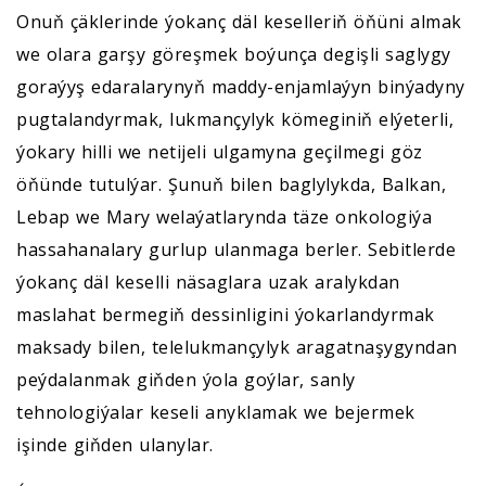
Onuň çäklerinde ýokanç däl keselleriň öňüni almak
we olara garşy göreşmek boýunça degişli saglygy
goraýyş edaralarynyň maddy-enjamlaýyn binýadyny
pugtalandyrmak, lukmançylyk kömeginiň elýeterli,
ýokary hilli we netijeli ulgamyna geçilmegi göz
öňünde tutulýar. Şunuň bilen baglylykda, Balkan,
Lebap we Mary welaýatlarynda täze onkologiýa
hassahanalary gurlup ulanmaga berler. Sebitlerde
ýokanç däl keselli näsaglara uzak aralykdan
maslahat bermegiň dessinligini ýokarlandyrmak
maksady bilen, telelukmançylyk aragatnaşygyndan
peýdalanmak giňden ýola goýlar, sanly
tehnologiýalar keseli anyklamak we bejermek
işinde giňden ulanylar.