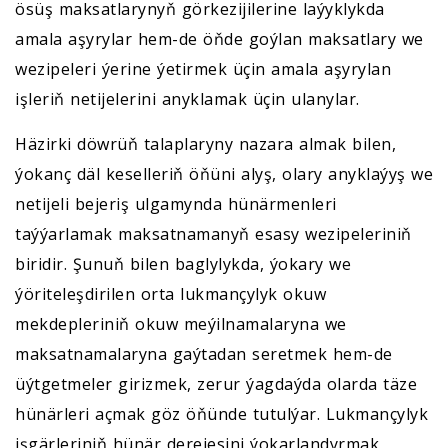
ösüş maksatlarynyň görkezijilerine laýyklykda
amala aşyrylar hem-de öňde goýlan maksatlary we
wezipeleri ýerine ýetirmek üçin amala aşyrylan
işleriň netijelerini anyklamak üçin ulanylar.
Häzirki döwrüň talaplaryny nazara almak bilen,
ýokanç däl keselleriň öňüni alyş, olary anyklaýyş we
netijeli bejeriş ulgamynda hünärmenleri
taýýarlamak maksatnamanyň esasy wezipeleriniň
biridir. Şunuň bilen baglylykda, ýokary we
ýöriteleşdirilen orta lukmançylyk okuw
mekdepleriniň okuw meýilnamalaryna we
maksatnamalaryna gaýtadan seretmek hem-de
üýtgetmeler girizmek, zerur ýagdaýda olarda täze
hünärleri açmak göz öňünde tutulýar. Lukmançylyk
işgärleriniň hünär derejesini ýokarlandyrmak