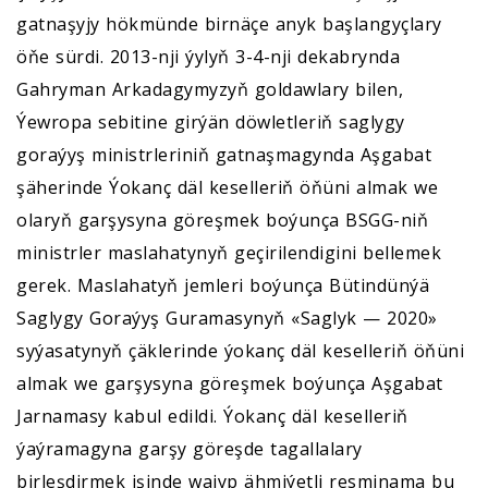
gatnaşyjy hökmünde birnäçe anyk başlangyçlary
öňe sürdi. 2013-nji ýylyň 3-4-nji dekabrynda
Gahryman Arkadagymyzyň goldawlary bilen,
Ýewropa sebitine girýän döwletleriň saglygy
goraýyş ministrleriniň gatnaşmagynda Aşgabat
şäherinde Ýokanç däl keselleriň öňüni almak we
olaryň garşysyna göreşmek boýunça BSGG-niň
ministrler maslahatynyň geçirilendigini bellemek
gerek. Maslahatyň jemleri boýunça Bütindünýä
Saglygy Goraýyş Guramasynyň «Saglyk — 2020»
syýasatynyň çäklerinde ýokanç däl keselleriň öňüni
almak we garşysyna göreşmek boýunça Aşgabat
Jarnamasy kabul edildi. Ýokanç däl keselleriň
ýaýramagyna garşy göreşde tagallalary
birleşdirmek işinde wajyp ähmiýetli resminama bu