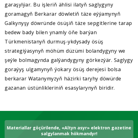
garaşylýar. Bu işleriň ählisi ilatyň saglygyny
goramagyň Berkarar döwletiň täze eýýamynyň
Galkynyşy döwründe ösüşiň täze sepgitlerine tarap
bedew bady bilen ynamly öňe barýan
Türkmenistanyň durmuş-ykdysady ösüş
strategiýasynyň möhüm düzümi bolandygyny we
şeýle bolmagynda galýandygyny görkezýär. Saglygy
goraýyş ulgamynyň ýokary ösüş derejesi bolsa
berkarar Watanymyzyň häzirki taryhy döwürde
gazanan üstünlikleriniň esasylarynyň biridir.
Materiallar göçürilende, «Altyn asyr» elektron gazetine
salgylanmak hökmandyr!