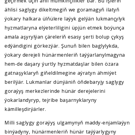
geçirmek üçin ähli mümkinçilikler bar. Bu işleriň
ählisi saglygy dikeltmegiň we goramagyň ilatyň
ýokary halkara ülňülere laýyk gelýän lukmançylyk
hyzmatlaryna elýeterliligini üpjün etmek boýunça
amala aşyrylýan çäreleriň esasy şerti bolup çykyş
edýändigini görkezýär. Şunuň bilen baglylykda,
ýokary derejeli hünärmenleriň taýýarlanylmagyna
hem-de daşary ýurtly hyzmatdaşlar bilen özara
gatnaşyklaryň giňeldilmegine aýratyn ähmiýet
berilýär. Lukmanlar dünýäniň öňdebaryjy saglygy
goraýyş merkezlerinde hünär derejelerini
ýokarlandyryp, tejribe başarnyklaryny
kämilleşdirýärler.
Milli saglygy goraýyş ulgamynyň maddy-enjamlaýyn
binýadyny, hünärmenleriň hünär taýýarlygyny