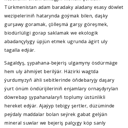
Türkmenistan adam baradaky aladany esasy döwlet
wezipeleriniň hatarynda goýmak bilen, daşky
gurşawy goramak, çölleşmä garşy göreşmek,
biodürlüligi gorap saklamak we ekologik
abadançylygy üpjün etmek ugrunda ägirt uly
tagalla edýär.
Sagaldyş, şypahana-bejeriş ulgamyny ösdürmäge
hem uly ähmiýet berilýär. Häzirki wagtda
ýurdumyzyň ähli sebitlerinde öňdebaryjy daşary
ýurt önüm öndürijileriniň enjamlary ornaşdyrylan
döwrebap şypahanalaryň toplumy üstünlikli
hereket edýär. Ajaýyp tebigy şertler, düzüminde
peýdaly maddalar bolan seýrek gabat gelýän
mineral suwlar we bejeriş palçygy köp sanly