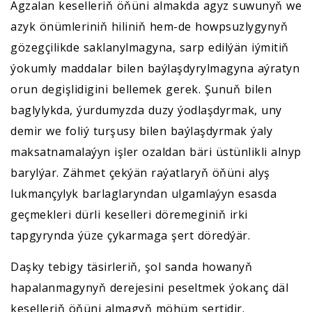
Agzalan keselleriň öňüni almakda agyz suwunyň we
azyk önümleriniň hiliniň hem-de howpsuzlygynyň
gözegçilikde saklanylmagyna, sarp edilýän iýmitiň
ýokumly maddalar bilen baýlaşdyrylmagyna aýratyn
orun degişlidigini bellemek gerek. Şunuň bilen
baglylykda, ýurdumyzda duzy ýodlaşdyrmak, uny
demir we foliý turşusy bilen baýlaşdyrmak ýaly
maksatnamalaýyn işler ozaldan bäri üstünlikli alnyp
barylýar. Zähmet çekýän raýatlaryň öňüni alyş
lukmançylyk barlaglaryndan ulgamlaýyn esasda
geçmekleri dürli keselleri döremeginiň irki
tapgyrynda ýüze çykarmaga şert döredýär.
Daşky tebigy täsirleriň, şol sanda howanyň
hapalanmagynyň derejesini peseltmek ýokanç däl
keselleriň öňüni almagyň möhüm şertidir.