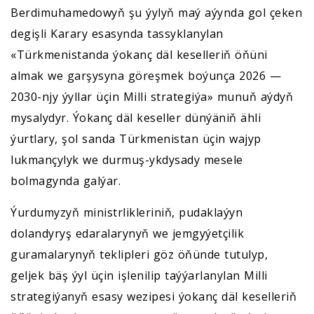
Berdimuhamedowyň şu ýylyň maý aýynda gol çeken
degişli Karary esasynda tassyklanylan
«Türkmenistanda ýokanç däl keselleriň öňüni
almak we garşysyna göreşmek boýunça 2026 —
2030-njy ýyllar üçin Milli strategiýa» munuň aýdyň
mysalydyr. Ýokanç däl keseller dünýäniň ähli
ýurtlary, şol sanda Türkmenistan üçin wajyp
lukmançylyk we durmuş-ykdysady mesele
bolmagynda galýar.
Ýurdumyzyň ministrlikleriniň, pudaklaýyn
dolandyryş edaralarynyň we jemgyýetçilik
guramalarynyň teklipleri göz öňünde tutulyp,
geljek bäş ýyl üçin işlenilip taýýarlanylan Milli
strategiýanyň esasy wezipesi ýokanç däl keselleriň