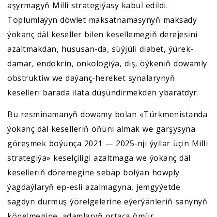
aşyrmagyň Milli strategiýasy kabul edildi.
Toplumlaýyn döwlet maksatnamasynyň maksady
ýokanç däl keseller bilen kesellemegiň derejesini
azaltmakdan, hususan-da, süýjüli diabet, ýürek-
damar, endokrin, onkologiýa, diş, öýkeniň dowamly
obstruktiw we daýanç-hereket synalarynyň
keselleri barada ilata düşündirmekden ybaratdyr.
Bu resminamanyň dowamy bolan «Türkmenistanda
ýokanç däl keselleriň öňüni almak we garşysyna
göreşmek boýunça 2021 — 2025-nji ýyllar üçin Milli
strategiýa» keselçiligi azaltmaga we ýokanç däl
keselleriň döremegine sebäp bolýan howply
ýagdaýlaryň ep-esli azalmagyna, jemgyýetde
sagdyn durmuş ýörelgelerine eýerýänleriň sanynyň
köpelmegine, adamlaryň ortaça ömür