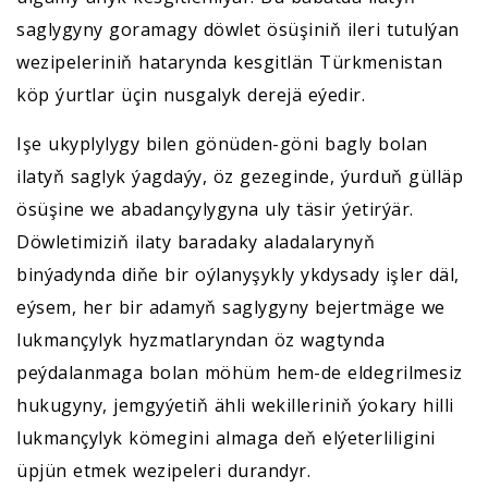
saglygyny goramagy döwlet ösüşiniň ileri tutulýan
wezipeleriniň hatarynda kesgitlän Türkmenistan
köp ýurtlar üçin nusgalyk derejä eýedir.
Işe ukyplylygy bilen gönüden-göni bagly bolan
ilatyň saglyk ýagdaýy, öz gezeginde, ýurduň gülläp
ösüşine we abadançylygyna uly täsir ýetirýär.
Döwletimiziň ilaty baradaky aladalarynyň
binýadynda diňe bir oýlanyşykly ykdysady işler däl,
eýsem, her bir adamyň saglygyny bejertmäge we
lukmançylyk hyzmatlaryndan öz wagtynda
peýdalanmaga bolan möhüm hem-de eldegrilmesiz
hukugyny, jemgyýetiň ähli wekilleriniň ýokary hilli
lukmançylyk kömegini almaga deň elýeterliligini
üpjün etmek wezipeleri durandyr.