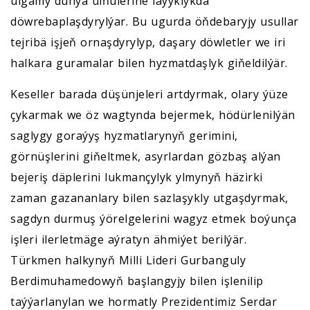
ulgamy dünýä ülňülerine laýyklykda
döwrebaplaşdyrylýar. Bu ugurda öňdebaryjy usullar
tejribä işjeň ornaşdyrylyp, daşary döwletler we iri
halkara guramalar bilen hyzmatdaşlyk giňeldilýär.
Keseller barada düşünjeleri artdyrmak, olary ýüze
çykarmak we öz wagtynda bejermek, hödürlenilýän
saglygy goraýyş hyzmatlarynyň gerimini,
görnüşlerini giňeltmek, asyrlardan gözbaş alýan
bejeriş däplerini lukmançylyk ylmynyň häzirki
zaman gazananlary bilen sazlaşykly utgaşdyrmak,
sagdyn durmuş ýörelgelerini wagyz etmek boýunça
işleri ilerletmäge aýratyn ähmiýet berilýär.
Türkmen halkynyň Milli Lideri Gurbanguly
Berdimuhamedowyň başlangyjy bilen işlenilip
taýýarlanylan we hormatly Prezidentimiz Serdar