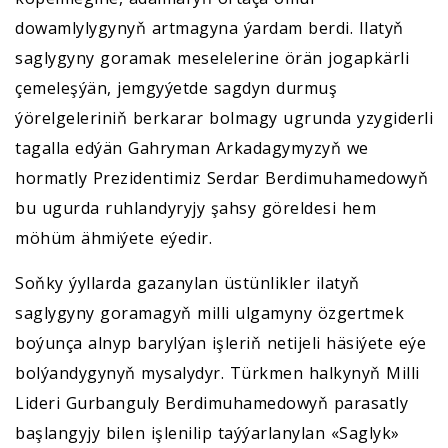
dowamlylygynyň artmagyna ýardam berdi. Ilatyň
saglygyny goramak meselelerine örän jogapkärli
çemeleşýän, jemgyýetde sagdyn durmuş
ýörelgeleriniň berkarar bolmagy ugrunda yzygiderli
tagalla edýän Gahryman Arkadagymyzyň we
hormatly Prezidentimiz Serdar Berdimuhamedowyň
bu ugurda ruhlandyryjy şahsy göreldesi hem
möhüm ähmiýete eýedir.
Soňky ýyllarda gazanylan üstünlikler ilatyň
saglygyny goramagyň milli ulgamyny özgertmek
boýunça alnyp barylýan işleriň netijeli häsiýete eýe
bolýandygynyň mysalydyr. Türkmen halkynyň Milli
Lideri Gurbanguly Berdimuhamedowyň parasatly
başlangyjy bilen işlenilip taýýarlanylan «Saglyk»