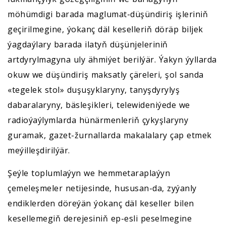
möhümdigi barada maglumat-düşündiriş işleriniň
geçirilmegine, ýokanç däl keselleriň döräp biljek
ýagdaýlary barada ilatyň düşünjeleriniň
artdyrylmagyna uly ähmiýet berilýär. Ýakyn ýyllarda
okuw we düşündiriş maksatly çäreleri, şol sanda
«tegelek stol» duşuşyklaryny, tanyşdyrylyş
dabaralaryny, bäsleşikleri, telewideniýede we
radioýaýlymlarda hünärmenleriň çykyşlaryny
guramak, gazet-žurnallarda makalalary çap etmek
meýilleşdirilýär.
Şeýle toplumlaýyn we hemmetaraplaýyn
çemeleşmeler netijesinde, hususan-da, zyýanly
endiklerden döreýän ýokanç däl keseller bilen
kesellemegiň derejesiniň ep-esli peselmegine