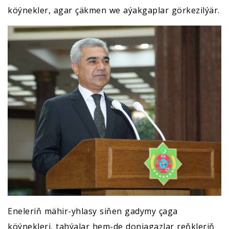
köýnekler, agar çäkmen we aýakgaplar görkezilýär.
Eneleriň mähir-yhlasy siňen gadymy çaga
köýnekleri, tahýalar hem-de donjagazlar reňkleriň