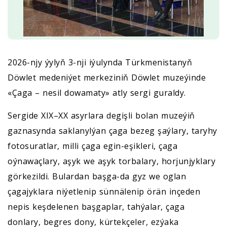
2026-njy ýylyň 3-nji iýulynda Türkmenistanyň
Döwlet medeniýet merkeziniň Döwlet muzeýinde
«Çaga – nesil dowamaty» atly sergi guraldy.
Sergide XIX–XX asyrlara degişli bolan muzeýiň
gaznasynda saklanylýan çaga bezeg şaýlary, taryhy
fotosuratlar, milli çaga egin-eşikleri, çaga
oýnawaçlary, aşyk we aşyk torbalary, horjunjyklary
görkezildi. Bulardan başga-da gyz we oglan
çagajyklara niýetlenip sünnälenip örän inçeden
nepis keşdelenen başgaplar, tahýalar, çaga
donlary, begres dony, kürtekçeler, ezýaka