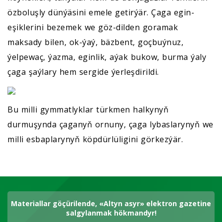
özboluşly dünýäsini emele getirýär. Çaga egin-
eşiklerini bezemek we göz-dilden goramak
maksady bilen, ok-ýaý, bäzbent, goçbuýnuz,
ýelpewaç, ýazma, eginlik, aýak bukow, burma ýaly
çaga şaýlary hem sergide ýerleşdirildi.
Bu milli gymmatlyklar türkmen halkynyň
durmuşynda çaganyň ornuny, çaga lybaslarynyň we
milli esbaplarynyň köpdürlüligini görkezýär.
Materiallar göçürilende, «Altyn asyr» elektron gazetine
salgylanmak hökmandyr!