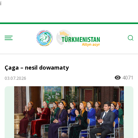
Ï
Çaga – nesil dowamaty
4071
03.07.2026