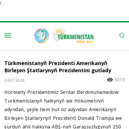
Ï
Türkmenistanyň Prezidenti Amerikanyň
Birleşen Ştatlarynyň Prezidentini gutlady
3013
04.07.2026
Hormatly Prezidentimiz Serdar Berdimuhamedow
Türkmenistanyň halkynyň we Hökümetiniň
adyndan, şeýle hem hut öz adyndan Amerikanyň
Birleşen Ştatlarynyň Prezidenti Donald Trampa we
ýurduň ähli halkyna ABŞ-nyň Garaşsyzlygynyň 250