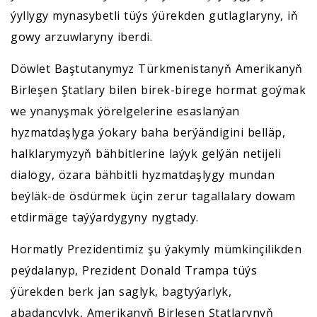
ýyllygy mynasybetli tüýs ýürekden gutlaglaryny, iň
gowy arzuwlaryny iberdi.
Döwlet Baştutanymyz Türkmenistanyň Amerikanyň
Birleşen Ştatlary bilen birek-birege hormat goýmak
we ynanyşmak ýörelgelerine esaslanýan
hyzmatdaşlyga ýokary baha berýändigini belläp,
halklarymyzyň bähbitlerine laýyk gelýän netijeli
dialogy, özara bähbitli hyzmatdaşlygy mundan
beýläk-de ösdürmek üçin zerur tagallalary dowam
etdirmäge taýýardygyny nygtady.
Hormatly Prezidentimiz şu ýakymly mümkinçilikden
peýdalanyp, Prezident Donald Trampa tüýs
ýürekden berk jan saglyk, bagtyýarlyk,
abadançylyk, Amerikanyň Birleşen Ştatlarynyň