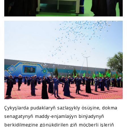
Çykyşlarda pudaklaryň sazlaşykly ösüşine, dokma
senagatynyň maddy-enjamlaýyn binýadynyň
berkidilmegine gönükdirilen giň möçberli işleriň