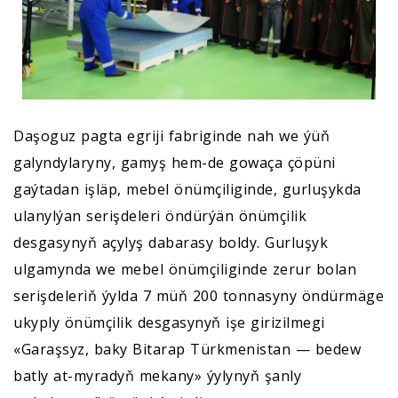
Daşoguz pagta egriji fabriginde nah we ýüň
galyndylaryny, gamyş hem-de gowaça çöpüni
gaýtadan işläp, mebel önümçiliginde, gurluşykda
ulanylýan serişdeleri öndürýän önümçilik
desgasynyň açylyş dabarasy boldy. Gurluşyk
ulgamynda we mebel önümçiliginde zerur bolan
serişdeleriň ýylda 7 müň 200 tonnasyny öndürmäge
ukyply önümçilik desgasynyň işe girizilmegi
«Garaşsyz, baky Bitarap Türkmenistan — bedew
batly at-myradyň mekany» ýylynyň şanly