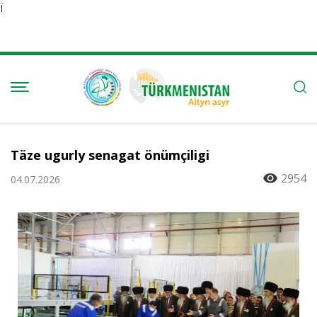
Ï
Täze ugurly senagat önümçiligi
2954
04.07.2026