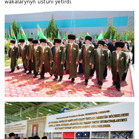
wakalarynyň üstüni ýetirdi.