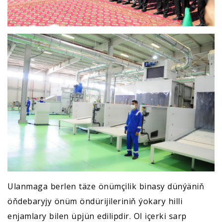
Ulanmaga berlen täze önümçilik binasy dünýäniň
öňdebaryjy önüm öndürijileriniň ýokary hilli
enjamlary bilen üpjün edilipdir. Ol içerki sarp