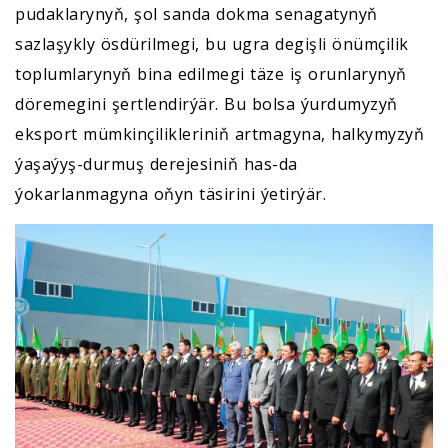
pudaklarynyň, şol sanda dokma senagatynyň
sazlaşykly ösdürilmegi, bu ugra degişli önümçilik
toplumlarynyň bina edilmegi täze iş orunlarynyň
döremegini şertlendirýär. Bu bolsa ýurdumyzyň
eksport mümkinçilikleriniň artmagyna, halkymyzyň
ýaşaýyş-durmuş derejesiniň has-da
ýokarlanmagyna oňyn täsirini ýetirýär.