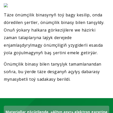
Täze önümçilik binasynyň toý bagy kesilip, onda
döredilen şertler, önümçilik binasy bilen tanşyldy.
Onuň ýokary halkara görkezijilere we häzirki
zaman talaplaryna laýyk derejede
enjamlaşdyrylmagy önümçiligiň yzygiderli esasda
ýola goýulmagynyň baş şertini emele getirýär.
Önümçilik binasy bilen tanyşlyk tamamlanandan
soňra, bu ýerde täze desganyň açylyş dabarasy
mynasybetli toý sadakasy berildi.
Materiallar göçürilende, «Altyn asyr» elektron gazetine