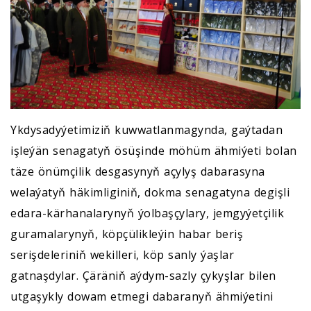
Ykdysadyýetimiziň kuwwatlanmagynda, gaýtadan
işleýän senagatyň ösüşinde möhüm ähmiýeti bolan
täze önümçilik desgasynyň açylyş dabarasyna
welaýatyň häkimliginiň, dokma senagatyna degişli
edara-kärhanalarynyň ýolbaşçylary, jemgyýetçilik
guramalarynyň, köpçülikleýin habar beriş
serişdeleriniň wekilleri, köp sanly ýaşlar
gatnaşdylar. Çäräniň aýdym-sazly çykyşlar bilen
utgaşykly dowam etmegi dabaranyň ähmiýetini