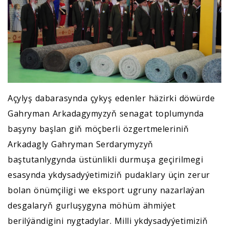
Açylyş dabarasynda çykyş edenler häzirki döwürde
Gahryman Arkadagymyzyň senagat toplumynda
başyny başlan giň möçberli özgertmeleriniň
Arkadagly Gahryman Serdarymyzyň
baştutanlygynda üstünlikli durmuşa geçirilmegi
esasynda ykdysadyýetimiziň pudaklary üçin zerur
bolan önümçiligi we eksport ugruny nazarlaýan
desgalaryň gurluşygyna möhüm ähmiýet
berilýändigini nygtadylar. Milli ykdysadyýetimiziň