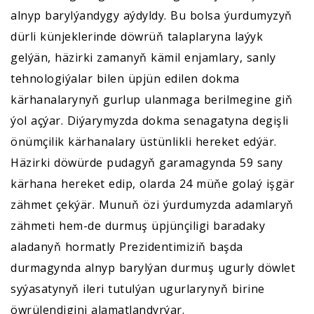
alnyp barylýandygy aýdyldy. Bu bolsa ýurdumyzyň
dürli künjeklerinde döwrüň talaplaryna laýyk
gelýän, häzirki zamanyň kämil enjamlary, sanly
tehnologiýalar bilen üpjün edilen dokma
kärhanalarynyň gurlup ulanmaga berilmegine giň
ýol açýar. Diýarymyzda dokma senagatyna degişli
önümçilik kärhanalary üstünlikli hereket edýär.
Häzirki döwürde pudagyň garamagynda 59 sany
kärhana hereket edip, olarda 24 müňe golaý işgär
zähmet çekýär. Munuň özi ýurdumyzda adamlaryň
zähmeti hem-de durmuş üpjünçiligi baradaky
aladanyň hormatly Prezidentimiziň başda
durmagynda alnyp barylýan durmuş ugurly döwlet
syýasatynyň ileri tutulýan ugurlarynyň birine
öwrülendigini alamatlandyrýar.