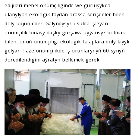
edijileri mebel önümçiliginde we gurluşykda
ulanylýan ekologik taýdan arassa serişdeler bilen
doly üpjün eder. Galyndysyz usulda işleýän
önümçilik binasy daşky gurşawa zyýansyz bolmak
bilen, onuň önümçiligi ekologik talaplara doly laýyk
gelýär. Täze önümçilikde iş orunlarynyň 60-synyň
döredilendigini aýratyn bellemek gerek.