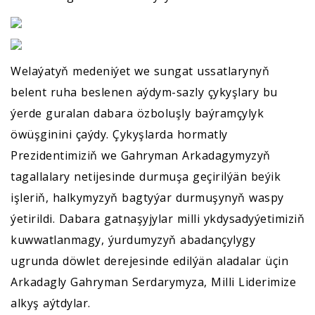
Welaýatyň medeniýet we sungat ussatlarynyň
belent ruha beslenen aýdym-sazly çykyşlary bu
ýerde guralan dabara özboluşly baýramçylyk
öwüşginini çaýdy. Çykyşlarda hormatly
Prezidentimiziň we Gahryman Arkadagymyzyň
tagallalary netijesinde durmuşa geçirilýän beýik
işleriň, halkymyzyň bagtyýar durmuşynyň waspy
ýetirildi. Dabara gatnaşyjylar milli ykdysadyýetimiziň
kuwwatlanmagy, ýurdumyzyň abadançylygy
ugrunda döwlet derejesinde edilýän aladalar üçin
Arkadagly Gahryman Serdarymyza, Milli Liderimize
alkyş aýtdylar.