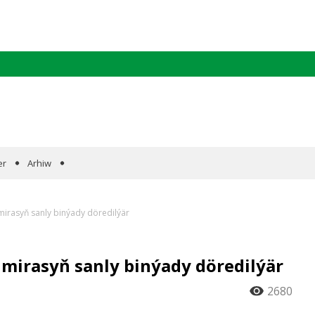
er
Arhiw
irasyň sanly binýady döredilýär
mirasyň sanly binýady döredilýär
2680