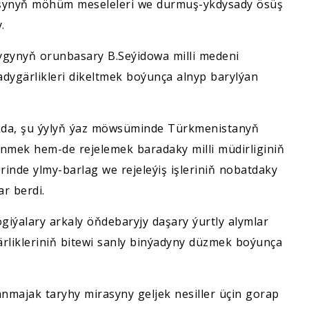
muşynyň möhüm meseleleri we durmuş-ykdysady ösüş
.
lygynyň orunbasary B.Seýidowa milli medeni
ygärlikleri dikeltmek boýunça alnyp barylýan
kda, şu ýylyň ýaz möwsüminde Türkmenistanyň
nmek hem-de rejelemek baradaky milli müdirliginiň
inde ylmy-barlag we rejeleýiş işleriniň nobatdaky
r berdi.
giýalary arkaly öňdebaryjy daşary ýurtly alymlar
rlikleriniň bitewi sanly binýadyny düzmek boýunça
majak taryhy mirasyny geljek nesiller üçin gorap