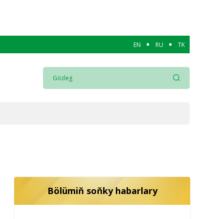
EN
RU
TK
Bölümiň soňky habarlary