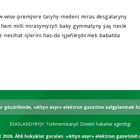
 wise-premýere taryhy-medeni miras desgalaryny
e hem milli mirasymyzyň baky gymmatyny ýaş nesle
nesihat işlerini has-da işjeňleşdirmek babatda
ar göçürilende, «Altyn asyr» elektron gazetine salgylanmak 
ESASLANDYRYJY: Türkmenistanyň Döwlet habarlar agentligi
t 2026.
Ähli hukuklar goralan.
«Altyn asyr» elektron gazetiniň 