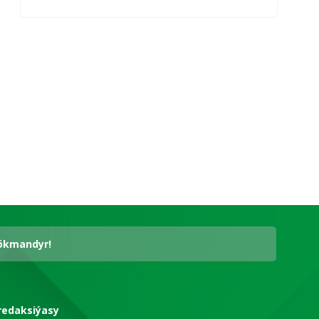
hökmandyr!
redaksiýasy