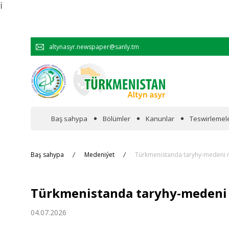
Ï
altynasyr.newspaper@sanly.tm
Baş sahypa
Bölümler
Kanunlar
Teswirlemel
Wakalaryň jümmişinde
Baş sahypa
Medeniýet
Türkmenistanda taryhy-medeni m
Resmi
Türkmenistanda taryhy-medeni 
Hyzmatdaşlyk
04.07.2026