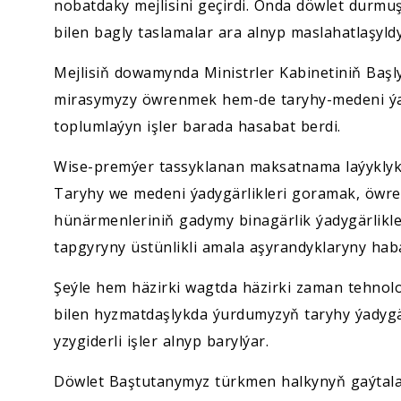
nobatdaky mejlisini geçirdi. Onda döwlet dur
bilen bagly taslamalar ara alnyp maslahatlaşyldy
Mejlisiň dowamynda Ministrler Kabinetiniň Baş
mirasymyzy öwrenmek hem-de taryhy-medeni ýad
toplumlaýyn işler barada hasabat berdi.
Wise-premýer tassyklanan maksatnama laýykly
Taryhy we medeni ýadygärlikleri goramak, öwre
hünärmenleriniň gadymy binagärlik ýadygärlikler
tapgyryny üstünlikli amala aşyrandyklaryny haba
Şeýle hem häzirki wagtda häzirki zaman tehnolo
bilen hyzmatdaşlykda ýurdumyzyň taryhy ýadygä
yzygiderli işler alnyp barylýar.
Döwlet Baştutanymyz türkmen halkynyň gaýtalan