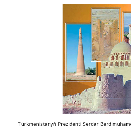
Ykdysadyýet
Jemgyýet
Medeniýet
Ylym
Sport
Türkmenistanyň Prezidenti Serdar Berdimuhamed