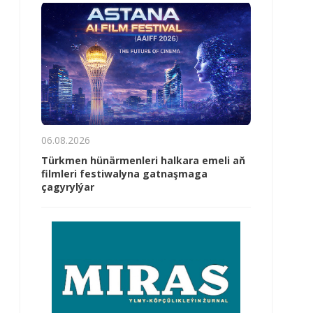
06.08.2026
Türkmen hünärmenleri halkara emeli aň
filmleri festiwalyna gatnaşmaga
çagyrylýar