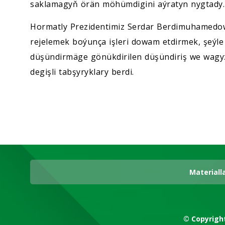
saklamagyň örän möhümdigini aýratyn nygtady.
Hormatly Prezidentimiz Serdar Berdimuhamedow
rejelemek boýunça işleri dowam etdirmek, şeýl
düşündirmäge gönükdirilen düşündiriş we wagyz-
degişli tabşyryklary berdi.
Materiall
© Copyrigh