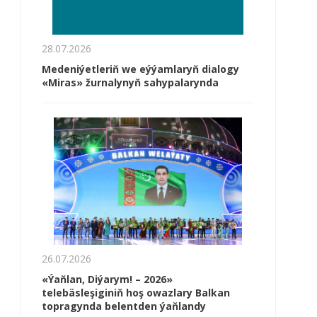
28.07.2026
Medeniýetleriň we eýýamlaryň dialogy
«Miras» žurnalynyň sahypalarynda
26.07.2026
«Ýaňlan, Diýarym! – 2026»
telebäsleşiginiň hoş owazlary Balkan
topragynda belentden ýaňlandy