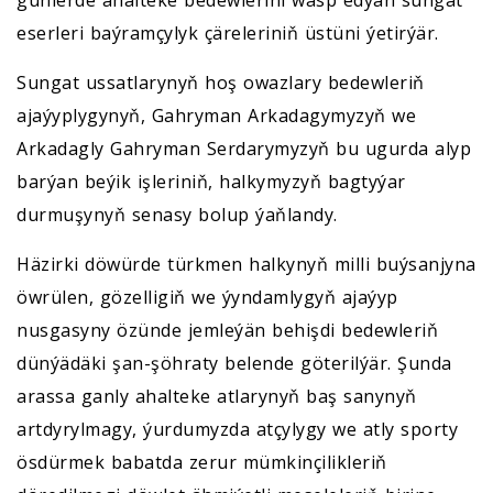
eserleri baýramçylyk çäreleriniň üstüni ýetirýär.
Sungat ussatlarynyň hoş owazlary bedewleriň
ajaýyplygynyň, Gahryman Arkadagymyzyň we
Arkadagly Gahryman Serdarymyzyň bu ugurda alyp
barýan beýik işleriniň, halkymyzyň bagtyýar
durmuşynyň senasy bolup ýaňlandy.
Häzirki döwürde türkmen halkynyň milli buýsanjyna
öwrülen, gözelligiň we ýyndamlygyň ajaýyp
nusgasyny özünde jemleýän behişdi bedewleriň
dünýädäki şan-şöhraty belende göterilýär. Şunda
arassa ganly ahalteke atlarynyň baş sanynyň
artdyrylmagy, ýurdumyzda atçylygy we atly sporty
ösdürmek babatda zerur mümkinçilikleriň