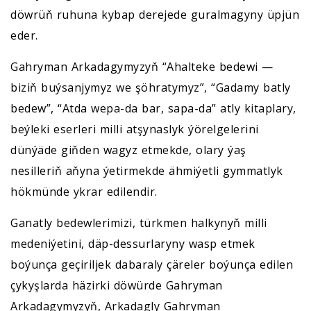
döwrüň ruhuna kybap derejede guralmagyny üpjün
eder.
Gahryman Arkadagymyzyň “Ahalteke bedewi —
biziň buýsanjymyz we şöhratymyz”, “Gadamy batly
bedew”, “Atda wepa-da bar, sapa-da” atly kitaplary,
beýleki eserleri milli atşynaslyk ýörelgelerini
dünýäde giňden wagyz etmekde, olary ýaş
nesilleriň aňyna ýetirmekde ähmiýetli gymmatlyk
hökmünde ykrar edilendir.
Ganatly bedewlerimizi, türkmen halkynyň milli
medeniýetini, däp-dessurlaryny wasp etmek
boýunça geçiriljek dabaraly çäreler boýunça edilen
çykyşlarda häzirki döwürde Gahryman
Arkadagymyzyň, Arkadagly Gahryman