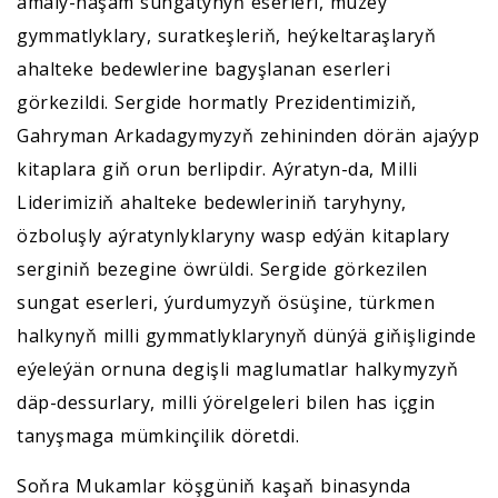
amaly-haşam sungatynyň eserleri, muzeý
gymmatlyklary, suratkeşleriň, heýkeltaraşlaryň
ahalteke bedewlerine bagyşlanan eserleri
görkezildi. Sergide hormatly Prezidentimiziň,
Gahryman Arkadagymyzyň zehininden dörän ajaýyp
kitaplara giň orun berlipdir. Aýratyn-da, Milli
Liderimiziň ahalteke bedewleriniň taryhyny,
özboluşly aýratynlyklaryny wasp edýän kitaplary
serginiň bezegine öwrüldi. Sergide görkezilen
sungat eserleri, ýurdumyzyň ösüşine, türkmen
halkynyň milli gymmatlyklarynyň dünýä giňişliginde
eýeleýän ornuna degişli maglumatlar halkymyzyň
däp-dessurlary, milli ýörelgeleri bilen has içgin
tanyşmaga mümkinçilik döretdi.
Soňra Mukamlar köşgüniň kaşaň binasynda