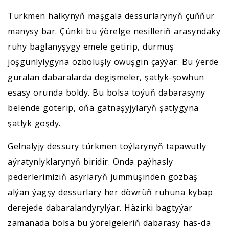
Türkmen halkynyň maşgala dessurlarynyň çuňňur
manysy bar. Çünki bu ýörelge nesilleriň arasyndaky
ruhy baglanyşygy emele getirip, durmuş
joşgunlylygyna özboluşly öwüşgin çaýýar. Bu ýerde
guralan dabaralarda degişmeler, şatlyk-şowhun
esasy orunda boldy. Bu bolsa toýuň dabarasyny
belende göterip, oňa gatnaşyjylaryň şatlygyna
şatlyk goşdy.
Gelnalyjy dessury türkmen toýlarynyň tapawutly
aýratynlyklarynyň biridir. Onda paýhasly
pederlerimiziň asyrlaryň jümmüşinden gözbaş
alýan ýagşy dessurlary her döwrüň ruhuna kybap
derejede dabaralandyrylýar. Häzirki bagtyýar
zamanada bolsa bu ýörelgeleriň dabarasy has-da