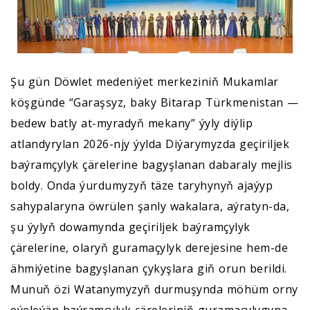
Şu gün Döwlet medeniýet merkeziniň Mukamlar
köşgünde “Garaşsyz, baky Bitarap Türkmenistan —
bedew batly at-myradyň mekany” ýyly diýlip
atlandyrylan 2026-njy ýylda Diýarymyzda geçiriljek
baýramçylyk çärelerine bagyşlanan dabaraly mejlis
boldy. Onda ýurdumyzyň täze taryhynyň ajaýyp
sahypalaryna öwrülen şanly wakalara, aýratyn-da,
şu ýylyň dowamynda geçiriljek baýramçylyk
çärelerine, olaryň guramaçylyk derejesine hem-de
ähmiýetine bagyşlanan çykyşlara giň orun berildi.
Munuň özi Watanymyzyň durmuşynda möhüm orny
eýeleýän baýramçylyk çäreleriniň guramaçylygyna