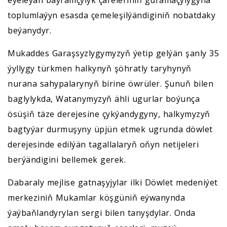
toplumlaýyn esasda çemeleşilýändiginiň nobatdaky
beýanydyr.
Mukaddes Garaşsyzlygymyzyň ýetip gelýän şanly 35
ýyllygy türkmen halkynyň şöhratly taryhynyň
nurana sahypalarynyň birine öwrüler. Şunuň bilen
baglylykda, Watanymyzyň ähli ugurlar boýunça
ösüşiň täze derejesine çykýandygyny, halkymyzyň
bagtyýar durmuşyny üpjün etmek ugrunda döwlet
derejesinde edilýän tagallalaryň oňyn netijeleri
berýändigini bellemek gerek.
Dabaraly mejlise gatnaşyjylar ilki Döwlet medeniýet
merkeziniň Mukamlar köşgüniň eýwanynda
ýaýbaňlandyrylan sergi bilen tanyşdylar. Onda