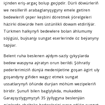
içinden eriş-argaç bolup geçipdir. Dürli döwürleriň
we nesilleriň arabaglanyşygyny emele getiren
bedewleriň çeper keşbini döretmek ýörelgeleri
häzirki döwürde hem üstünlikli dowam etdirilýär.
Türkmen halkynyň bedewlere bolan ählumumy
söýgüsi, buýsanjy sungat eserlerinde öz beýanyny
tapýar.
Belent ruha beslenen aýdym-sazly çykyşlarda
bedew waspyna aýratyn orun berildi. Şöhratly
pederlerimiziň dünýä medeniýetine goşan ägirt uly
goşandyny giňden wagyz etmek sungat
ussatlarynyň öňünde durýan möhüm wezipeleriň
biridir. Şunuň bilen baglylykda, mukaddes
Garaşsyzlygymyzyň 35 ýyllygyna beslenýän
günlerde ahalteke bedewlerini wasp edýän sungat