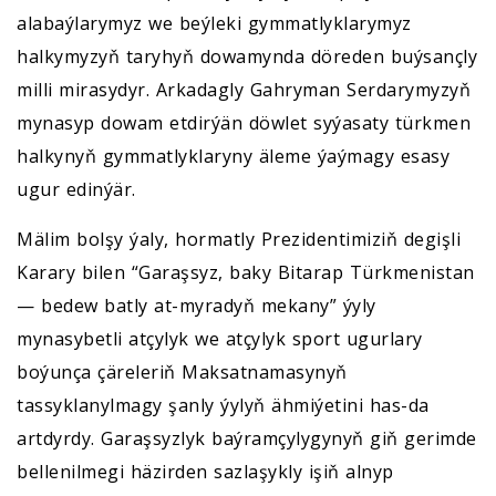
alabaýlarymyz we beýleki gymmatlyklarymyz
halkymyzyň taryhyň dowamynda döreden buýsançly
milli mirasydyr. Arkadagly Gahryman Serdarymyzyň
mynasyp dowam etdirýän döwlet syýasaty türkmen
halkynyň gymmatlyklaryny äleme ýaýmagy esasy
ugur edinýär.
Mälim bolşy ýaly, hormatly Prezidentimiziň degişli
Karary bilen “Garaşsyz, baky Bitarap Türkmenistan
— bedew batly at-myradyň mekany” ýyly
mynasybetli atçylyk we atçylyk sport ugurlary
boýunça çäreleriň Maksatnamasynyň
tassyklanylmagy şanly ýylyň ähmiýetini has-da
artdyrdy. Garaşsyzlyk baýramçylygynyň giň gerimde
bellenilmegi häzirden sazlaşykly işiň alnyp