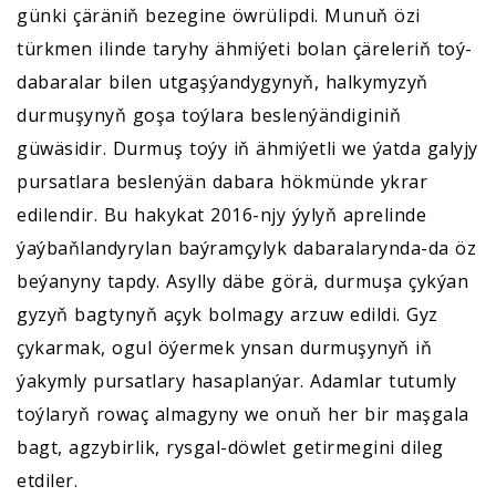
günki çäräniň bezegine öwrülipdi. Munuň özi
türkmen ilinde taryhy ähmiýeti bolan çäreleriň toý-
dabaralar bilen utgaşýandygynyň, halkymyzyň
durmuşynyň goşa toýlara beslenýändiginiň
güwäsidir. Durmuş toýy iň ähmiýetli we ýatda galyjy
pursatlara beslenýän dabara hökmünde ykrar
edilendir. Bu hakykat 2016-njy ýylyň aprelinde
ýaýbaňlandyrylan baýramçylyk dabaralarynda-da öz
beýanyny tapdy. Asylly däbe görä, durmuşa çykýan
gyzyň bagtynyň açyk bolmagy arzuw edildi. Gyz
çykarmak, ogul öýermek ynsan durmuşynyň iň
ýakymly pursatlary hasaplanýar. Adamlar tutumly
toýlaryň rowaç almagyny we onuň her bir maşgala
bagt, agzybirlik, rysgal-döwlet getirmegini dileg
etdiler.