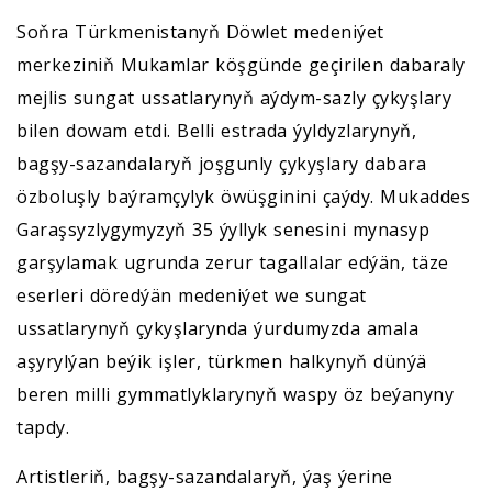
Soňra Türkmenistanyň Döwlet medeniýet
merkeziniň Mukamlar köşgünde geçirilen dabaraly
mejlis sungat ussatlarynyň aýdym-sazly çykyşlary
bilen dowam etdi. Belli estrada ýyldyzlarynyň,
bagşy-sazandalaryň joşgunly çykyşlary dabara
özboluşly baýramçylyk öwüşginini çaýdy. Mukaddes
Garaşsyzlygymyzyň 35 ýyllyk senesini mynasyp
garşylamak ugrunda zerur tagallalar edýän, täze
eserleri döredýän medeniýet we sungat
ussatlarynyň çykyşlarynda ýurdumyzda amala
aşyrylýan beýik işler, türkmen halkynyň dünýä
beren milli gymmatlyklarynyň waspy öz beýanyny
tapdy.
Artistleriň, bagşy-sazandalaryň, ýaş ýerine