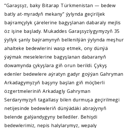
“Garaşsyz, baky Bitarap Türkmenistan — bedew
batly at-myradyň mekany” ýylynda geçiriljek
baýramçylyk çärelerine bagyşlanan dabaraly mejlis
öz işine başlady. Mukaddes Garaşsyzlygymyzyň 35
ýyllyk şanly baýramynyň bellenilýän ýylynda meşhur
ahalteke bedewlerini wasp etmek, ony dünýä
ýaýmak meselelerine bagyşlanan dabaranyň
dowamynda çykyşlara giň orun berildi. Çykyş
edenler bedewlere aýratyn gadyr goýýan Gahryman
Arkadagymyzyň başyny başlan giň möçberli
özgertmeleriniň Arkadagly Gahryman
Serdarymyzyň tagallasy bilen durmuşa geçirilmegi
netijesinde bedewleriň dünýädäki abraýynyň
belende galýandygyny bellediler. Behişdi
bedewlerimiz, nepis halylarymyz, wepaly