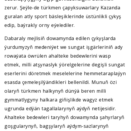
zerur. Şeýle-de türkmen çapyksuwarlary Kazanda
guralan atly sport bäsleşiklerinde üstünlikli çykyş
edip, baýrakly orny eýelediler.
Dabaraly mejlisiň dowamynda edilen çykyşlarda
ýurdumyzyň medeniýet we sungat işgärleriniň ady
rowaýata öwrülen ahalteke bedewlerini wasp
etmek, milli atşynaslyk ýörelgelerine degişli sungat
eserlerini döretmek meselelerine hemmetaraplaýyn
esasda çemeleşilýändikleri bellenildi. Munuň özi
olaryň türkmen halkynyň dünýä beren milli
gymmatlygyny halkara giňişlikde wagyz etmek
ugrunda edýän tagallalarynyň aýdyň netijesidir.
Ahalteke bedewleri taryhyň dowamynda şahyrlaryň
goşgularynyň, bagşylaryň aýdym-sazlarynyň