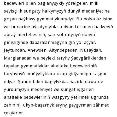
bedewleri bilen baglanyşykly ýörelgeler, milli
seýisçilik sungaty halkymyzyň dünýä medeniýetine
goşan naýbaşy gymmatlyklarydyr. Bu bolsa öz işine
we hünärine aýratyn yhlas edýän türkmen halkynyň
abraý-mertebesiniň, şan-şöhratynyň dünýä
giňişliginde dabaralanmagyna giň ýol açýar.
Jeýtundan, Änewden, Altyndepeden, Nusaýdan,
Margianadan we beýleki taryhy ýadygärliklerden
tapylan gymmatlyklar ahalteke bedewleriniň
taryhynyň müňýyllyklara uzap gidýändigini äşgär
edýär. Şunuň bilen baglylykda, häzirki döwürde
ýurdumyzyň medeniýet we sungat işgärleri
ahalteke bedewleriniň waspyny ýetirmek ugrunda
zehinini, ukyp-başarnyklaryny gaýgyrman zähmet
çekýärler.