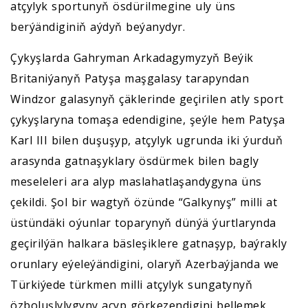
atçylyk sportunyň ösdürilmegine uly üns
berýändiginiň aýdyň beýanydyr.
Çykyşlarda Gahryman Arkadagymyzyň Beýik
Britaniýanyň Patyşa maşgalasy tarapyndan
Windzor galasynyň çäklerinde geçirilen atly sport
çykyşlaryna tomaşa edendigine, şeýle hem Patyşa
Karl III bilen duşuşyp, atçylyk ugrunda iki ýurduň
arasynda gatnaşyklary ösdürmek bilen bagly
meseleleri ara alyp maslahatlaşandygyna üns
çekildi. Şol bir wagtyň özünde “Galkynyş” milli at
üstündäki oýunlar toparynyň dünýä ýurtlarynda
geçirilýän halkara bäsleşiklere gatnaşyp, baýrakly
orunlary eýeleýändigini, olaryň Azerbaýjanda we
Türkiýede türkmen milli atçylyk sungatynyň
özboluşlylygyny açyp görkezendigini bellemek