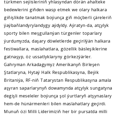
türkmen seýisleriniň yhlasyndan dörän ahalteke
bedewlerini giňden wasp etmek we olary halkara
giňişlikde tanatmak boýunça giň möçberli çäreleriň
ýaýbaňlandyrylandygy aýdyldy. Aýratyn-da, atçylyk
sporty bilen meşgullanýan türgenler toparlary
ýurdumyzda, daşary döwletlerde geçirilýän halkara
festiwallara, maslahatlara, gözellik bäsleşiklerine
gatnaşyp, öz ussatlyklaryny görkezýärler.
Gahryman Arkadagymyz Amerikanyň Birleşen
Ştatlaryna, Hytaý Halk Respublikasyna, Beýik
Britaniýa, RF-niň Tatarystan Respublikasyna amala
aşyran saparlarynyň dowamynda atçylyk sungatyna
degişli meseleler boýunça şol ýurtlaryň atşynaslary
hem-de hünärmenleri bilen maslahatlary geçirdi.
Munuň özi Milli Liderimiziň her bir pursatda milli