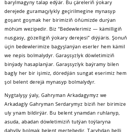
barylmagyny talap edýär. Bu çäreleriň ýokary
derejede guramaçylykly geçirilmegine mynasyp
goşant goşmak her birimiziň öňümizde durýan
möhüm wezipedir. Biz “Bedewlerimiz — kämilligiň
nusgasy, gözelligiň ýokary derejesi” diýýäris. Şonuň
üçin bedewlerimize bagyşlanýan eserler hem kämil
we nepis bolmalydyr. Garaşsyzlyk döwletimiziň
binýady hasaplanýar. Garaşsyzlyk baýramy bilen
bagly her bir işimiz, döredýän sungat eserimiz hem
şol belent derejä mynasyp bolmalydyr.
Nygtalyşy ýaly, Gahryman Arkadagymyz we
Arkadagly Gahryman Serdarymyz biziň her birimize
uly ynam bildirýär. Bu belent ynamdan ruhlanyp,
asuda, abadan döwletimiziň tutýan toýlaryna
dahylly bolmak belent mertebedir. Taryhdan belli