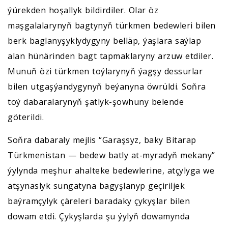
ýürekden hoşallyk bildirdiler. Olar öz
maşgalalarynyň bagtynyň türkmen bedewleri bilen
berk baglanyşyklydygyny belläp, ýaşlara saýlap
alan hünärinden bagt tapmaklaryny arzuw etdiler.
Munuň özi türkmen toýlarynyň ýagşy dessurlar
bilen utgaşýandygynyň beýanyna öwrüldi. Soňra
toý dabaralarynyň şatlyk-şowhuny belende
göterildi.
Soňra dabaraly mejlis “Garaşsyz, baky Bitarap
Türkmenistan — bedew batly at-myradyň mekany”
ýylynda meşhur ahalteke bedewlerine, atçylyga we
atşynaslyk sungatyna bagyşlanyp geçiriljek
baýramçylyk çäreleri baradaky çykyşlar bilen
dowam etdi. Çykyşlarda şu ýylyň dowamynda