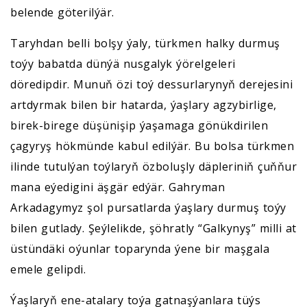
belende göterilýär.
Taryhdan belli bolşy ýaly, türkmen halky durmuş
toýy babatda dünýä nusgalyk ýörelgeleri
döredipdir. Munuň özi toý dessurlarynyň derejesini
artdyrmak bilen bir hatarda, ýaşlary agzybirlige,
birek-birege düşünişip ýaşamaga gönükdirilen
çagyryş hökmünde kabul edilýär. Bu bolsa türkmen
ilinde tutulýan toýlaryň özboluşly däpleriniň çuňňur
mana eýedigini äşgär edýär. Gahryman
Arkadagymyz şol pursatlarda ýaşlary durmuş toýy
bilen gutlady. Şeýlelikde, şöhratly “Galkynyş” milli at
üstündäki oýunlar toparynda ýene bir maşgala
emele gelipdi.
Ýaşlaryň ene-atalary toýa gatnaşýanlara tüýs