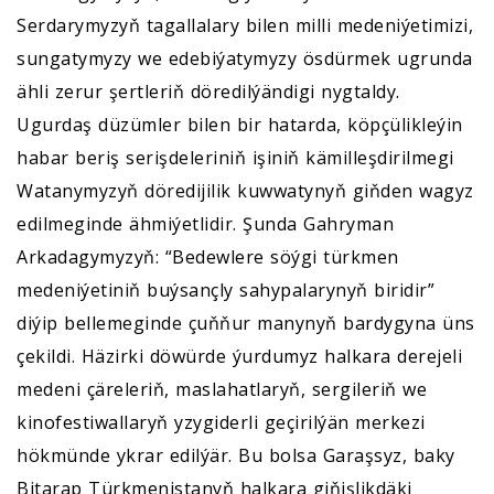
Serdarymyzyň tagallalary bilen milli medeniýetimizi,
sungatymyzy we edebiýatymyzy ösdürmek ugrunda
ähli zerur şertleriň döredilýändigi nygtaldy.
Ugurdaş düzümler bilen bir hatarda, köpçülikleýin
habar beriş serişdeleriniň işiniň kämilleşdirilmegi
Watanymyzyň döredijilik kuwwatynyň giňden wagyz
edilmeginde ähmiýetlidir. Şunda Gahryman
Arkadagymyzyň: “Bedewlere söýgi türkmen
medeniýetiniň buýsançly sahypalarynyň biridir”
diýip bellemeginde çuňňur manynyň bardygyna üns
çekildi. Häzirki döwürde ýurdumyz halkara derejeli
medeni çäreleriň, maslahatlaryň, sergileriň we
kinofestiwallaryň yzygiderli geçirilýän merkezi
hökmünde ykrar edilýär. Bu bolsa Garaşsyz, baky
Bitarap Türkmenistanyň halkara giňişlikdäki