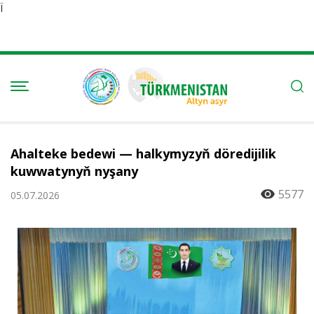
Ï
Ahalteke bedewi — halkymyzyň döredijilik
kuwwatynyň nyşany
5577
05.07.2026