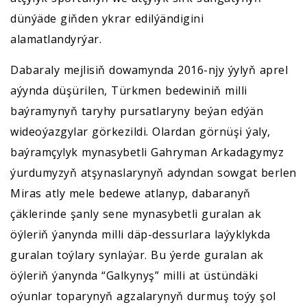
dünýäde giňden ykrar edilýändigini
alamatlandyrýar.
Dabaraly mejlisiň dowamynda 2016-njy ýylyň aprel
aýynda düşürilen, Türkmen bedewiniň milli
baýramynyň taryhy pursatlaryny beýan edýän
wideoýazgylar görkezildi. Olardan görnüşi ýaly,
baýramçylyk mynasybetli Gahryman Arkadagymyz
ýurdumyzyň atşynaslarynyň adyndan sowgat berlen
Miras atly mele bedewe atlanyp, dabaranyň
çäklerinde şanly sene mynasybetli guralan ak
öýleriň ýanynda milli däp-dessurlara laýyklykda
guralan toýlary synlaýar. Bu ýerde guralan ak
öýleriň ýanynda “Galkynyş” milli at üstündäki
oýunlar toparynyň agzalarynyň durmuş toýy şol