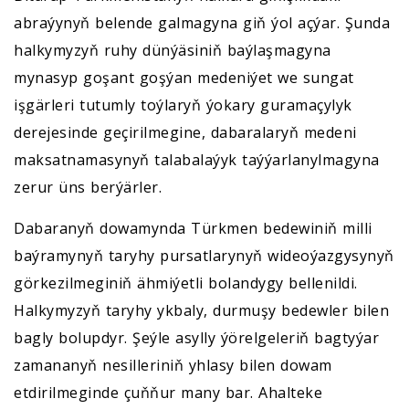
abraýynyň belende galmagyna giň ýol açýar. Şunda
halkymyzyň ruhy dünýäsiniň baýlaşmagyna
mynasyp goşant goşýan medeniýet we sungat
işgärleri tutumly toýlaryň ýokary guramaçylyk
derejesinde geçirilmegine, dabaralaryň medeni
maksatnamasynyň talabalaýyk taýýarlanylmagyna
zerur üns berýärler.
Dabaranyň dowamynda Türkmen bedewiniň milli
baýramynyň taryhy pursatlarynyň wideoýazgysynyň
görkezilmeginiň ähmiýetli bolandygy bellenildi.
Halkymyzyň taryhy ykbaly, durmuşy bedewler bilen
bagly bolupdyr. Şeýle asylly ýörelgeleriň bagtyýar
zamananyň nesilleriniň yhlasy bilen dowam
etdirilmeginde çuňňur many bar. Ahalteke