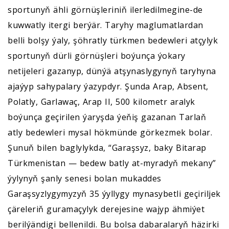
sportunyň ähli görnüşleriniň ilerledilmegine-de
kuwwatly itergi berýär. Taryhy maglumatlardan
belli bolşy ýaly, şöhratly türkmen bedewleri atçylyk
sportunyň dürli görnüşleri boýunça ýokary
netijeleri gazanyp, dünýä atşynaslygynyň taryhyna
ajaýyp sahypalary ýazypdyr. Şunda Arap, Absent,
Polatly, Garlawaç, Arap II, 500 kilometr aralyk
boýunça geçirilen ýaryşda ýeňiş gazanan Tarlaň
atly bedewleri mysal hökmünde görkezmek bolar.
Şunuň bilen baglylykda, “Garaşsyz, baky Bitarap
Türkmenistan — bedew batly at-myradyň mekany”
ýylynyň şanly senesi bolan mukaddes
Garaşsyzlygymyzyň 35 ýyllygy mynasybetli geçiriljek
çäreleriň guramaçylyk derejesine wajyp ähmiýet
berilýändigi bellenildi. Bu bolsa dabaralaryň häzirki