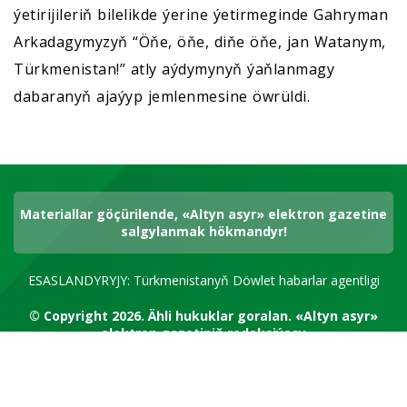
ýetirijileriň bilelikde ýerine ýetirmeginde Gahryman
Arkadagymyzyň “Öňe, öňe, diňe öňe, jan Watanym,
Türkmenistan!” atly aýdymynyň ýaňlanmagy
dabaranyň ajaýyp jemlenmesine öwrüldi.
Materiallar göçürilende, «Altyn asyr» elektron gazetine
salgylanmak hökmandyr!
ESASLANDYRYJY: Türkmenistanyň Döwlet habarlar agentligi
© Copyright 2026.
Ähli hukuklar goralan.
«Altyn asyr»
elektron gazetiniň redaksiýasy
RSS kanal