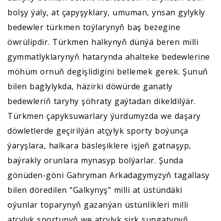
bolşy ýaly, at çapyşyklary, umuman, ynsan gylykly
bedewler türkmen toýlarynyň baş bezegine
öwrülipdir. Türkmen halkynyň dünýä beren milli
gymmatlyklarynyň hatarynda ahalteke bedewlerine
möhüm ornuň degişlidigini bellemek gerek. Şunuň
bilen baglylykda, häzirki döwürde ganatly
bedewleriň taryhy şöhraty gaýtadan dikeldilýär.
Türkmen çapyksuwarlary ýurdumyzda we daşary
döwletlerde geçirilýän atçylyk sporty boýunça
ýaryşlara, halkara bäsleşiklere işjeň gatnaşyp,
baýrakly orunlara mynasyp bolýarlar. Şunda
gönüden-göni Gahryman Arkadagymyzyň tagallasy
bilen döredilen “Galkynyş” milli at üstündäki
oýunlar toparynyň gazanýan üstünlikleri milli
atçylyk sportunyň we atçylyk sirk sungatynyň