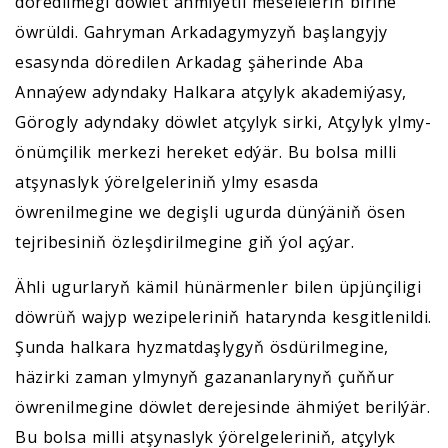
döredilmegi döwlet ähmiýetli meseleleriň birine
öwrüldi. Gahryman Arkadagymyzyň başlangyjy
esasynda döredilen Arkadag şäherinde Aba
Annaýew adyndaky Halkara atçylyk akademiýasy,
Görogly adyndaky döwlet atçylyk sirki, Atçylyk ylmy-
önümçilik merkezi hereket edýär. Bu bolsa milli
atşynaslyk ýörelgeleriniň ylmy esasda
öwrenilmegine we degişli ugurda dünýäniň ösen
tejribesiniň özleşdirilmegine giň ýol açýar.
Ähli ugurlaryň kämil hünärmenler bilen üpjünçiligi
döwrüň wajyp wezipeleriniň hatarynda kesgitlenildi.
Şunda halkara hyzmatdaşlygyň ösdürilmegine,
häzirki zaman ylmynyň gazananlarynyň çuňňur
öwrenilmegine döwlet derejesinde ähmiýet berilýär.
Bu bolsa milli atşynaslyk ýörelgeleriniň, atçylyk