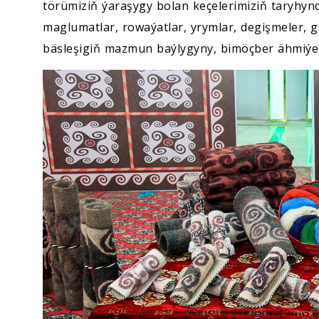
törümiziň ýaraşygy bolan keçelerimiziň taryhyn
maglumatlar, rowaýatlar, yrymlar, degişmeler, g
bäsleşigiň mazmun baýlygyny, bimöçber ähmiýe