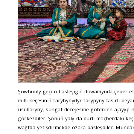
Şowhunly geçen bäsleşigiň dowamynda çeper
e
milli keçesiniň taryhynydyr tarypyny täsirli beýa
usullaryny, sungat derejesine göterilen ajaýyp n
görkezdiler. Şonuň ýaly-da dürli möçberdäki keçe
wagtda ýetişdirmekde özara bäsleşdiler. Munda