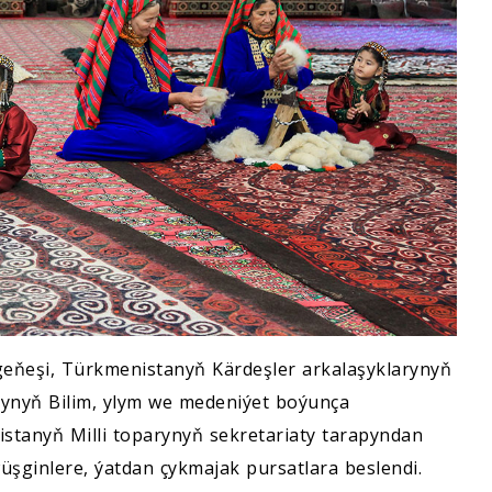
geňeşi, Türkmenistanyň Kärdeşler arkalaşyklarynyň
synyň Bilim, ylym we medeniýet boýunça
tanyň Milli toparynyň sekretariaty tarapyndan
üşginlere, ýatdan çykmajak pursatlara beslendi.