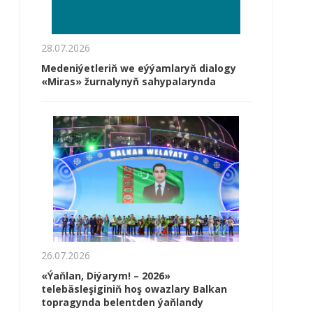
28.07.2026
Medeniýetleriň we eýýamlaryň dialogy
«Miras» žurnalynyň sahypalarynda
26.07.2026
«Ýaňlan, Diýarym! – 2026»
telebäsleşiginiň hoş owazlary Balkan
topragynda belentden ýaňlandy