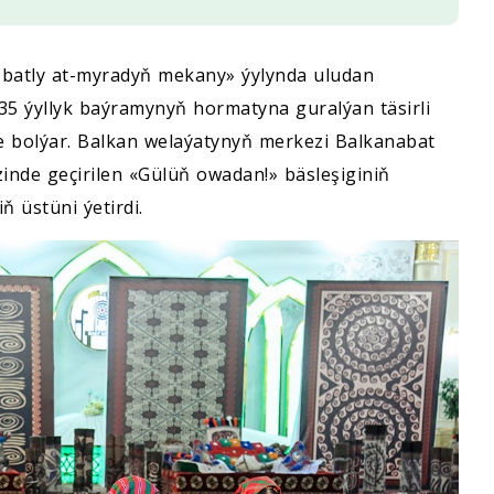
 batly at-myradyň mekany» ýylynda uludan
35 ýyllyk baýramynyň hormatyna guralýan täsirli
e bolýar. Balkan welaýatynyň merkezi Balkanabat
inde geçirilen «Gülüň owadan!» bäsleşiginiň
ň üstüni ýetirdi.