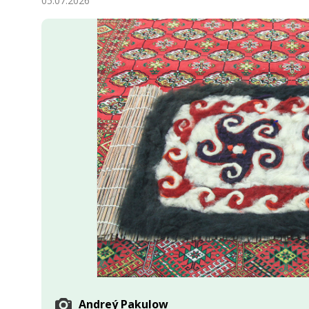
05.07.2026
Ykdysadyýet
Jemgyýet
Medeniýet
Ylym
Sport
Andreý Pakulow