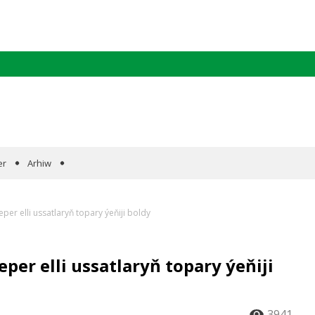
er
Arhiw
er elli ussatlaryň topary ýeňiji boldy
per elli ussatlaryň topary ýeňiji
3941