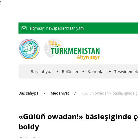
Ï
altynasyr.newspaper@sanly.tm
Baş sahypa
Bölümler
Kanunlar
Teswirlemel
Wakalaryň jümmişinde
Baş sahypa
Medeniýet
«Gülüň owadan!» bäsleşiginde çep
Resmi
«Gülüň owadan!» bäsleşiginde çe
Hyzmatdaşlyk
boldy