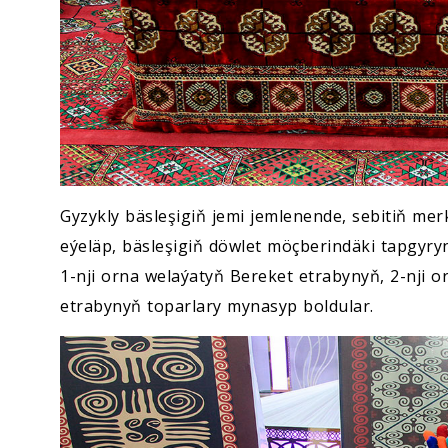
Gyzykly bäsleşigiň jemi jemlenende, sebitiň me
eýeläp, bäsleşigiň döwlet möçberindäki tapgy
1-nji orna welaýatyň Bereket etrabynyň, 2-nji o
etrabynyň toparlary mynasyp boldular.