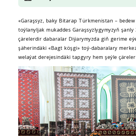
«Garaşsyz, baky Bitarap Türkmenistan – bedew
toýlanyljak mukaddes Garaşsyzlygymyzyň şanly 
çärelerdir dabaralar Diýarymyzda giň gerime eý
şäherindäki «Bagt köşgi» toý-dabaralary merkez
welaýat derejesindäki tapgyry hem şeýle çäreleri