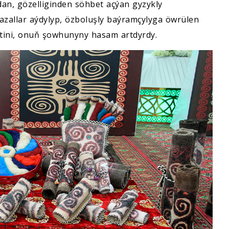
dan, gözelliginden söhbet açýan gyzykly
azallar aýdylyp,
özboluşly baýramçylyga öwrülen
tini, onuň şowhunyny hasam artdyrdy.