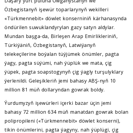
Daşary ýurt puluna Owganystanyň we
Özbegistanyň işewür toparlarynyň wekilleri
«Türkmennebit» döwlet konserniniň kärhanasynda
öndürilen suwuklandyrylan gazy satyn aldylar.
Mundan başga-da, Birleşen Arap Emirlikleriniň,
Türkiýäniň, Özbegistanyň, Latwiýanyň
telekeçilerine boýalan tüýjümek önümler, pagta
ýagy, pagta süýümi, nah ýüplük we mata, çig
ýüpek, pagta soapstogynyň çig ýagly turşulyklary
ýerlenildi. Geleşikleriň jemi bahasy ABŞ-nyň 10
million 81 müň dollaryndan gowrak boldy.
Ýurdumyzyň işewürleri içerki bazar üçin jemi
bahasy 72 million 634 müň manatdan gowrak bolan
polipropileni («Türkmennebit» döwlet konserni),
tikin önümlerini, pagta ýagyny, nah ýüplügi, çig