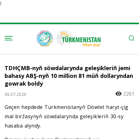
Ï
TDHÇMB-nyň söwdalarynda geleşikleriň jemi
bahasy ABŞ-nyň 10 million 81 müň dollaryndan
gowrak boldy
2261
06.07.2026
Geçen hepdede Türkmenistanyň Döwlet haryt-çig
mal biržasynyň söwdalarynda geleşikleriň 30-sy
hasaba alyndy.