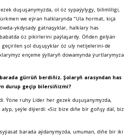
ezek duşuşanymyzda, ol öz sypaýylygy, bilimliligi,
 Türkmen we eýran halklarynda “Ula hormat, kiçä
söwda-ykdysady gatnaşyklar, halklary has
abatda öz pikirlerini paýlaşardy. Öňden gelýän
geçirilen şol duşuşyklar öz uly netijelerini-de
şyklarymyz ençeme ýyllaryň dowamynda ýurtlarymyza
 barada gürrüň berdiňiz. Şolaryň arasyndan has
yn durup geçip bilersiňizmi?
çdi. Ýöne ruhy Lider her gezek duşuşanymyzda,
p, şeýle diýerdi: «Siz bize diňe bir goňşy däl, biz
, syýasat barada aýdanymyzda, umuman, diňe bir iki