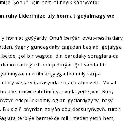
mişe. Şonuň üçin hem ol beýik şahsyýetdi.
n ruhy Liderimize uly hormat goýulmagy we
ly hormat goýýardy. Onuň berýän öwüt-nesihatlary
entden, ýagny gundagdaky çagadan başlap, gojalyga
Elbetde, şol bir wagtda, din baradaky soraglara-da
, demokratik ýurt bolup durýar. Şol sanda biz
k ýolumyza, musulmançylyga hem uly sarpa
atlary ýaşlaryň arasynda has-da ähmiýetli. Mysal
hojalyk uniwersitetiniň ýanynda ýerleşýär. Ruhy
ryňyzyň edepli-ekramly oglan-gyzlardygyny, başy
r. Bu siziň aňyrdan gelýän däp-dessuryňyzyň, tutan
 ýaşlara terbiýe bermekde milli medeniýetiň hem,