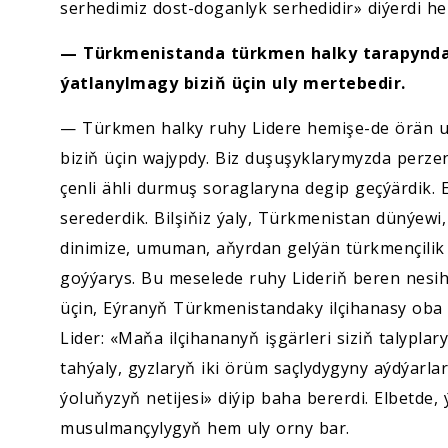
serhedimiz dost-doganlyk serhedidir» diýerdi he
— Türkmenistanda türkmen halky tarapynda
ýatlanylmagy biziň üçin uly mertebedir.
— Türkmen halky ruhy Lidere hemişe-de örän u
biziň üçin wajypdy. Biz duşuşyklarymyzda perz
çenli ähli durmuş soraglaryna degip geçýärdik. 
serederdik. Bilşiňiz ýaly, Türkmenistan dünýewi
dinimize, umuman, aňyrdan gelýän türkmençili
goýýarys. Bu meselede ruhy Lideriň beren nesih
üçin, Eýranyň Türkmenistandaky ilçihanasy oba 
Lider: «Maňa ilçihananyň işgärleri siziň talypla
tahýaly, gyzlaryň iki örüm saçlydygyny aýdýarla
ýoluňyzyň netijesi» diýip baha bererdi. Elbetde,
musulmançylygyň hem uly orny bar.