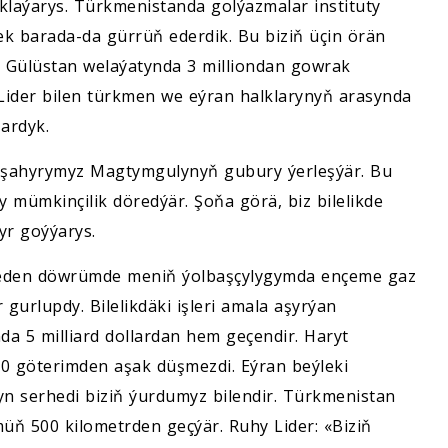
saklaýarys. Türkmenistanda golýazmalar instituty
k barada-da gürrüň ederdik. Bu biziň üçin örän
nyň Gülüstan welaýatynda 3 milliondan gowrak
Lider bilen türkmen we eýran halklarynyň arasynda
ardyk.
ar şahyrymyz Magtymgulynyň gubury ýerleşýär. Bu
 mümkinçilik döredýär. Şoňa görä, biz bilelikde
yr goýýarys.
yk eden döwrümde meniň ýolbaşçylygymda ençeme gaz
r gurlupdy. Bilelikdäki işleri amala aşyrýan
a 5 milliard dollardan hem geçendir. Haryt
50 göterimden aşak düşmezdi. Eýran beýleki
yn serhedi biziň ýurdumyz bilendir. Türkmenistan
üň 500 kilometrden geçýär. Ruhy Lider: «Biziň