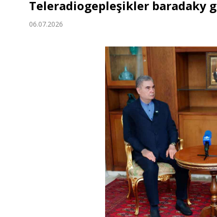
Teleradiogepleşikler baradaky
Ykdysadyýet
06.07.2026
Jemgyýet
Medeniýet
Ylym
Sport