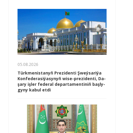
05.08.2026
Türk­me­nis­ta­nyň Prezidenti Şweý­sa­ri­ýa
Kon­fe­de­ra­si­ýa­sy­nyň wi­se-prezidenti, Da­
şa­ry iş­ler fe­de­ral de­par­ta­men­ti­niň baş­ly­
gy­ny ka­bul et­di