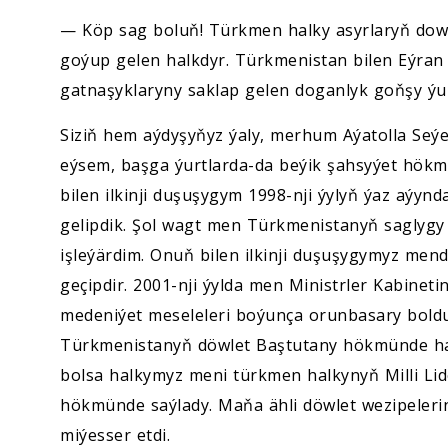
— Köp sag boluň! Türkmen halky asyrlaryň dow
goýup gelen halkdyr. Türkmenistan bilen Eýran
gatnaşyklaryny saklap gelen doganlyk goňşy ýur
Siziň hem aýdyşyňyz ýaly, merhum Aýatolla Seýe
eýsem, başga ýurtlarda-da beýik şahsyýet hökm
bilen ilkinji duşuşygym 1998-nji ýylyň ýaz aýyn
gelipdik. Şol wagt men Türkmenistanyň saglygy
işleýärdim. Onuň bilen ilkinji duşuşygymyz mend
geçipdir. 2001-nji ýylda men Ministrler Kabineti
medeniýet meseleleri boýunça orunbasary boldu
Türkmenistanyň döwlet Baştutany hökmünde hal
bolsa halkymyz meni türkmen halkynyň Milli Li
hökmünde saýlady. Maňa ähli döwlet wezipeleri
miýesser etdi.