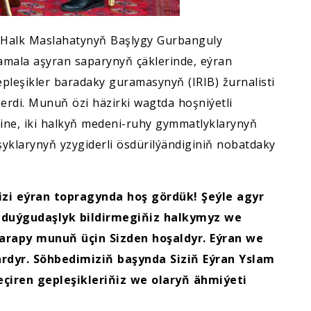
ň Halk Maslahatynyň Başlygy Gurbanguly
ala aşyran saparynyň çäklerinde, eýran
leşikler baradaky guramasynyň (IRIB) žurnalisti
rdi. Munuň özi häzirki wagtda hoşniýetli
ne, iki halkyň medeni-ruhy gymmatlyklarynyň
larynyň yzygiderli ösdürilýändiginiň nobatdaky
izi eýran topragynda hoş gördük! Şeýle agyr
duýgudaşlyk bildirmegiňiz halkymyz we
tarapy munuň üçin Sizden hoşaldyr. Eýran we
dyr. Söhbedimiziň başynda Siziň Eýran Yslam
çiren gepleşikleriňiz we olaryň ähmiýeti