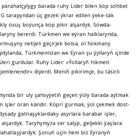
 parahatçylygy barada ruhy Lider bilen köp söhbet
MG tarapyndan üç gezek ykrar edilen ýeke-täk
ukly ösüş boýunça köp pikir alşardyk. Söwda-
laryny bererdi. Türkmen we eýran halklarynda,
uşyny netijeli geçirjek bolsa, ol hökmany
aýdylanda, Türkmenistan we Eýran şu ýyllaryň içinde
üleri gurdular. Ruhy Lider: «Ýollaryň hikmeti
jemlenendir» diýerdi. Meniň pikirimçe, bu täsirli
amynda bir uly şahsyýetiň geçen ýoly barada aýtmak
n işler örän kändir. Köpri gurmak, ýol çekmek dost-
dysady gatnaşyklardaky asyrlara barabar işler,
alşardyk. Taryhymyza ser salyp, geljekki ýaşlara
ahatlaşýardyk. Şonuň üçin hem biz Eýranyň