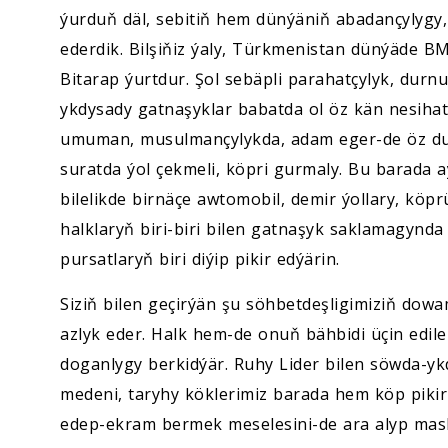
ýurduň däl, sebitiň hem dünýäniň abadançylygy,
ederdik. Bilşiňiz ýaly, Türkmenistan dünýäde B
Bitarap ýurtdur. Şol sebäpli parahatçylyk, durn
ykdysady gatnaşyklar babatda ol öz kän nesihat
umuman, musulmançylykda, adam eger-de öz durm
suratda ýol çekmeli, köpri gurmaly. Bu barada 
bilelikde birnäçe awtomobil, demir ýollary, köpr
halklaryň biri-biri bilen gatnaşyk saklamagynda 
pursatlaryň biri diýip pikir edýärin.
Siziň bilen geçirýän şu söhbetdeşligimiziň dow
azlyk eder. Halk hem-de onuň bähbidi üçin edile
doganlygy berkidýär. Ruhy Lider bilen söwda-yk
medeni, taryhy köklerimiz barada hem köp pikir 
edep-ekram bermek meselesini-de ara alyp masl