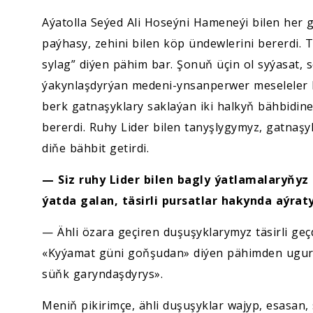
Aýatolla Seýed Ali Hoseýni Hameneýi bilen her g
paýhasy, zehini bilen köp ündewlerini bererdi.
sylag” diýen pähim bar. Şonuň üçin ol syýasat, 
ýakynlaşdyrýan medeni-ynsanperwer meseleler b
berk gatnaşyklary saklaýan iki halkyň bähbidine 
bererdi. Ruhy Lider bilen tanyşlygymyz, gatna
diňe bähbit getirdi.
— Siz ruhy Lider bilen bagly ýatlamalaryňyz
ýatda galan, täsirli pursatlar hakynda aýrat
— Ähli özara geçiren duşuşyklarymyz täsirli ge
«Kyýamat güni goňşudan» diýen pähimden ugur aly
süňk garyndaşdyrys».
Meniň pikirimçe, ähli duşuşyklar wajyp, esasan