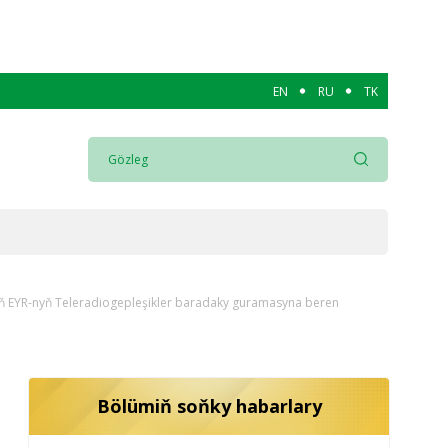
EN
RU
TK
yň EYR-nyň Teleradiogepleşikler baradaky guramasyna beren
Bölümiň soňky habarlary