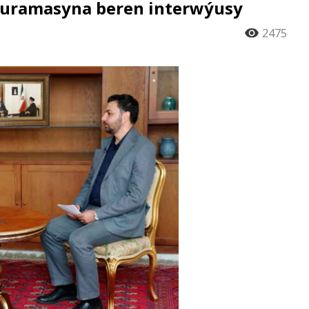
 guramasyna beren interwýusy
2475