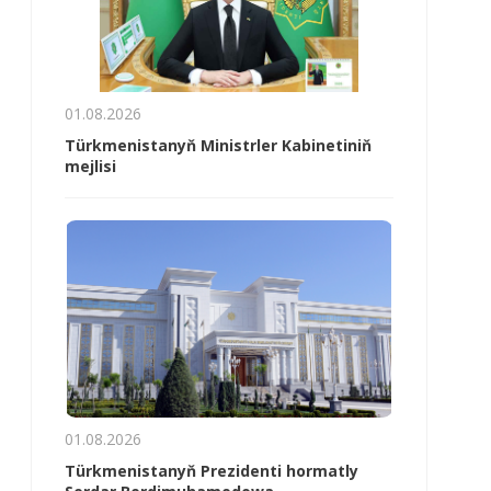
01.08.2026
Türkmenistanyň Ministrler Kabinetiniň
mejlisi
01.08.2026
Türkmenistanyň Prezidenti hormatly