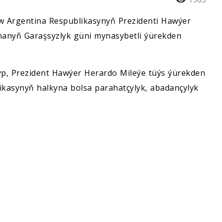
 Argentina Respublikasynyň Prezidenti Hawýer
nanyň Garaşsyzlyk güni mynasybetli ýürekden
p, Prezident Hawýer Herardo Mileýe tüýs ýürekden
likasynyň halkyna bolsa parahatçylyk, abadançylyk