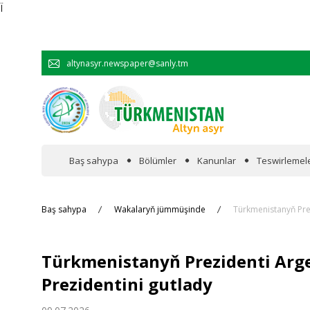
Ï
altynasyr.newspaper@sanly.tm
Baş sahypa
Bölümler
Kanunlar
Teswirlemel
Wakalaryň jümmişinde
Baş sahypa
Wakalaryň jümmüşinde
Türkmenistanyň Prez
Resmi
Türkmenistanyň Prezidenti Arg
Hyzmatdaşlyk
Prezidentini gutlady