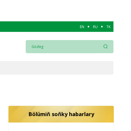
EN
RU
TK
Bölümiň soňky habarlary