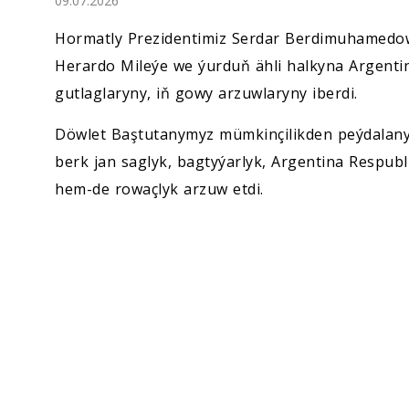
09.07.2026
Ykdysadyýet
Hormatly Prezidentimiz Serdar Berdimuhamedow
Jemgyýet
Herardo Mileýe we ýurduň ähli halkyna Argenti
gutlaglaryny, iň gowy arzuwlaryny iberdi.
Medeniýet
Döwlet Baştutanymyz mümkinçilikden peýdalany
berk jan saglyk, bagtyýarlyk, Argentina Respub
Ylym
hem-de rowaçlyk arzuw etdi.
Sport