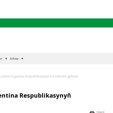
er
Arhiw
identi Argentina Respublikasynyň Prezidentini gutlady
entina Respublikasynyň
1965