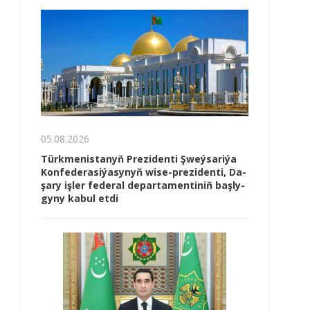
05.08.2026
Türk­me­nis­ta­nyň Prezidenti Şweý­sa­ri­ýa
Kon­fe­de­ra­si­ýa­sy­nyň wi­se-prezidenti, Da­
şa­ry iş­ler fe­de­ral de­par­ta­men­ti­niň baş­ly­
gy­ny ka­bul et­di