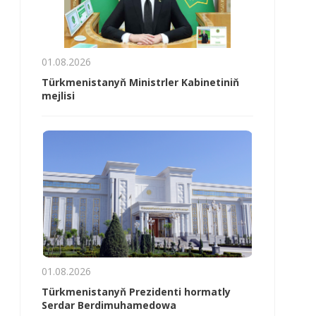
01.08.2026
Türkmenistanyň Ministrler Kabinetiniň
mejlisi
01.08.2026
Türkmenistanyň Prezidenti hormatly
Serdar Berdimuhamedowa