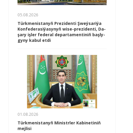
05.08.2026
Türk­me­nis­ta­nyň Prezidenti Şweý­sa­ri­ýa
Kon­fe­de­ra­si­ýa­sy­nyň wi­se-prezidenti, Da­
şa­ry iş­ler fe­de­ral de­par­ta­men­ti­niň baş­ly­
gy­ny ka­bul et­di
01.08.2026
Türkmenistanyň Ministrler Kabinetiniň
mejlisi