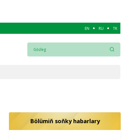
EN
RU
TK
Bölümiň soňky habarlary