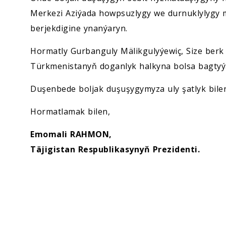
Merkezi Aziýada howpsuzlygy we durnuklylygy
berjekdigine ynanýaryn.
Hormatly Gurbanguly Mälikgulyýewiç, Size berk j
Türkmenistanyň doganlyk halkyna bolsa bagtyý
Duşenbede boljak duşuşygymyza uly şatlyk bile
Hormatlamak bilen,
Emomali RAHMON,
Täjigistan Respublikasynyň Prezidenti.