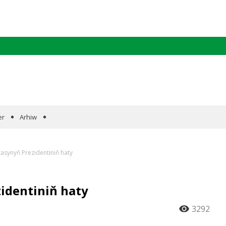
er
Arhiw
kasynyň Prezidentiniň haty
identiniň haty
3292