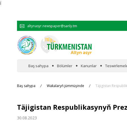
Ï
altynasyr.newspaper@sanly.tm
Baş sahypa
Bölümler
Kanunlar
Teswirlemel
Wakalaryň jümmişinde
Baş sahypa
Wakalaryň jümmüşinde
Täjigistan Respubli
Resmi
Täjigistan Respublikasynyň Prez
Hyzmatdaşlyk
30.08.2023