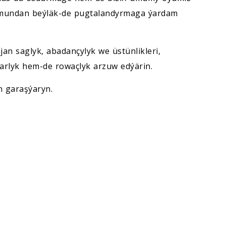
 mundan beýläk-de pugtalandyrmaga ýardam
an saglyk, abadançylyk we üstünlikleri,
arlyk hem-de rowaçlyk arzuw edýärin.
n garaşýaryn.