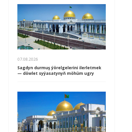
07.08.2026
Sagdyn durmuş ýörelgelerini ilerletmek
— döwlet syýasatynyň möhüm ugry