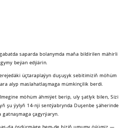
gabatda saparda bolanymda maňa bildirilen mähirli
ygymy beýan edýärin.
erejedäki üçtaraplaýyn duşuşyk sebitimiziň möhüm
ara alyp maslahatlaşmaga mümkinçilik berdi.
megine möhüm ähmiýet berip, uly şatlyk bilen, Sizi
nyň şu ýylyň 14-nji sentýabrynda Duşenbe şäherinde
na gatnaşmaga çagyrýaryn.
 has-da ösdürmäge hem-de biziň umumy öýümiz —