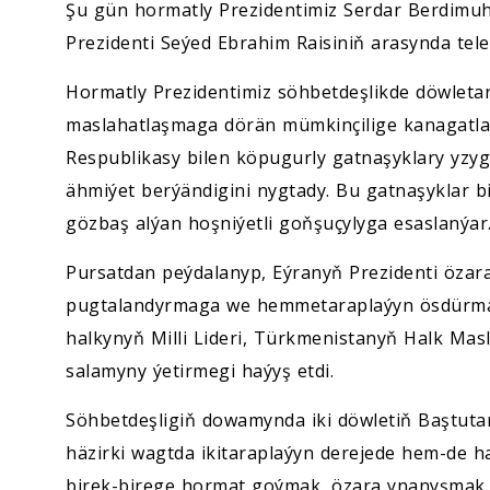
Şu gün hormatly Prezidentimiz Serdar Berdimu
Prezidenti Seýed Ebrahim Raisiniň arasynda tele
Hormatly Prezidentimiz söhbetdeşlikde döwletar
maslahatlaşmaga dörän mümkinçilige kanagatla
Respublikasy bilen köpugurly gatnaşyklary yzy
ähmiýet berýändigini nygtady. Bu gatnaşyklar 
gözbaş alýan hoşniýetli goňşuçylyga esaslanýar
Pursatdan peýdalanyp, Eýranyň Prezidenti özara
pugtalandyrmaga we hemmetaraplaýyn ösdürmäg
halkynyň Milli Lideri, Türkmenistanyň Halk Ma
salamyny ýetirmegi haýyş etdi.
Söhbetdeşligiň dowamynda iki döwletiň Baştutan
häzirki wagtda ikitaraplaýyn derejede hem-de ha
birek-birege hormat goýmak, özara ynanyşmak 