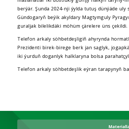
maslahatlar iki dostlukly goňşy halkyň taryhy
berýär. Şunda 2024-nji ýylda tutuş dünýäde uly
Gündogaryň beýik akyldary Magtymguly Pyragy
guraljak bilelikdäki möhüm çärelere üns çekildi.
Telefon arkaly söhbetdeşligiň ahyrynda hormat
Prezidenti birek-birege berk jan saglyk, jogapkä
iki ýurduň doganlyk halklaryna bolsa parahatçyl
Telefon arkaly söhbetdeşlik eýran tarapynyň baş
Materiall