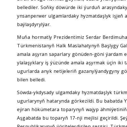
bellediler. Soňky döwürde iki ýurduň arasyndak
ynsanperwer ulgamlardaky hyzmatdaşlyk işjeň a
baýlaşdyrylýar.
Muňa hormatly Prezidentimiz Serdar Berdimuha
Türkmenistanyň Halk Maslahatynyň Başlygy Ga
amala aşyran saparlary gönüden-göni ýardam e
ylalaşyklary iş ýüzünde amala aşyrmak üçin iki 
ugurlarda anyk netijeleriň gazanylýandygyny g
bilen belledi.
Söwda-ykdysady ulgamdaky hyzmatdaşlyk türkme
ugurlarynyň hatarynda görkezildi. Bu babatda 
eýran hökümetara toparynyň wajyp ähmiýetiniň b
Aşgabatda bu toparyň 17-nji mejlisi geçirildi. 
Respublikasynyň ýöriteleşdirilen sergisi, Türkm