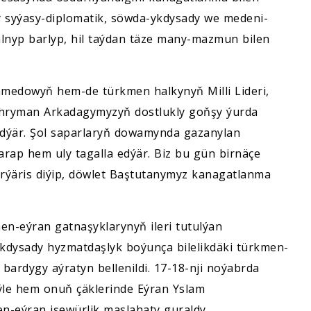
y syýasy-diplomatik, söwda-ykdysady we medeni-
lnyp barlyp, hil taýdan täze many-mazmun bilen
medowyň hem-de türkmen halkynyň Milli Lideri,
hryman Arkadagymyzyň dostlukly goňşy ýurda
dýär. Şol saparlaryň dowamynda gazanylan
tarap hem uly tagalla edýär. Biz bu gün birnäçe
örýäris diýip, döwlet Baştutanymyz kanagatlanma
n-eýran gatnaşyklarynyň ileri tutulýan
Ykdysady hyzmatdaşlyk boýunça bilelikdäki türkmen-
ardygy aýratyn bellenildi. 17-18-nji noýabrda
Şeýle hem onuň çäklerinde Eýran Yslam
en-eýran işewürlik maslahaty guraldy.