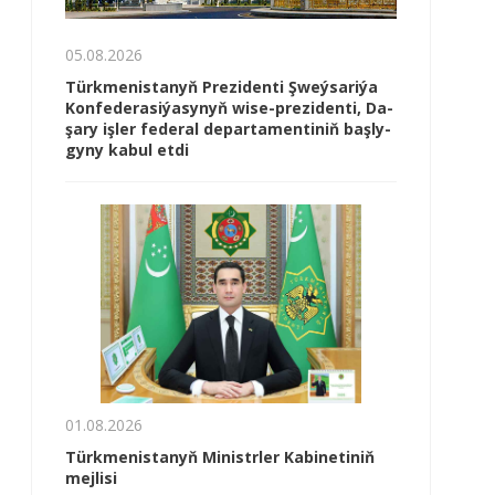
05.08.2026
Türk­me­nis­ta­nyň Prezidenti Şweý­sa­ri­ýa
Kon­fe­de­ra­si­ýa­sy­nyň wi­se-prezidenti, Da­
şa­ry iş­ler fe­de­ral de­par­ta­men­ti­niň baş­ly­
gy­ny ka­bul et­di
01.08.2026
Türkmenistanyň Ministrler Kabinetiniň
mejlisi