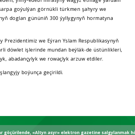
-medeni, ylmy-edebi mirasyny wagyz etmäge ýardam
 sarpa goýulýan görnükli türkmen şahyry we
nyň doglan gününiň 300 ýyllygynyň hormatyna
ly Prezidentimiz we Eýran Yslam Respublikasynyň
rli döwlet işlerinde mundan beýläk-de üstünlikleri,
yk, abadançylyk we rowaçlyk arzuw etdiler.
langyjy boýunça geçirildi.
ar göçürilende, «Altyn asyr» elektron gazetine salgylanmak 