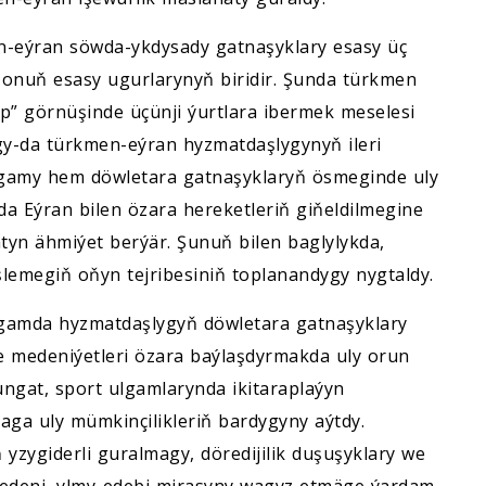
men-eýran söwda-ykdysady gatnaşyklary esasy üç
 onuň esasy ugurlarynyň biridir. Şunda türkmen
p” görnüşinde üçünji ýurtlara ibermek meselesi
gy-da türkmen-eýran hyzmatdaşlygynyň ileri
lgamy hem döwletara gatnaşyklaryň ösmeginde uly
mda Eýran bilen özara hereketleriň giňeldilmegine
yn ähmiýet berýär. Şunuň bilen baglylykda,
şlemegiň oňyn tejribesiniň toplanandygy nygtaldy.
gamda hyzmatdaşlygyň döwletara gatnaşyklary
 medeniýetleri özara baýlaşdyrmakda uly orun
sungat, sport ulgamlarynda ikitaraplaýyn
a uly mümkinçilikleriň bardygyny aýtdy.
yň yzygiderli guralmagy, döredijilik duşuşyklary we