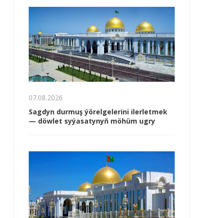
07.08.2026
Sagdyn durmuş ýörelgelerini ilerletmek
— döwlet syýasatynyň möhüm ugry