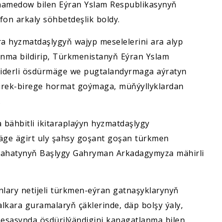
hamedow bilen Eýran Yslam Respublikasynyň
fon arkaly söhbetdeşlik boldy.
a hyzmatdaşlygyň wajyp meselelerini ara alyp
nma bildirip, Türkmenistanyň Eýran Yslam
giderli ösdürmäge we pugtalandyrmaga aýratyn
birek-birege hormat goýmaga, müňýyllyklardan
.
 bähbitli ikitaraplaýyn hyzmatdaşlygy
e ägirt uly şahsy goşant goşan türkmen
slahatynyň Başlygy Gahryman Arkadagymyza mähirli
lary netijeli türkmen-eýran gatnaşyklarynyň
lkara guramalaryň çäklerinde, däp bolşy ýaly,
esasynda ösdürilýändigini kanagatlanma bilen