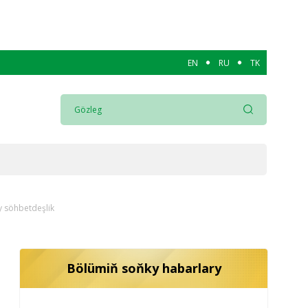
EN
RU
TK
y söhbetdeşlik
Bölümiň soňky habarlary