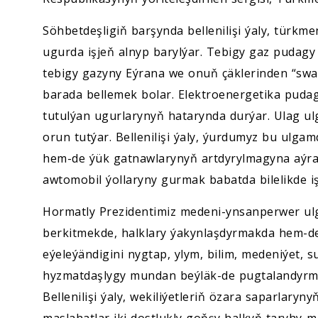
Söhbetdeşligiň barşynda bellenilişi ýaly, türk
ugurda işjeň alnyp barylýar. Tebigy gaz pudagy
tebigy gazyny Eýrana we onuň çäklerinden “swa
barada bellemek bolar. Elektroenergetika puda
tutulýan ugurlarynyň hatarynda durýar. Ulag u
orun tutýar. Bellenilişi ýaly, ýurdumyz bu ulga
hem-de ýük gatnawlarynyň artdyrylmagyna aýrat
awtomobil ýollaryny gurmak babatda bilelikde i
Hormatly Prezidentimiz medeni-ynsanperwer ul
berkitmekde, halklary ýakynlaşdyrmakda hem-de
eýeleýändigini nygtap, ylym, bilim, medeniýet, 
hyzmatdaşlygy mundan beýläk-de pugtalandyrmag
Bellenilişi ýaly, wekiliýetleriň özara saparlaryn