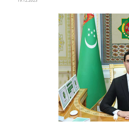
19.12.2023
Ykdysadyýet
Jemgyýet
Medeniýet
Ylym
Sport