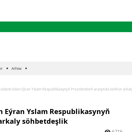
er
Arhiw
identi bilen Eýran Yslam Respublikasynyň Prezidentiniň arasynda telefon arkal
n Eýran Yslam Respublikasynyň
arkaly söhbetdeşlik
6716