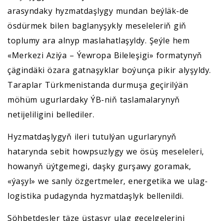
arasyndaky hyzmatdaşlygy mundan beýläk-de
ösdürmek bilen baglanyşykly meseleleriň giň
toplumy ara alnyp maslahatlaşyldy. Şeýle hem
«Merkezi Aziýa – Ýewropa Bileleşigi» formatynyň
çägindäki özara gatnaşyklar boýunça pikir alyşyldy.
Taraplar Türkmenistanda durmuşa geçirilýän
möhüm ugurlardaky ÝB-niň taslamalarynyň
netijeliligini bellediler.
Hyzmatdaşlygyň ileri tutulýan ugurlarynyň
hatarynda sebit howpsuzlygy we ösüş meseleleri,
howanyň üýtgemegi, daşky gurşawy goramak,
«ýaşyl» we sanly özgertmeler, energetika we ulag-
logistika pudagynda hyzmatdaşlyk bellenildi.
Söhbetdeşler täze üstaşyr ulag geçelgelerini