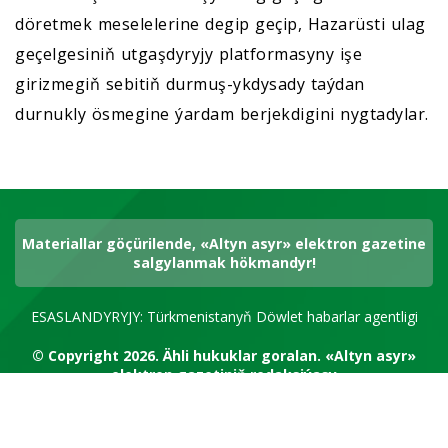
döretmek meselelerine degip geçip, Hazarüsti ulag
geçelgesiniň utgaşdyryjy platformasyny işe
girizmegiň sebitiň durmuş-ykdysady taýdan
durnukly ösmegine ýardam berjekdigini nygtadylar.
Materiallar göçürilende, «Altyn asyr» elektron gazetine
salgylanmak hökmandyr!
ESASLANDYRYJY: Türkmenistanyň Döwlet habarlar agentligi
© Copyright 2026.
Ähli hukuklar goralan.
«Altyn asyr»
elektron gazetiniň redaksiýasy
RSS kanal