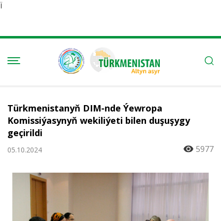
Ï
Türkmenistanyň DIM-nde Ýewropa
Komissiýasynyň wekiliýeti bilen duşuşygy
geçirildi
5977
05.10.2024