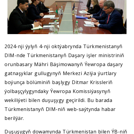
2024-nji ýylyň 4-nji oktýabrynda Türkmenistanyň
DIM-nde Türkmenistanyň Daşary işler ministriniň
orunbasary Mähri Bäşimowanyň Ýewropa daşary
gatnaşyklar gullugynyň Merkezi Aziýa ýurtlary
boýunça bölüminiň başlygy Ditmar Krissleriň
ýolbaşçylygyndaky Ýewropa Komissiýasynyň
wekiliýeti bilen duşuşygy geçirildi. Bu barada
Türkmenistanyň DIM-niň web-saýtynda habar
berilýär.
Duşuşygyň dowamynda Türkmenistan bilen ÝB-niň