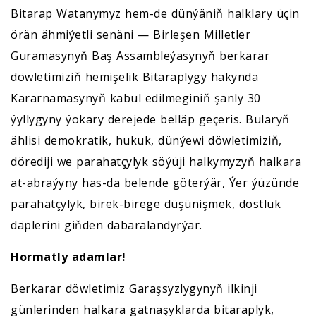
Bitarap Watanymyz hem-de dünýäniň halklary üçin
örän ähmiýetli senäni — Birleşen Milletler
Guramasynyň Baş Assambleýasynyň berkarar
döwletimiziň hemişelik Bitaraplygy hakynda
Kararnamasynyň kabul edilmeginiň şanly 30
ýyllygyny ýokary derejede belläp geçeris. Bularyň
ählisi demokratik, hukuk, dünýewi döwletimiziň,
dörediji we parahatçylyk söýüji halkymyzyň halkara
at-abraýyny has-da belende göterýär, Ýer ýüzünde
parahatçylyk, birek-birege düşünişmek, dostluk
däplerini giňden dabaralandyrýar.
Hormatly adamlar!
Berkarar döwletimiz Garaşsyzlygynyň ilkinji
günlerinden halkara gatnaşyklarda bitaraplyk,