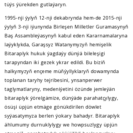
tüýs ýürekden gutlaýaryn.
1995-nji ýylyň 12-nji dekabrynda hem-de 2015-nji
ýylyň 3-nji iýunynda Birleşen Milletler Guramasynyň
Baş Assambleýasynyň kabul eden Kararnamalaryna
laýyklykda, Garaşsyz Watanymyzyň hemişelik
Bitaraplyk hukuk ýagdaýy dünýä bileleşigi
tarapyndan iki gezek ykrar edildi. Bu biziň
halkymyzyň ençeme müňýyllyklaryň dowamynda
toplanan taryhy tejribesini, ynsanperwer
taglymatlaryny, medeniýetini özünde jemleýän
bitaraplyk ýörelgämize, dünýäde parahatçylygy,
ösüşi üpjün etmäge gönükdirilen döwlet
syýasatymyza berlen ýokary bahadyr. Bitaraplyk
ählumumy durnuklylygy we howpsuzlygy üpjün