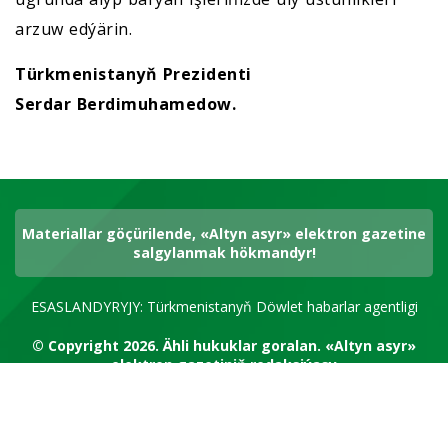
arzuw edýärin.
Türkmenistanyň Prezidenti
Serdar Berdimuhamedow.
Materiallar göçürilende, «Altyn asyr» elektron gazetine
salgylanmak hökmandyr!
ESASLANDYRYJY: Türkmenistanyň Döwlet habarlar agentligi
© Copyright 2026.
Ähli hukuklar goralan.
«Altyn asyr»
elektron gazetiniň redaksiýasy
RSS kanal