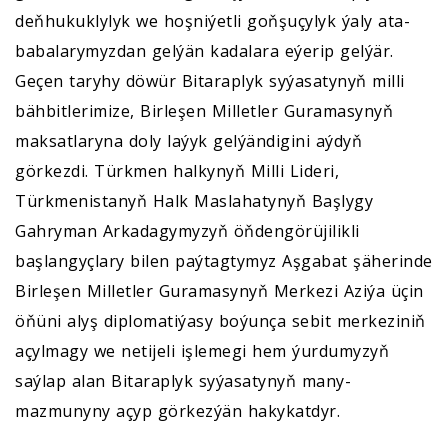
deňhukuklylyk we hoşniýetli goňşuçylyk ýaly ata-
babalarymyzdan gelýän kadalara eýerip gelýär.
Geçen taryhy döwür Bitaraplyk syýasatynyň milli
bähbitlerimize, Birleşen Milletler Guramasynyň
maksatlaryna doly laýyk gelýändigini aýdyň
görkezdi. Türkmen halkynyň Milli Lideri,
Türkmenistanyň Halk Maslahatynyň Başlygy
Gahryman Arkadagymyzyň öňdengörüjilikli
başlangyçlary bilen paýtagtymyz Aşgabat şäherinde
Birleşen Milletler Guramasynyň Merkezi Aziýa üçin
öňüni alyş diplomatiýasy boýunça sebit merkeziniň
açylmagy we netijeli işlemegi hem ýurdumyzyň
saýlap alan Bitaraplyk syýasatynyň many-
mazmunyny açyp görkezýän hakykatdyr.