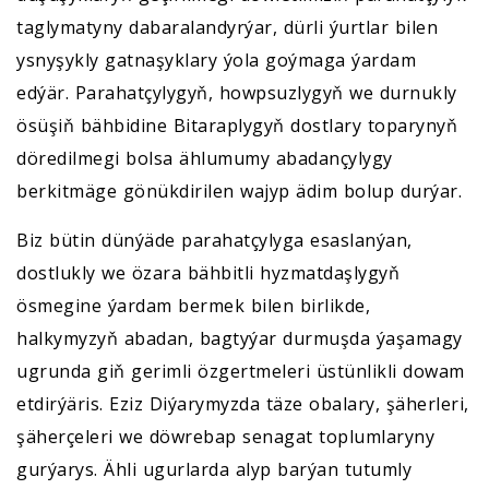
taglymatyny dabaralandyrýar, dürli ýurtlar bilen
ysnyşykly gatnaşyklary ýola goýmaga ýardam
edýär. Parahatçylygyň, howpsuzlygyň we durnukly
ösüşiň bähbidine Bitaraplygyň dostlary toparynyň
döredilmegi bolsa ählumumy abadançylygy
berkitmäge gönükdirilen wajyp ädim bolup durýar.
Biz bütin dünýäde parahatçylyga esaslanýan,
dostlukly we özara bähbitli hyzmatdaşlygyň
ösmegine ýardam bermek bilen birlikde,
halkymyzyň abadan, bagtyýar durmuşda ýaşamagy
ugrunda giň gerimli özgertmeleri üstünlikli dowam
etdirýäris. Eziz Diýarymyzda täze obalary, şäherleri,
şäherçeleri we döwrebap senagat toplumlaryny
gurýarys. Ähli ugurlarda alyp barýan tutumly