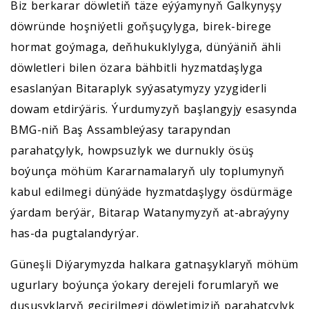
Biz berkarar döwletiň täze eýýamynyň Galkynyşy
döwründe hoşniýetli goňşuçylyga, birek-birege
hormat goýmaga, deňhukuklylyga, dünýäniň ähli
döwletleri bilen özara bähbitli hyzmatdaşlyga
esaslanýan Bitaraplyk syýasatymyzy yzygiderli
dowam etdirýäris. Ýurdumyzyň başlangyjy esasynda
BMG-niň Baş Assambleýasy tarapyndan
parahatçylyk, howpsuzlyk we durnukly ösüş
boýunça möhüm Kararnamalaryň uly toplumynyň
kabul edilmegi dünýäde hyzmatdaşlygy ösdürmäge
ýardam berýär, Bitarap Watanymyzyň at-abraýyny
has-da pugtalandyrýar.
Güneşli Diýarymyzda halkara gatnaşyklaryň möhüm
ugurlary boýunça ýokary derejeli forumlaryň we
duşuşyklaryň geçirilmegi döwletimiziň parahatçylyk