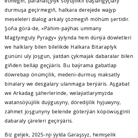
etmegiň, parahatçylyk söýüjilikli başlangyçlary
durmuşa geçirmegiň, halkara derejede wajyp
meseleleri dialog arkaly çözmegiň möhüm şertidir.
Şoňa görä-de, «Pähim-paýhas ummany
Magtymguly Pyragy» ýylynda hem dünýä döwletleri
we halklary bilen bilelikde Halkara Bitaraplyk
gününi uly joşgun, ýatdan çykmajak dabaralar bilen
giňden belläp geçýäris. Bu baýrama gabatlap
döwrebap önümçilik, medeni-durmuş maksatly
binalary we desgalary ulanmaga berýäris. Aşgabat
we Arkadag şäherlerinde, welaýatlarymyzda
watansöýüjilik duýgusyny, döredijilik hyjuwyny,
zähmet joşgunyny belende göterýän köpöwüşginli
dabaraly çäreleri geçirýäris.
Biz geljek, 2025-nji ýylda Garaşsyz, hemişelik