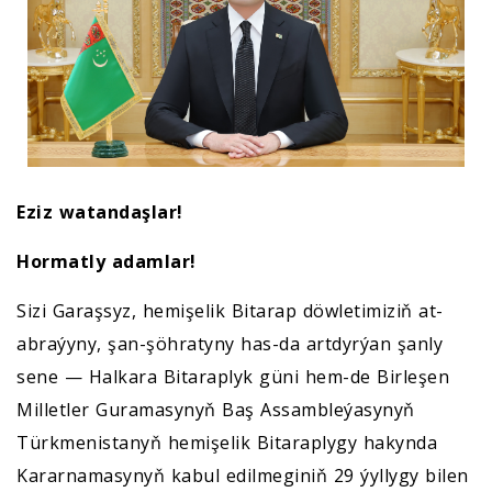
Eziz watandaşlar!
Hormatly adamlar!
Sizi Garaşsyz, hemişelik Bitarap döwletimiziň at-
abraýyny, şan-şöhratyny has-da artdyrýan şanly
sene — Halkara Bitaraplyk güni hem-de Birleşen
Milletler Guramasynyň Baş Assambleýasynyň
Türkmenistanyň hemişelik Bitaraplygy hakynda
Kararnamasynyň kabul edilmeginiň 29 ýyllygy bilen