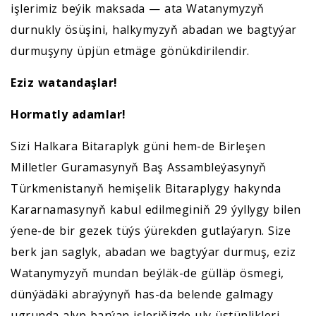
işlerimiz beýik maksada — ata Watanymyzyň
durnukly ösüşini, halkymyzyň abadan we bagtyýar
durmuşyny üpjün etmäge gönükdirilendir.
Eziz watandaşlar!
Hormatly adamlar!
Sizi Halkara Bitaraplyk güni hem-de Birleşen
Milletler Guramasynyň Baş Assambleýasynyň
Türkmenistanyň hemişelik Bitaraplygy hakynda
Kararnamasynyň kabul edilmeginiň 29 ýyllygy bilen
ýene-de bir gezek tüýs ýürekden gutlaýaryn. Size
berk jan saglyk, abadan we bagtyýar durmuş, eziz
Watanymyzyň mundan beýläk-de gülläp ösmegi,
dünýädäki abraýynyň has-da belende galmagy
ugrunda alyp barýan işleriňizde uly üstünlikleri