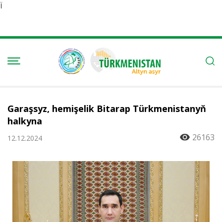
Ï
Garaşsyz, hemişelik Bitarap Türkmenistanyň
halkyna
26163
12.12.2024