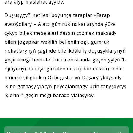
ara alyp maslahatlaşyldy.
Duşuşygyň netijesi boýunça taraplar «Farap
awtoýollary – Alat» gümrük nokatlarynda ýüze
çykyp biljek meseleleri dessin çözmek maksady
bilen jogapkär wekiliň bellenilmegi, gümrük
nokatlarynyň çäginde bilelikdäki iş duşuşyklarynyň
geçirilmegi hem-de Türkmenistanda geçen ýylyň 1-
nji iýunyndan işe girizilen deslapdan deklarirleme
mümkinçiliginden Özbegistanyň Daşary ykdysady
işine gatnaşyjylaryň peýdalanmagy üçin tanyşdyryş
işleriniň geçirilmegi barada ylalaşyldy.