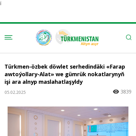
Ï
Türkmen-özbek döwlet serhedindäki «Farap
awtoýollary-Alat» we gümrük nokatlarynyň
işi ara alnyp maslahatlaşyldy
3839
05.02.2025