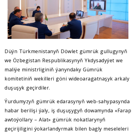
Düýn Türkmenistanyň Döwlet gümrük gullugynyň
we Özbegistan Respublikasynyň Ykdysadyýet we
maliýe ministrliginiň ýanyndaky Gümrük
komitetiniň wekilleri göni wideoaragatnaşyk arkaly
duşuşyk geçirdiler.
Ýurdumyzyň gümrük edarasynyň web-sahypasynda
habar berilişi ýaly, iş duşuşygyň dowamynda «Farap
awtoýollary – Alat» gümrük nokatlarynyň
geçirijiligini ýokarlandyrmak bilen bagly meseleleri