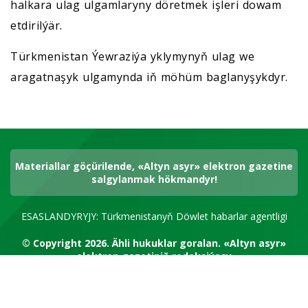
halkara ulag ulgamlaryny döretmek işleri dowam
etdirilýär.
Türkmenistan Ýewraziýa yklymynyň ulag we
aragatnaşyk ulgamynda iň möhüm baglanyşykdyr.
Materiallar göçürilende, «Altyn asyr» elektron gazetine
salgylanmak hökmandyr!
ESASLANDYRYJY: Türkmenistanyň Döwlet habarlar agentligi
© Copyright 2026.
Ähli hukuklar goralan.
«Altyn asyr»
elektron gazetiniň redaksiýasy
RSS kanal