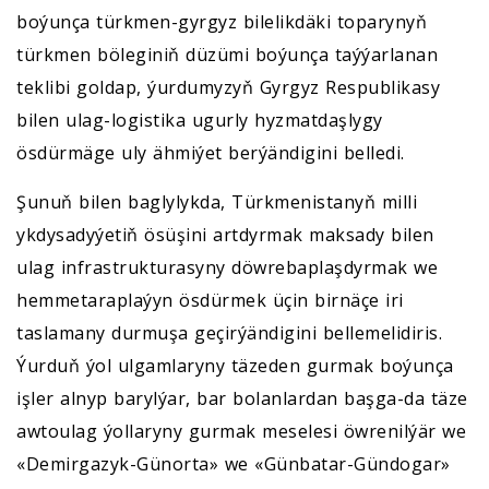
boýunça türkmen-gyrgyz bilelikdäki toparynyň
türkmen böleginiň düzümi boýunça taýýarlanan
teklibi goldap, ýurdumyzyň Gyrgyz Respublikasy
bilen ulag-logistika ugurly hyzmatdaşlygy
ösdürmäge uly ähmiýet berýändigini belledi.
Şunuň bilen baglylykda, Türkmenistanyň milli
ykdysadyýetiň ösüşini artdyrmak maksady bilen
ulag infrastrukturasyny döwrebaplaşdyrmak we
hemmetaraplaýyn ösdürmek üçin birnäçe iri
taslamany durmuşa geçirýändigini bellemelidiris.
Ýurduň ýol ulgamlaryny täzeden gurmak boýunça
işler alnyp barylýar, bar bolanlardan başga-da täze
awtoulag ýollaryny gurmak meselesi öwrenilýär we
«Demirgazyk-Günorta» we «Günbatar-Gündogar»