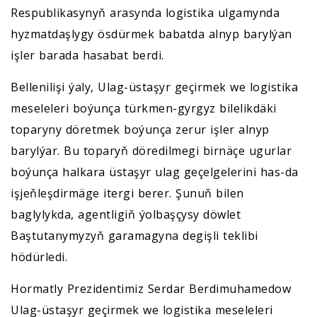
Respublikasynyň arasynda logistika ulgamynda
hyzmatdaşlygy ösdürmek babatda alnyp barylýan
işler barada hasabat berdi.
Bellenilişi ýaly, Ulag-üstaşyr geçirmek we logistika
meseleleri boýunça türkmen-gyrgyz bilelikdäki
toparyny döretmek boýunça zerur işler alnyp
barylýar. Bu toparyň döredilmegi birnäçe ugurlar
boýunça halkara üstaşyr ulag geçelgelerini has-da
işjeňleşdirmäge itergi berer. Şunuň bilen
baglylykda, agentligiň ýolbaşçysy döwlet
Baştutanymyzyň garamagyna degişli teklibi
hödürledi.
Hormatly Prezidentimiz Serdar Berdimuhamedow
Ulag-üstaşyr geçirmek we logistika meseleleri