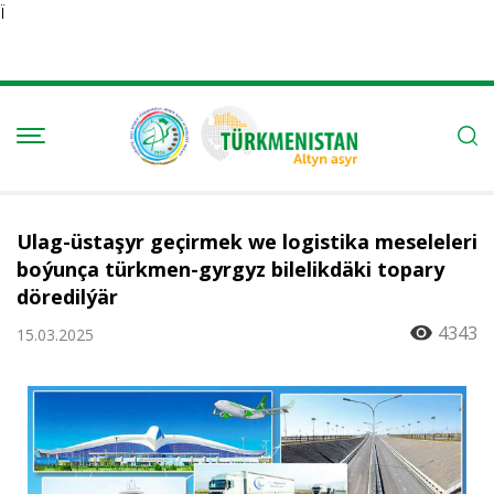
Ï
Ulag-üstaşyr geçirmek we logistika meseleleri
boýunça türkmen-gyrgyz bilelikdäki topary
döredilýär
4343
15.03.2025