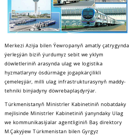
Merkezi Aziýa bilen Ýewropanyň amatly çatrygynda
ýerleşýän biziň ýurdumyz sebit we yklym
döwletleriniň arasynda ulag we logistika
hyzmatlaryny ösdürmäge jogapkärçilikli
çemeleşýär, milli ulag infrastrukturasynyň maddy-
tehniki binýadyny döwrebaplaşdyrýar.
Türkmenistanyň Ministrler Kabinetiniň nobatdaky
mejlisinde Ministrler Kabinetiniň ýanyndaky Ulag
we kommunikasiýalar agentliginiň Baş direktory
M.Çakyýew Türkmenistan bilen Gyrgyz