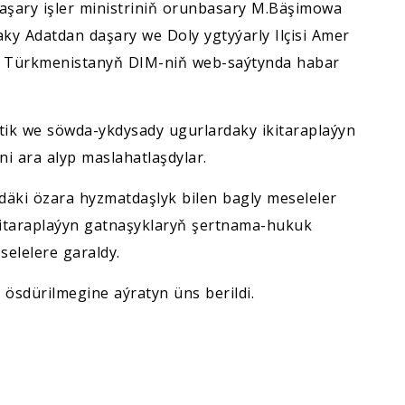
aşary işler ministriniň orunbasary M.Bäşimowa
y Adatdan daşary we Doly ygtyýarly Ilçisi Amer
ada Türkmenistanyň DIM-niň web-saýtynda habar
ik we söwda-ykdysady ugurlardaky ikitaraplaýyn
i ara alyp maslahatlaşdylar.
äki özara hyzmatdaşlyk bilen bagly meseleler
ikitaraplaýyn gatnaşyklaryň şertnama-hukuk
selelere garaldy.
sdürilmegine aýratyn üns berildi.