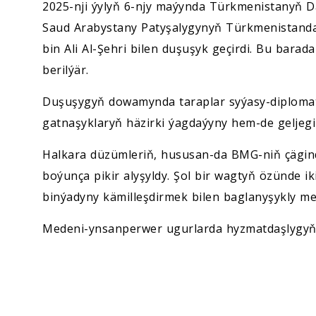
2025-nji ýylyň 6-njy maýynda Türkmenistanyň D
Saud Arabystany Patyşalygynyň Türkmenistandak
bin Ali Al-Şehri bilen duşuşyk geçirdi. Bu bar
berilýär.
Duşuşygyň dowamynda taraplar syýasy-diplomat
gatnaşyklaryň häzirki ýagdaýyny hem-de geljegin
Halkara düzümleriň, hususan-da BMG-niň çägind
boýunça pikir alyşyldy. Şol bir wagtyň özünde 
binýadyny kämilleşdirmek bilen baglanyşykly me
Medeni-ynsanperwer ugurlarda hyzmatdaşlygyň ö