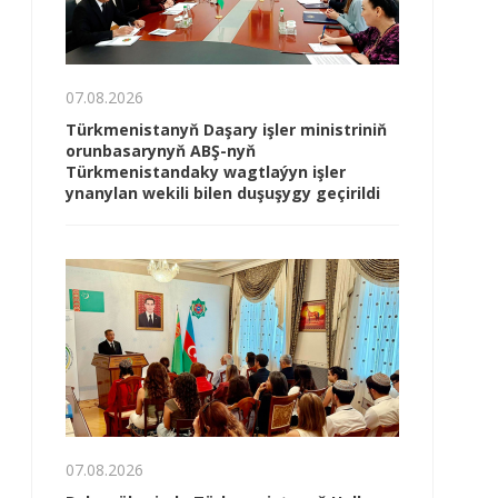
07.08.2026
Türkmenistanyň Daşary işler ministriniň
orunbasarynyň ABŞ-nyň
Türkmenistandaky wagtlaýyn işler
ynanylan wekili bilen duşuşygy geçirildi
07.08.2026