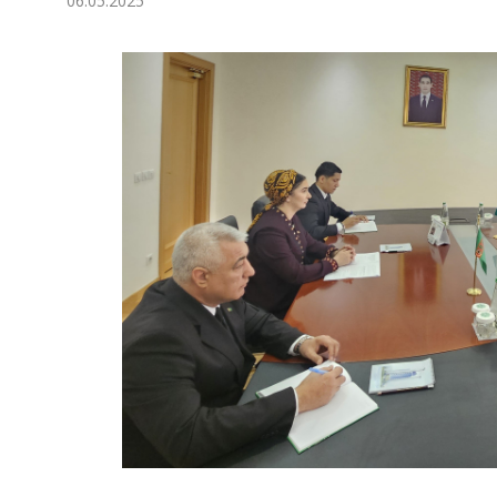
06.05.2025
Ykdysadyýet
Jemgyýet
Medeniýet
Ylym
Sport