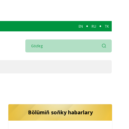
EN
RU
TK
Bölümiň soňky habarlary