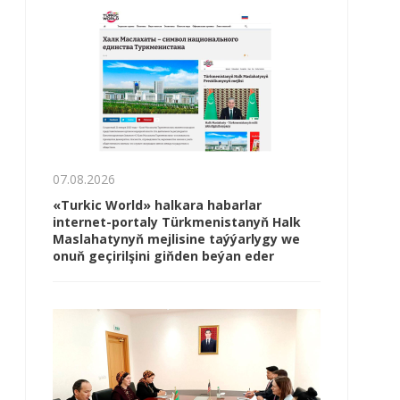
07.08.2026
«Turkic World» halkara habarlar
internet-portaly Türkmenistanyň Halk
Maslahatynyň mejlisine taýýarlygy we
onuň geçirilşini giňden beýan eder