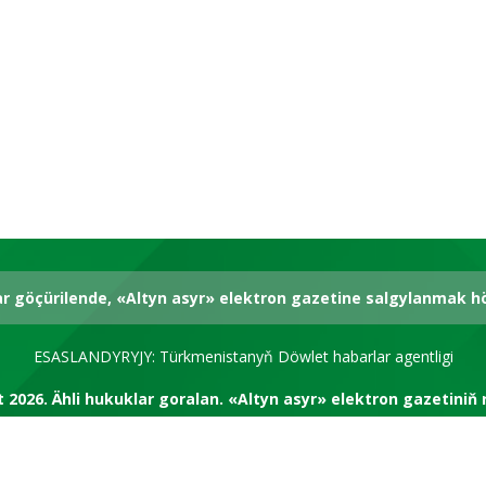
ar göçürilende, «Altyn asyr» elektron gazetine salgylanmak 
ESASLANDYRYJY: Türkmenistanyň Döwlet habarlar agentligi
t 2026.
Ähli hukuklar goralan.
«Altyn asyr» elektron gazetiniň 
RSS kanal