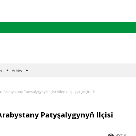
er
Arhiw
Arabystany Patyşalygynyň Ilçisi bilen duşuşyk geçirildi
abystany Patyşalygynyň Ilçisi
4808