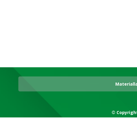
Materiall
© Copyrigh