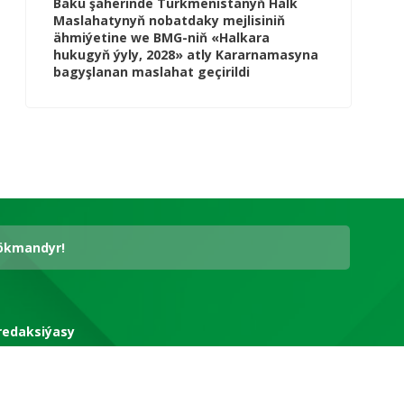
Baku şäherinde Türkmenistanyň Halk
Maslahatynyň nobatdaky mejlisiniň
ähmiýetine we BMG-niň «Halkara
hukugyň ýyly, 2028» atly Kararnamasyna
bagyşlanan maslahat geçirildi
hökmandyr!
redaksiýasy