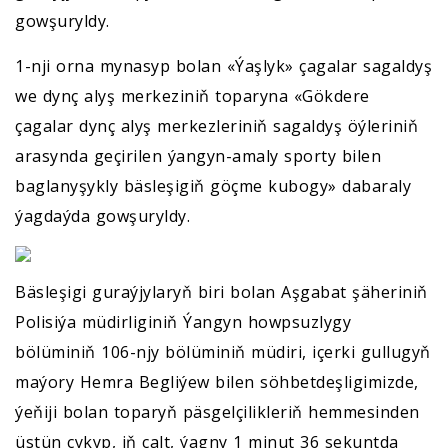
gowşuryldy.
1-nji orna mynasyp bolan «Ýaşlyk» çagalar sagaldyş
we dynç alyş merkeziniň toparyna «Gökdere
çagalar dynç alyş merkezleriniň sagaldyş öýleriniň
arasynda geçirilen ýangyn-amaly sporty bilen
baglanyşykly bäsleşigiň göçme kubogy» dabaraly
ýagdaýda gowşuryldy.
Bäsleşigi guraýjylaryň biri bolan Aşgabat şäheriniň
Polisiýa müdirliginiň Ýangyn howpsuzlygy
bölüminiň 106-njy bölüminiň müdiri, içerki gullugyň
maýory Hemra Begliýew bilen söhbetdeşligimizde,
ýeňiji bolan toparyň päsgelçilikleriň hemmesinden
üstün çykyp, iň çalt, ýagny 1 minut 36 sekuntda