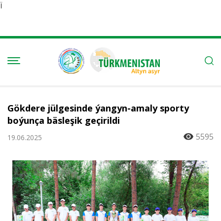
Ï
Gökdere jülgesinde ýangyn-amaly sporty
boýunça bäsleşik geçirildi
5595
19.06.2025