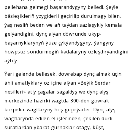
pellehana gelmegi başarandygyny belledi. Şeýle
bäsleşikleriň yzygiderli geçirilip durulmagy bilen,
ýaş nesliň beden we aň taýdan sazlaşykly kemala
gelýändigini, dynç alýan döwründe ukyp-
başarnyklarynyň ýüze çykýandygyny, ýangyny
howpsuz söndürmegiň kadalaryny özleşdirýändigini
aýtdy.
Ýeri gelende bellesek, döwrebap dynç almak üçin
ähli amatlyklary öz içine alýan «Beýik Serdar
nesilleri» atly çagalar sagaldyş we dynç alyş
merkezinde häzirki wagtda 300-den gowrak
körpeler wagtlaryny hoş geçirýärler. Dynç alyş
wagtlarynda edilen el işlerinden, çekilen dürli
suratlardan ybarat gurnaklar otagy, küşt,