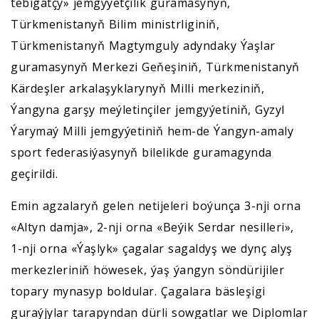
tebigatçy» jemgyýetçilik guramasynyň,
Türkmenistanyň Bilim ministrliginiň,
Türkmenistanyň Magtymguly adyndaky Ýaşlar
guramasynyň Merkezi Geňeşiniň, Türkmenistanyň
Kärdeşler arkalaşyklarynyň Milli merkeziniň,
Ýangyna garşy meýletinçiler jemgyýetiniň, Gyzyl
Ýarymaý Milli jemgyýetiniň hem-de Ýangyn-amaly
sport federasiýasynyň bilelikde guramagynda
geçirildi.
Emin agzalaryň gelen netijeleri boýunça 3-nji orna
«Altyn damja», 2-nji orna «Beýik Serdar nesilleri»,
1-nji orna «Ýaşlyk» çagalar sagaldyş we dynç alyş
merkezleriniň höwesek, ýaş ýangyn söndürijiler
topary mynasyp boldular. Çagalara bäsleşigi
guraýjylar tarapyndan dürli sowgatlar we Diplomlar