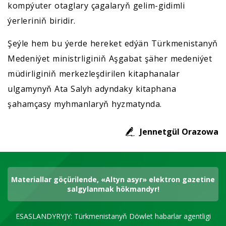
kompýuter otaglary çagalaryň gelim-gidimli
ýerleriniň biridir.
Şeýle hem bu ýerde hereket edýän Türkmenistanyň
Medeniýet ministrliginiň Aşgabat şäher medeniýet
müdirliginiň merkezleşdirilen kitaphanalar
ulgamynyň Ata Salyh adyndaky kitaphana
şahamçasy myhmanlaryň hyzmatynda.
Jennetgül Orazowa
Materiallar göçürilende, «Altyn asyr» elektron gazetine
salgylanmak hökmandyr!
ESASLANDYRYJY: Türkmenistanyň Döwlet habarlar agentligi