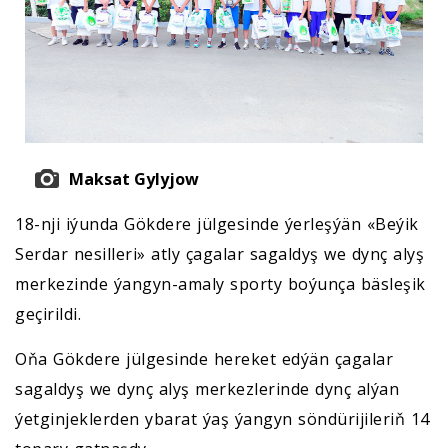
Maksat Gylyjow
18-nji iýunda Gökdere jülgesinde ýerleşýän «Beýik
Serdar nesilleri» atly çagalar sagaldyş we dynç alyş
merkezinde ýangyn-amaly sporty boýunça bäsleşik
geçirildi.
Oňa Gökdere jülgesinde hereket edýän çagalar
sagaldyş we dynç alyş merkezlerinde dynç alýan
ýetginjeklerden ybarat ýaş ýangyn söndürijileriň 14