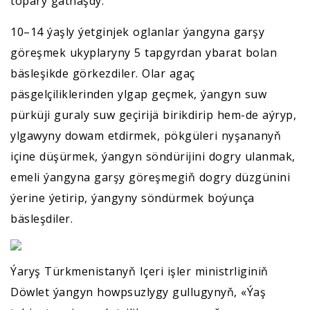
topary gatnaşdy.
10–14 ýaşly ýetginjek oglanlar ýangyna garşy
göreşmek ukyplaryny 5 tapgyrdan ybarat bolan
bäsleşikde görkezdiler. Olar agaç
päsgelçiliklerinden ylgap geçmek, ýangyn suw
pürküji guraly suw geçirijä birikdirip hem-de aýryp,
ylgawyny dowam etdirmek, pökgüleri nyşananyň
içine düşürmek, ýangyn söndürijini dogry ulanmak,
emeli ýangyna garşy göreşmegiň dogry düzgünini
ýerine ýetirip, ýangyny söndürmek boýunça
bäsleşdiler.
Ýaryş Türkmenistanyň Içeri işler ministrliginiň
Döwlet ýangyn howpsuzlygy gullugynyň, «Ýaş