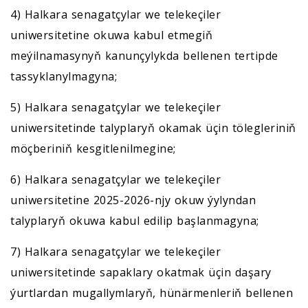
4) Halkara senagatçylar we telekeçiler
uniwersitetine okuwa kabul etmegiň
meýilnamasynyň kanunçylykda bellenen tertipde
tassyklanylmagyna;
5) Halkara senagatçylar we telekeçiler
uniwersitetinde talyplaryň okamak üçin tölegleriniň
möçberiniň kesgitlenilmegine;
6) Halkara senagatçylar we telekeçiler
uniwersitetine 2025-2026-njy okuw ýylyndan
talyplaryň okuwa kabul edilip başlanmagyna;
7) Halkara senagatçylar we telekeçiler
uniwersitetinde sapaklary okatmak üçin daşary
ýurtlardan mugallymlaryň, hünärmenleriň bellenen