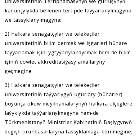
uniwersitetiniň Tertipnamasynyň we gurluşynyň
kanunçylykda bellenen tertipde taýýarlanylmagyna
we tassyklanylmagyna;
2) Halkara senagatçylar we telekeçiler
uniwersitetiniň bilim bermek we işgärleri hünäre
taýýarlamak işini ygtyýarlylandyrmak hem-de bilim
işiniň döwlet akkreditasiýasy amallaryny
geçmegine;
3) Halkara senagatçylar we telekeçiler
uniwersitetiniň taýýarlygyň ugurlary (hünärler)
boýunça okuw meýilnamalarynyň halkara ölçeglere
laýyklykda taýýarlanylmagyna hem-de
Türkmenistanyň Ministrler Kabinetiniň Başlygynyň
degişli orunbasarlaryna tassyklamaga berilmegine;