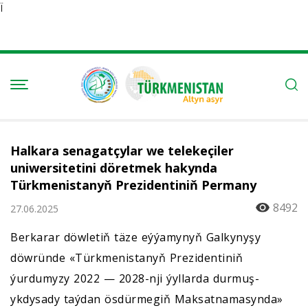
Ï
Halkara senagatçylar we telekeçiler
uniwersitetini döretmek hakynda
Türkmenistanyň Prezidentiniň Permany
8492
27.06.2025
Berkarar döwletiň täze eýýamynyň Galkynyşy
döwründe «Türkmenistanyň Prezidentiniň
ýurdumyzy 2022 — 2028-nji ýyllarda durmuş-
ykdysady taýdan ösdürmegiň Maksatnamasynda»