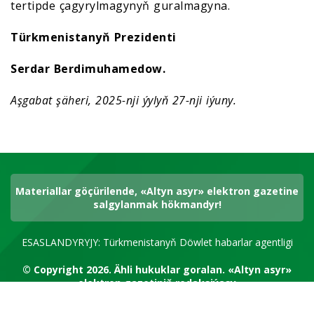
tertipde çagyrylmagynyň guralmagyna.
Türkmenistanyň Prezidenti
Serdar Berdimuhamedow.
Aşgabat şäheri, 2025-nji ýylyň 27-nji iýuny.
Materiallar göçürilende, «Altyn asyr» elektron gazetine
salgylanmak hökmandyr!
ESASLANDYRYJY: Türkmenistanyň Döwlet habarlar agentligi
© Copyright 2026.
Ähli hukuklar goralan.
«Altyn asyr»
elektron gazetiniň redaksiýasy
RSS kanal