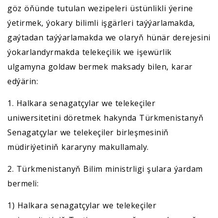
göz öňünde tutulan wezipeleri üstünlikli ýerine
ýetirmek, ýokary bilimli işgärleri taýýarlamakda,
gaýtadan taýýarlamakda we olaryň hünär derejesini
ýokarlandyrmakda telekeçilik we işewürlik
ulgamyna goldaw bermek maksady bilen, karar
edýärin:
1. Halkara senagatçylar we telekeçiler
uniwersitetini döretmek hakynda Türkmenistanyň
Senagatçylar we telekeçiler birleşmesiniň
müdiriýetiniň kararyny makullamaly.
2. Türkmenistanyň Bilim ministrligi şulara ýardam
bermeli:
1) Halkara senagatçylar we telekeçiler