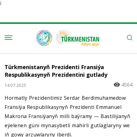
Ï
Türkmenistanyň Prezidenti Fransiýa
Respublikasynyň Prezidentini gutlady
4564
14.07.2025
Hormatly Prezidentimiz Serdar Berdimuhamedow
Fransiýa Respublikasynyň Prezidenti Emmanuel
Makrona Fransiýanyň milli baýramy — Bastiliýanyň
eýelenen güni mynasybetli mähirli gutlaglaryny we
iň gowy arzuwlaryny iberdi.