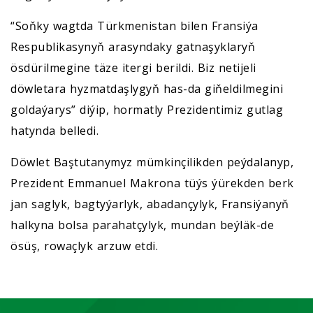
“Soňky wagtda Türkmenistan bilen Fransiýa
Respublikasynyň arasyndaky gatnaşyklaryň
ösdürilmegine täze itergi berildi. Biz netijeli
döwletara hyzmatdaşlygyň has-da giňeldilmegini
goldaýarys” diýip, hormatly Prezidentimiz gutlag
hatynda belledi.
Döwlet Baştutanymyz mümkinçilikden peýdalanyp,
Prezident Emmanuel Makrona tüýs ýürekden berk
jan saglyk, bagtyýarlyk, abadançylyk, Fransiýanyň
halkyna bolsa parahatçylyk, mundan beýläk-de
ösüş, rowaçlyk arzuw etdi.