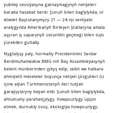
ýubileý sessiýasyna gatnaşmagynyň netijeleri
barada hasabat berdi. Şunuň bilen baglylykda, ol
döwlet Baştutanymyzy 21 — 24-nji sentýabr
aralygynda Amerikanyň Birleşen Ştatlaryna amala
aşyran iş saparynyň üstünlikli geçmegi bilen tüýs
ýürekden gutlady.
Nygtalyşy ýaly, hormatly Prezidentimiz Serdar
Berdimuhamedow BMG-niň Baş Assambleýasynyň
belent münberinden çykyş edip, sebit we halkara
ähmiýetli meseleler boýunça netijeli çözgütleri öz
içine alýan Türkmenistanyň ileri tutýan
garaýyşlaryny beýan etdi. Şunuň bilen baglylykda,
ählumumy parahatçylygy, howpsuzlygy üpjün
etmek, durnukly ösüş, ekologiýa howpsuzlygy,