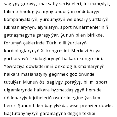
saglygy goraýyş maksatly serişdeleri, lukmançylyk,
bilim tehnologiýalaryny öndürýän öňdebaryjy
kompaniýalaryň, ýurdumyzyň we daşary ýurtlaryň
lukmanlarynyň, alymlaryň, sport hünärmenleriniň
gatnaşmagyna garaşylýar. Şunuň bilen birlikde,
forumyň çäklerinde Türki dilli ýurtlaryň
kardiologlarynyň XI kongresini, Merkezi Aziýa
ýurtlarynyň fiziologlarynyň halkara kongresini,
Ýewraziýa döwletleriniň onkolog lukmanlarynyň
halkara maslahatyny geçirmek göz öňünde
tutulýar. Munuň özi saglygy goraýyş, bilim, sport
ulgamlarynda halkara hyzmatdaşlygyň hem-de
öňdebaryjy tejribeleriň ösdürilmegine ýardam
berer. Şunuň bilen baglylykda, wise-premýer döwlet
Baştutanymyzyň garamagyna degişli teklibi