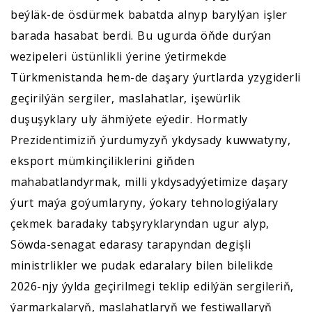
beýläk-de ösdürmek babatda alnyp barylýan işler
barada hasabat berdi. Bu ugurda öňde durýan
wezipeleri üstünlikli ýerine ýetirmekde
Türkmenistanda hem-de daşary ýurtlarda yzygiderli
geçirilýän sergiler, maslahatlar, işewürlik
duşuşyklary uly ähmiýete eýedir. Hormatly
Prezidentimiziň ýurdumyzyň ykdysady kuwwatyny,
eksport mümkinçiliklerini giňden
mahabatlandyrmak, milli ykdysadyýetimize daşary
ýurt maýa goýumlaryny, ýokary tehnologiýalary
çekmek baradaky tabşyryklaryndan ugur alyp,
Söwda-senagat edarasy tarapyndan degişli
ministrlikler we pudak edaralary bilen bilelikde
2026-njy ýylda geçirilmegi teklip edilýän sergileriň,
ýarmarkalaryň, maslahatlaryň we festiwallaryň