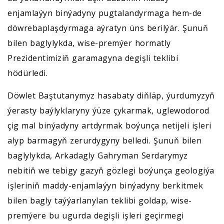
enjamlaýyn binýadyny pugtalandyrmaga hem-de
döwrebaplaşdyrmaga aýratyn üns berilýär. Şunuň
bilen baglylykda, wise-premýer hormatly
Prezidentimiziň garamagyna degişli teklibi
hödürledi.
Döwlet Baştutanymyz hasabaty diňläp, ýurdumyzyň
ýerasty baýlyklaryny ýüze çykarmak, uglewodorod
çig mal binýadyny artdyrmak boýunça netijeli işleri
alyp barmagyň zerurdygyny belledi. Şunuň bilen
baglylykda, Arkadagly Gahryman Serdarymyz
nebitiň we tebigy gazyň gözlegi boýunça geologiýa
işleriniň maddy-enjamlaýyn binýadyny berkitmek
bilen bagly taýýarlanylan teklibi goldap, wise-
premýere bu ugurda degişli işleri geçirmegi