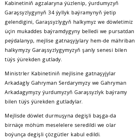
Kabinetiniň agzalaryna ýüzlenip, ýurdumyzyň
Garaşsyzlygynyň 34 ýyllyk baýramynyň ýetip
gelendigini, Garaşsyzlygyň halkymyz we döwletimiz
üçin mukaddes baýramdygyny belledi we pursatdan
peýdalanyp, mejlise gatnaşyjylary hem-de mähriban
halkymyzy Garaşsyzlygymyzyň şanly senesi bilen
tüýs ýürekden gutlady.
Ministrler Kabinetiniň mejlisine gatnaşyjylar
Arkadagly Gahryman Serdarymyzy we Gahryman
Arkadagymyzy ýurdumyzyň Garaşsyzlyk baýramy
bilen tüýs ýürekden gutladylar.
Mejlisde döwlet durmuşyna degişli başga-da
birnäçe möhüm meselelere seredildi we olar
boýunça degişli çözgütler kabul edildi.