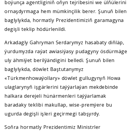
boýunça agentliginiň oňyn tejribesini we ülňülerini
ornaşdyrmaga hem mümkinçilik berer. Şunuň bilen
baglylykda, hormatly Prezidentimiziň garamagyna
degişli teklip hödürlenildi.
Arkadagly Gahryman Serdarymyz hasabaty diňläp,
ýurdumyzda raýat awiasiýasy pudagyny ösdürmäge
uly ähmiýet berilýändigini belledi. Şunuň bilen
baglylykda, döwlet Baştutanymyz
«Türkmenhowaýollary» döwlet gullugynyň Howa
ulaglarynyň işgärlerini taýýarlaýan mekdebinde
halkara derejeli hünärmenleri taýýarlamak
baradaky teklibi makullap, wise-premýere bu
ugurda degişli işleri geçirmegi tabşyrdy.
Soňra hormatly Prezidentimiz Ministrler