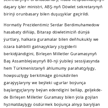
daşary işler ministri, ABŞ-nyň Döwlet sekretarynyň
birinji orunbasary bilen duşuşyklar geçirildi.
Hormatly Prezidentimiz Serdar Berdimuhamedow
hasabaty diňläp, Bitarap döwletimiziň dünýä
ýurtlary, halkara guramalar bilen deňhukukly we
özara bähbitli gatnaşyklary yzygiderli
berkidýändigini, Birleşen Milletler Guramasynyň
Baş Assambleýasynyň 80-nji ýubileý sessiýasynda
hem Türkmenistanyň ählumumy parahatçylygy,
howpsuzlygy berkitmäge gönükdirilen
garaýyşlaryny we beýleki ugurlar boýunça
başlangyçlaryny beýan edendigini belläp, geljekde-
de Birleşen Milletler Guramasy bilen ýola goýlan
hyzmatdaşlygy ösdürmek boýunça alnyp barylýan