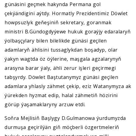
günäsini geçmek hakynda Permana gol
çekýändigini aýtdy. Hormatly Prezidentimiz Döwlet
howpsuzlyk geňeşiniň sekretary, goranmak
ministri B.Gündogdyýewe hukuk goraýjy edaralaryň
ýolbaşçylary bilen bilelikde günäsi geçilen
adamlaryň ählisini tussaglykdan boşadyp, olar
ýakyn wagtda öz öýlerine, maşgala agzalarynyň
arasyna barar ýaly, ähli zerur işleri geçirmegi
tabşyrdy. Döwlet Baştutanymyz günäsi geçilen
adamlara yhlasly zähmet çekip, eziz Watanymyza ak
ýürekden hyzmat edip, halal zähmetiň hözirini
görüp ýaşamaklaryny arzuw etdi.
Soňra Mejlisiň Başlygy D.Gulmanowa ýurdumyzda
durmuşa geçirilýän giň möçberli özgertmeleriň