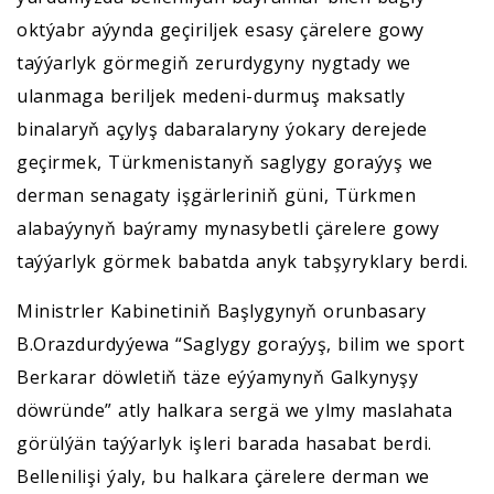
oktýabr aýynda geçiriljek esasy çärelere gowy
taýýarlyk görmegiň zerurdygyny nygtady we
ulanmaga beriljek medeni-durmuş maksatly
binalaryň açylyş dabaralaryny ýokary derejede
geçirmek, Türkmenistanyň saglygy goraýyş we
derman senagaty işgärleriniň güni, Türkmen
alabaýynyň baýramy mynasybetli çärelere gowy
taýýarlyk görmek babatda anyk tabşyryklary berdi.
Ministrler Kabinetiniň Başlygynyň orunbasary
B.Orazdurdyýewa “Saglygy goraýyş, bilim we sport
Berkarar döwletiň täze eýýamynyň Galkynyşy
döwründe” atly halkara sergä we ylmy maslahata
görülýän taýýarlyk işleri barada hasabat berdi.
Bellenilişi ýaly, bu halkara çärelere derman we