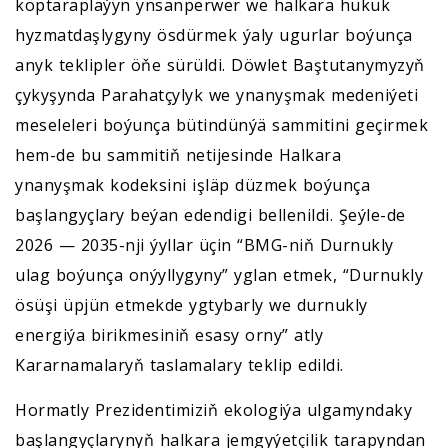
köptaraplaýyn ynsanperwer we halkara hukuk
hyzmatdaşlygyny ösdürmek ýaly ugurlar boýunça
anyk teklipler öňe sürüldi. Döwlet Baştutanymyzyň
çykyşynda Parahatçylyk we ynanyşmak medeniýeti
meseleleri boýunça bütindünýä sammitini geçirmek
hem-de bu sammitiň netijesinde Halkara
ynanyşmak kodeksini işläp düzmek boýunça
başlangyçlary beýan edendigi bellenildi. Şeýle-de
2026 — 2035-nji ýyllar üçin “BMG-niň Durnukly
ulag boýunça onýyllygyny” yglan etmek, “Durnukly
ösüşi üpjün etmekde ygtybarly we durnukly
energiýa birikmesiniň esasy orny” atly
Kararnamalaryň taslamalary teklip edildi.
Hormatly Prezidentimiziň ekologiýa ulgamyndaky
başlangyçlarynyň halkara jemgyýetçilik tarapyndan