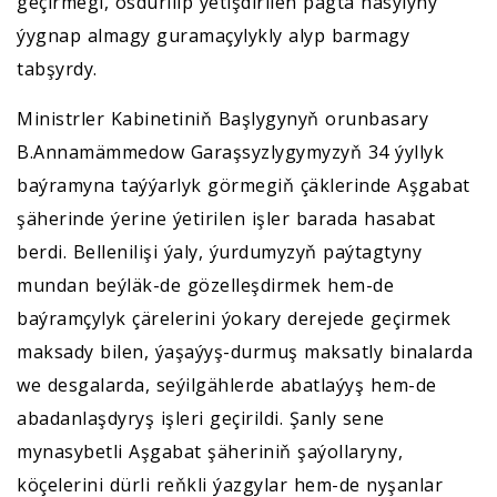
geçirmegi, ösdürilip ýetişdirilen pagta hasylyny
ýygnap almagy guramaçylykly alyp barmagy
tabşyrdy.
Ministrler Kabinetiniň Başlygynyň orunbasary
B.Annamämmedow Garaşsyzlygymyzyň 34 ýyllyk
baýramyna taýýarlyk görmegiň çäklerinde Aşgabat
şäherinde ýerine ýetirilen işler barada hasabat
berdi. Bellenilişi ýaly, ýurdumyzyň paýtagtyny
mundan beýläk-de gözelleşdirmek hem-de
baýramçylyk çärelerini ýokary derejede geçirmek
maksady bilen, ýaşaýyş-durmuş maksatly binalarda
we desgalarda, seýilgählerde abatlaýyş hem-de
abadanlaşdyryş işleri geçirildi. Şanly sene
mynasybetli Aşgabat şäheriniň şaýollaryny,
köçelerini dürli reňkli ýazgylar hem-de nyşanlar