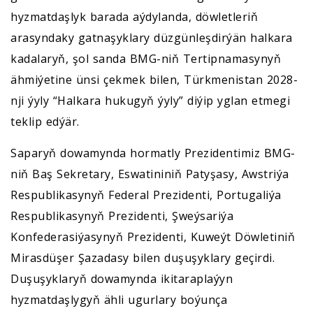
hyzmatdaşlyk barada aýdylanda, döwletleriň
arasyndaky gatnaşyklary düzgünleşdirýän halkara
kadalaryň, şol sanda BMG-niň Tertipnamasynyň
ähmiýetine ünsi çekmek bilen, Türkmenistan 2028-
nji ýyly “Halkara hukugyň ýyly” diýip yglan etmegi
teklip edýär.
Saparyň dowamynda hormatly Prezidentimiz BMG-
niň Baş Sekretary, Eswatininiň Patyşasy, Awstriýa
Respublikasynyň Federal Prezidenti, Portugaliýa
Respublikasynyň Prezidenti, Şweýsariýa
Konfederasiýasynyň Prezidenti, Kuweýt Döwletiniň
Mirasdüşer Şazadasy bilen duşuşyklary geçirdi.
Duşuşyklaryň dowamynda ikitaraplaýyn
hyzmatdaşlygyň ähli ugurlary boýunça