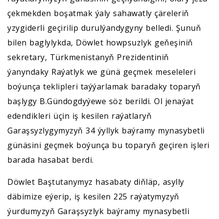
çekmekden boşatmak ýaly sahawatly çäreleriň
yzygiderli geçirilip durulýandygyny belledi. Şunuň
bilen baglylykda, Döwlet howpsuzlyk geňeşiniň
sekretary, Türkmenistanyň Prezidentiniň
ýanyndaky Raýatlyk we günä geçmek meseleleri
boýunça teklipleri taýýarlamak baradaky toparyň
başlygy B.Gündogdyýewe söz berildi. Ol jenaýat
edendikleri üçin iş kesilen raýatlaryň
Garaşsyzlygymyzyň 34 ýyllyk baýramy mynasybetli
günäsini geçmek boýunça bu toparyň geçiren işleri
barada hasabat berdi.
Döwlet Baştutanymyz hasabaty diňläp, asylly
däbimize eýerip, iş kesilen 225 raýatymyzyň
ýurdumyzyň Garaşsyzlyk baýramy mynasybetli