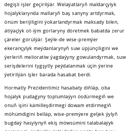
degişli işler geçirilýär. Welaýatlaryň maldarçylyk
hojalyklarynda mallaryň baş sanyny artdyrmak,
önüm berijiligini ýokarlandyrmak maksady bilen,
ätiýaçlyk ot-iým gorlaryny döretmek babatda zerur
çäreler görülýär. Şeýle-de wise-premýer
ekerançylyk meýdanlarynyň suw üpjünçiligini we
ýerleriň melioratiw ýagdaýyny gowulandyrmak, suw
serişdelerini tygşytly peýdalanmak üçin ýerine
ýetirilýän işler barada hasabat berdi.
Hormatly Prezidentimiz hasabaty diňläp, oba
hojalyk pudagyny toplumlaýyn ösdürmegiň we
onuň işini kämilleşdirmegi dowam etdirmegiň
möhümdigini belläp, wise-premýere geljek ýylyň
bugdaý hasylynyň ekiş möwsümini talabalaýyk