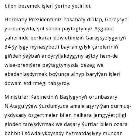
bilen bezemek işleri ýerine ýetirildi.
Hormatly Prezidentimiz hasabaty diňläp, Garaşsyz
ýurdumyzda, şol sanda paýtagtymyz Aşgabat
şäherinde berkarar döwletimiziň Garaşsyzlygynyň
34 ýyllygy mynasybetli baýramçylyk çäreleriniň
giňden ýaýbaňlandyryljakdygyny aýtdy hem-de
wise-premýere paýtagtymyzda bezeg we
abadanlaşdyrmak boýunça alnyp barylýan işleri
dowam etdirmegi tabşyrdy.
Ministrler Kabinetiniň Başlygynyň orunbasary
N.Atagulyýew ýurdumyzda amala aşyrylýan durmuş-
ykdysady özgertmeler bilen halkara jemgyýetçiligi
giňden tanyşdyrmak we daşary ýurtlar bilen özara
bähbitli söwda-ykdysady hyzmatdaşlygy mundan