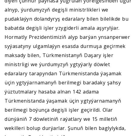
diýen çuňňur paýhasa ýugrulan ýörelgesinden ugur
alnyp, ýurdumyzyň degişli ministrlikleri we
pudaklaýyn dolandyryş edaralary bilen bilelikde bu
babatda degişli işler yzygiderli amala aşyrylýar.
Hormatly Prezidentimiziň alyp barýan ynsanperwer
syýasatyny ulgamlaýyn esasda durmuşa geçirmek
maksady bilen, Türkmenistanyň Daşary işler
ministrligi we ýurdumyzyň ygtyýarly döwlet
edaralary tarapyndan Türkmenistanda ýaşamak
üçin ygtyýarnamanyň berilmegi baradaky şahsy
ýüztutmalary hasaba alnan 142 adama
Türkmenistanda ýaşamak üçin ygtyýarnamanyň
berilmegi boýunça degişli işler geçirildi. Olar
dünýäniň 7 döwletiniň raýatlary we 15 milletiň
wekilleri bolup durýarlar. Şunuň bilen baglylykda,