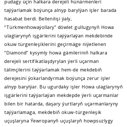
pudagy üçin halkara derejeli hünärmenleri
taýýarlamak boýunça alnyp barylýan işler barada
hasabat berdi. Bellenilişi ýaly,
“Türkmenhowaýollary” döwlet gullugynyň Howa
ulaglarynyň işgärlerini taýýarlaýan mekdebinde
okuw türgenleşiklerini geçirmäge niýetlenen
“Diamond” kysymly howa gämileriniň halkara
derejeli sertifikatlaşdyrylan ýerli uçarman
tälimçilerini taýýarlamak hem-de mekdebiň
derejesini ýokarlandyrmak boýunça zerur işler
alnyp barylýar. Bu ugurdaky işler Howa ulaglarynyň
işgärlerini taýýarlaýan mekdepde ýerli uçarmanlar
bilen bir hatarda, daşary ýurtlaryň uçarmanlaryny
taýýarlamaga, mekdebiň okuw-türgenleşik
uçuşlaryna Ýewropanyň uçuşlaryň howpsuzlygy