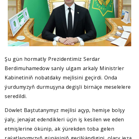
Şu gün hormatly Prezidentimiz Serdar
Berdimuhamedow sanly ulgam arkaly Ministrler
Kabinetiniň nobatdaky mejlisini geçirdi. Onda
ýurdumyzyň durmuşyna degişli birnäçe meselelere
seredildi.
Döwlet Baştutanymyz mejlisi açyp, hemişe bolşy
ýaly, jenaýat edendikleri üçin iş kesilen we eden
etmişlerine ökünip, ak ýürekden toba gelen
raýatlarymyzyň günäsiniň geçilýändigini, olary jeza