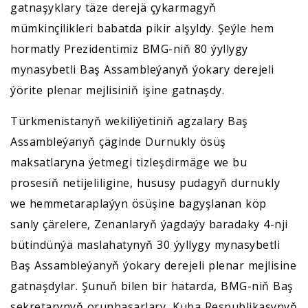
gatnaşyklary täze derejä çykarmagyň
mümkinçilikleri babatda pikir alşyldy. Şeýle hem
hormatly Prezidentimiz BMG-niň 80 ýyllygy
mynasybetli Baş Assambleýanyň ýokary derejeli
ýörite plenar mejlisiniň işine gatnaşdy.
Türkmenistanyň wekiliýetiniň agzalary Baş
Assambleýanyň çäginde Durnukly ösüş
maksatlaryna ýetmegi tizleşdirmäge we bu
prosesiň netijeliligine, hususy pudagyň durnukly
we hemmetaraplaýyn ösüşine bagyşlanan köp
sanly çärelere, Zenanlaryň ýagdaýy baradaky 4-nji
bütindünýä maslahatynyň 30 ýyllygy mynasybetli
Baş Assambleýanyň ýokary derejeli plenar mejlisine
gatnaşdylar. Şunuň bilen bir hatarda, BMG-niň Baş
sekretarynyň orunbasarlary, Kuba Respublikasynyň