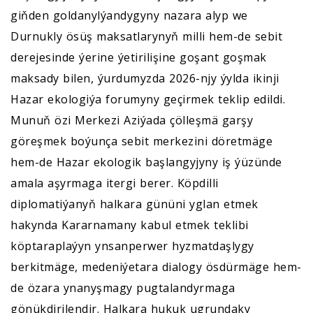
giňden goldanylýandygyny nazara alyp we
Durnukly ösüş maksatlarynyň milli hem-de sebit
derejesinde ýerine ýetirilişine goşant goşmak
maksady bilen, ýurdumyzda 2026-njy ýylda ikinji
Hazar ekologiýa forumyny geçirmek teklip edildi.
Munuň özi Merkezi Aziýada çölleşmä garşy
göreşmek boýunça sebit merkezini döretmäge
hem-de Hazar ekologik başlangyjyny iş ýüzünde
amala aşyrmaga itergi berer. Köpdilli
diplomatiýanyň halkara gününi yglan etmek
hakynda Kararnamany kabul etmek teklibi
köptaraplaýyn ynsanperwer hyzmatdaşlygy
berkitmäge, medeniýetara dialogy ösdürmäge hem-
de özara ynanyşmagy pugtalandyrmaga
gönükdirilendir. Halkara hukuk ugrundaky