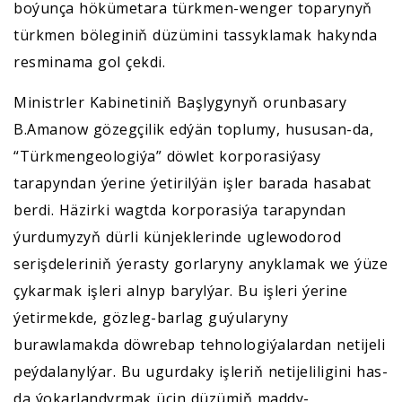
boýunça hökümetara türkmen-wenger toparynyň
türkmen böleginiň düzümini tassyklamak hakynda
resminama gol çekdi.
Ministrler Kabinetiniň Başlygynyň orunbasary
B.Amanow gözegçilik edýän toplumy, hususan-da,
“Türkmengeologiýa” döwlet korporasiýasy
tarapyndan ýerine ýetirilýän işler barada hasabat
berdi. Häzirki wagtda korporasiýa tarapyndan
ýurdumyzyň dürli künjeklerinde uglewodorod
serişdeleriniň ýerasty gorlaryny anyklamak we ýüze
çykarmak işleri alnyp barylýar. Bu işleri ýerine
ýetirmekde, gözleg-barlag guýularyny
burawlamakda döwrebap tehnologiýalardan netijeli
peýdalanylýar. Bu ugurdaky işleriň netijeliligini has-
da ýokarlandyrmak üçin düzümiň maddy-