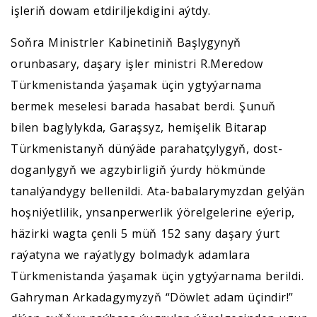
işleriň dowam etdiriljekdigini aýtdy.
Soňra Ministrler Kabinetiniň Başlygynyň
orunbasary, daşary işler ministri R.Meredow
Türkmenistanda ýaşamak üçin ygtyýarnama
bermek meselesi barada hasabat berdi. Şunuň
bilen baglylykda, Garaşsyz, hemişelik Bitarap
Türkmenistanyň dünýäde parahatçylygyň, dost-
doganlygyň we agzybirligiň ýurdy hökmünde
tanalýandygy bellenildi. Ata-babalarymyzdan gelýän
hoşniýetlilik, ynsanperwerlik ýörelgelerine eýerip,
häzirki wagta çenli 5 müň 152 sany daşary ýurt
raýatyna we raýatlygy bolmadyk adamlara
Türkmenistanda ýaşamak üçin ygtyýarnama berildi.
Gahryman Arkadagymyzyň “Döwlet adam üçindir!”