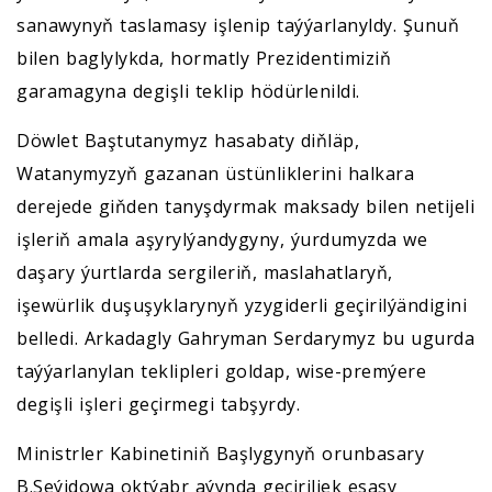
sanawynyň taslamasy işlenip taýýarlanyldy. Şunuň
bilen baglylykda, hormatly Prezidentimiziň
garamagyna degişli teklip hödürlenildi.
Döwlet Baştutanymyz hasabaty diňläp,
Watanymyzyň gazanan üstünliklerini halkara
derejede giňden tanyşdyrmak maksady bilen netijeli
işleriň amala aşyrylýandygyny, ýurdumyzda we
daşary ýurtlarda sergileriň, maslahatlaryň,
işewürlik duşuşyklarynyň yzygiderli geçirilýändigini
belledi. Arkadagly Gahryman Serdarymyz bu ugurda
taýýarlanylan teklipleri goldap, wise-premýere
degişli işleri geçirmegi tabşyrdy.
Ministrler Kabinetiniň Başlygynyň orunbasary
B.Seýidowa oktýabr aýynda geçiriljek esasy