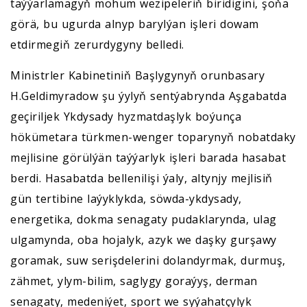
taýýarlamagyň möhüm wezipeleriň biridigini, şoňa
görä, bu ugurda alnyp barylýan işleri dowam
etdirmegiň zerurdygyny belledi.
Ministrler Kabinetiniň Başlygynyň orunbasary
H.Geldimyradow şu ýylyň sentýabrynda Aşgabatda
geçiriljek Ykdysady hyzmatdaşlyk boýunça
hökümetara türkmen-wenger toparynyň nobatdaky
mejlisine görülýän taýýarlyk işleri barada hasabat
berdi. Hasabatda bellenilişi ýaly, altynjy mejlisiň
gün tertibine laýyklykda, söwda-ykdysady,
energetika, dokma senagaty pudaklarynda, ulag
ulgamynda, oba hojalyk, azyk we daşky gurşawy
goramak, suw serişdelerini dolandyrmak, durmuş,
zähmet, ylym-bilim, saglygy goraýyş, derman
senagaty, medeniýet, sport we syýahatçylyk