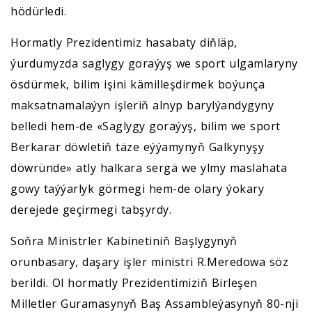
hödürledi.
Hormatly Prezidentimiz hasabaty diňläp,
ýurdumyzda saglygy goraýyş we sport ulgamlaryny
ösdürmek, bilim işini kämilleşdirmek boýunça
maksatnamalaýyn işleriň alnyp barylýandygyny
belledi hem-de «Saglygy goraýyş, bilim we sport
Berkarar döwletiň täze eýýamynyň Galkynyşy
döwründe» atly halkara sergä we ylmy maslahata
gowy taýýarlyk görmegi hem-de olary ýokary
derejede geçirmegi tabşyrdy.
Soňra Ministrler Kabinetiniň Başlygynyň
orunbasary, daşary işler ministri R.Meredowa söz
berildi. Ol hormatly Prezidentimiziň Birleşen
Milletler Guramasynyň Baş Assambleýasynyň 80-nji