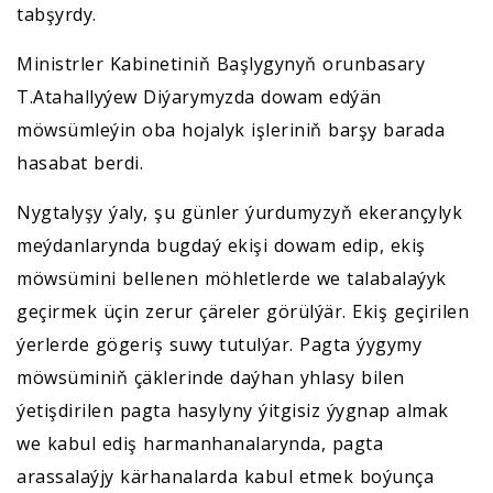
tabşyrdy.
Ministrler Kabinetiniň Başlygynyň orunbasary
T.Atahallyýew Diýarymyzda dowam edýän
möwsümleýin oba hojalyk işleriniň barşy barada
hasabat berdi.
Nygtalyşy ýaly, şu günler ýurdumyzyň ekerançylyk
meýdanlarynda bugdaý ekişi dowam edip, ekiş
möwsümini bellenen möhletlerde we talabalaýyk
geçirmek üçin zerur çäreler görülýär. Ekiş geçirilen
ýerlerde gögeriş suwy tutulýar. Pagta ýygymy
möwsüminiň çäklerinde daýhan yhlasy bilen
ýetişdirilen pagta hasylyny ýitgisiz ýygnap almak
we kabul ediş harmanhanalarynda, pagta
arassalaýjy kärhanalarda kabul etmek boýunça