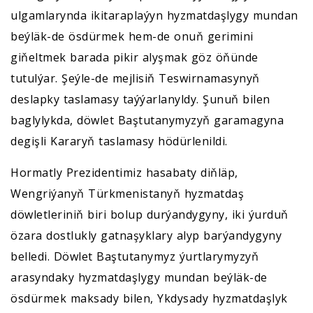
ulgamlarynda ikitaraplaýyn hyzmatdaşlygy mundan
beýläk-de ösdürmek hem-de onuň gerimini
giňeltmek barada pikir alyşmak göz öňünde
tutulýar. Şeýle-de mejlisiň Teswirnamasynyň
deslapky taslamasy taýýarlanyldy. Şunuň bilen
baglylykda, döwlet Baştutanymyzyň garamagyna
degişli Kararyň taslamasy hödürlenildi.
Hormatly Prezidentimiz hasabaty diňläp,
Wengriýanyň Türkmenistanyň hyzmatdaş
döwletleriniň biri bolup durýandygyny, iki ýurduň
özara dostlukly gatnaşyklary alyp barýandygyny
belledi. Döwlet Baştutanymyz ýurtlarymyzyň
arasyndaky hyzmatdaşlygy mundan beýläk-de
ösdürmek maksady bilen, Ykdysady hyzmatdaşlyk