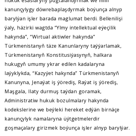
hukuk esaslaryny pugtalandyrmak we milli
kanunçylygy döwrebaplaşdyrmak boýunça alnyp
barylýan işler barada maglumat berdi. Bellenilişi
ýaly, häzirki wagtda “Ylmy intellektual eýeçilik
hakynda”, “Wirtual aktiwler hakynda”
Türkmenistanyň täze Kanunlaryny taýýarlamak,
Türkmenistanyň Konstitusiýasynyň, halkara
hukugyň umumy ykrar edilen kadalaryna
laýyklykda, “Kazyýet hakynda” Türkmenistanyň
Kanunyna, Jenaýat iş ýörediş, Raýat iş ýörediş,
Maşgala, Ilaty durmuş taýdan goramak,
Administratiw hukuk bozulmalary hakynda
kodekslerine we beýleki hereket edýän birnäçe
kanunçylyk namalaryna üýtgetmelerdir
goşmaçalary girizmek boýunça işler alnyp barylýar.