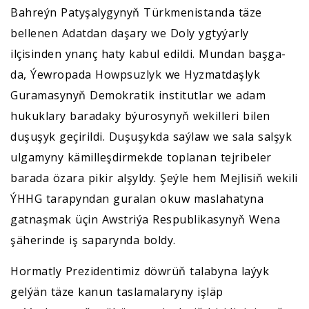
Bahreýn Patyşalygynyň Türkmenistanda täze
bellenen Adatdan daşary we Doly ygtyýarly
ilçisinden ynanç haty kabul edildi. Mundan başga-
da, Ýewropada Howpsuzlyk we Hyzmatdaşlyk
Guramasynyň Demokratik institutlar we adam
hukuklary baradaky býurosynyň wekilleri bilen
duşuşyk geçirildi. Duşuşykda saýlaw we sala salşyk
ulgamyny kämilleşdirmekde toplanan tejribeler
barada özara pikir alşyldy. Şeýle hem Mejlisiň wekili
ÝHHG tarapyndan guralan okuw maslahatyna
gatnaşmak üçin Awstriýa Respublikasynyň Wena
şäherinde iş saparynda boldy.
Hormatly Prezidentimiz döwrüň talabyna laýyk
gelýän täze kanun taslamalaryny işläp