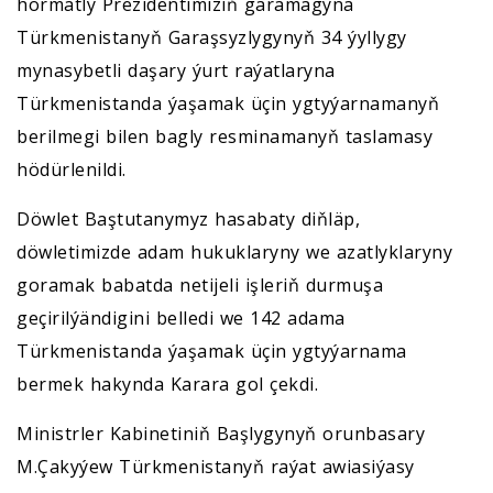
hormatly Prezidentimiziň garamagyna
Türkmenistanyň Garaşsyzlygynyň 34 ýyllygy
mynasybetli daşary ýurt raýatlaryna
Türkmenistanda ýaşamak üçin ygtyýarnamanyň
berilmegi bilen bagly resminamanyň taslamasy
hödürlenildi.
Döwlet Baştutanymyz hasabaty diňläp,
döwletimizde adam hukuklaryny we azatlyklaryny
goramak babatda netijeli işleriň durmuşa
geçirilýändigini belledi we 142 adama
Türkmenistanda ýaşamak üçin ygtyýarnama
bermek hakynda Karara gol çekdi.
Ministrler Kabinetiniň Başlygynyň orunbasary
M.Çakyýew Türkmenistanyň raýat awiasiýasy