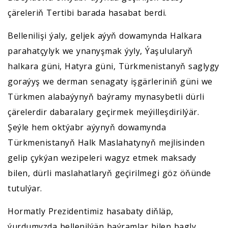
çäreleriň Tertibi barada hasabat berdi.
Bellenilişi ýaly, geljek aýyň dowamynda Halkara
parahatçylyk we ynanyşmak ýyly, Ýaşulularyň
halkara güni, Hatyra güni, Türkmenistanyň saglygy
goraýyş we derman senagaty işgärleriniň güni we
Türkmen alabaýynyň baýramy mynasybetli dürli
çärelerdir dabaralary geçirmek meýilleşdirilýär.
Şeýle hem oktýabr aýynyň dowamynda
Türkmenistanyň Halk Maslahatynyň mejlisinden
gelip çykýan wezipeleri wagyz etmek maksady
bilen, dürli maslahatlaryň geçirilmegi göz öňünde
tutulýar.
Hormatly Prezidentimiz hasabaty diňläp,
ýurdumyzda bellenilýän baýramlar bilen bagly