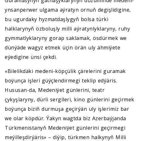
Guramasynyň gatnaşyklarynyň düzüminde medeni-
ynsanperwer ulgama aýratyn ornuň degişlidigine,
bu ugurdaky hyzmatdaşlygyň bolsa türki
halklarynyň özboluşly milli aýratynlyklaryny, ruhy
gymmatlyklaryny gorap saklamak, ösdürmek we
dünýäde wagyz etmek üçin örän uly ähmiýete
eýedigine ünsi çekdi.
«Bilelikdäki medeni-köpçülik çärelerini guramak
boýunça işleri güýçlendirmegi teklip edýäris.
Hususan-da, Medeniýet günlerini, teatr
çykyşlaryny, dürli sergileri, kino günlerini geçirmek
boýunça biziň durmuşa geçirýän uly işlerimiz bar
we olar köpdür. Ýakyn wagtda biz Azerbaýjanda
Türkmenistanyň Medeniýet günlerini geçirmegi
meýilleşdirýäris» – diýip, türkmen halkynyň Milli