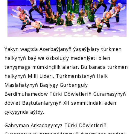
Ýakyn wagtda Azerbaýjanyň ýaşaýjylary türkmen
halkynyň baý we özboluşly medeniýeti bilen
tanyşmaga mümkinçilik alarlar. Bu barada türkmen
halkynyň Milli Lideri, Türkmenistanyň Halk
Maslahatynyň Başlygy Gurbanguly
Berdimuhamedow Türki Döwletleriň Guramasynyň
döwlet Baştutanlarynyň XII sammitindäki eden
çykyşynda aýtdy.
Gahryman Arkadagymyz Türki Döwletleriň