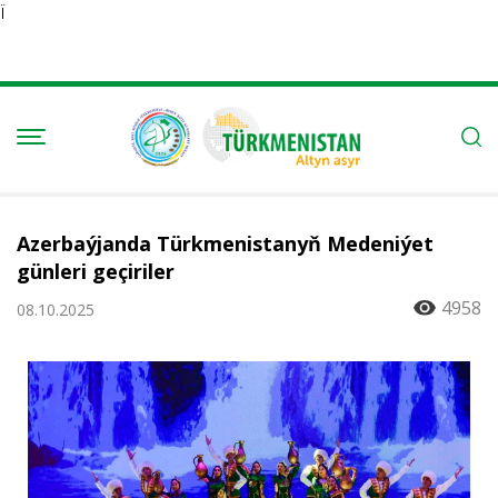
Ï
Azerbaýjanda Türkmenistanyň Medeniýet
günleri geçiriler
4958
08.10.2025