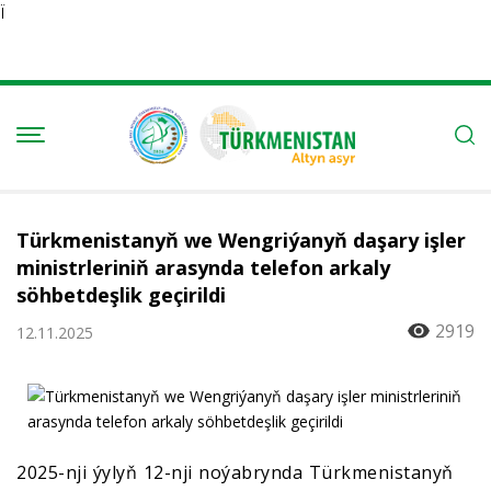
Ï
Türkmenistanyň we Wengriýanyň daşary işler
ministrleriniň arasynda telefon arkaly
söhbetdeşlik geçirildi
2919
12.11.2025
2025-nji ýylyň 12-nji noýabrynda Türkmenistanyň