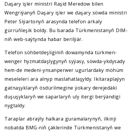
Daşary işler ministri Raşid Meredow bilen
Wengriýanyň Daşary işler we daşary söwda ministri
Peter Siýartonyň arasynda telefon arkaly
gürrüňleşik boldy. Bu barada Türkmenistanyň DIM-
niň web-saýtynda habar berilýär.
Telefon söhbetdeşliginiň dowamynda türkmen-
wenger hyzmatdaşlygynyň syýasy, söwda-ykdysady
hem-de medeni-ynsanperwer ugurlardaky möhüm
meseleleri ara alnyp maslahatlaşyldy. Ikitaraplaýyn
gatnaşyklaryň ösdürilmegine ýokary derejedäki
duşuşyklaryň we saparlaryň uly itergi berýändigi
nygtaldy.
Taraplar abraýly halkara guramalarynyň, ilkinji
nobatda BMG-niň çäklerinde Türkmenistanyň we