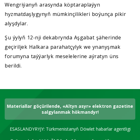
Wengriýanyň arasynda köptaraplaýyn
hyzmatdaşlygynyň mümkinçilikleri boýunça pikir
alyşdylar.
Şu ýylyň 12-nji dekabrynda Aşgabat şäherinde
geçiriljek Halkara parahatçylyk we ynanyşmak
forumyna taýýarlyk meselelerine aýratyn üns
berildi.
Materiallar göçürilende, «Altyn asyr» elektron gazetine
salgylanmak hökmandyr!
ESASLANDYRYJY: Türkmenistanyň Döwlet habarlar agentligi