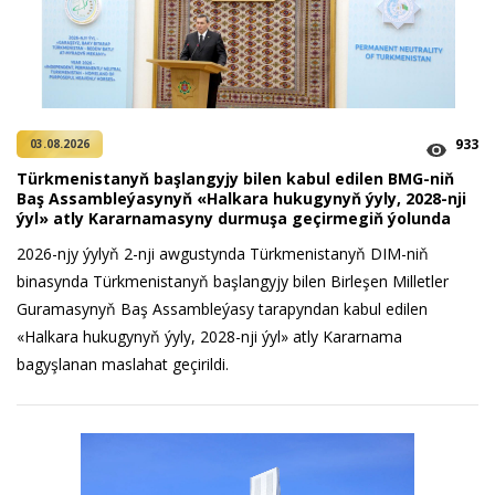
933
03.08.2026
Türkmenistanyň başlangyjy bilen kabul edilen BMG-niň
Baş Assambleýasynyň «Halkara hukugynyň ýyly, 2028-nji
ýyl» atly Kararnamasyny durmuşa geçirmegiň ýolunda
2026-njy ýylyň 2-nji awgustynda Türkmenistanyň DIM-niň
binasynda Türkmenistanyň başlangyjy bilen Birleşen Milletler
Guramasynyň Baş Assambleýasy tarapyndan kabul edilen
«Halkara hukugynyň ýyly, 2028-nji ýyl» atly Kararnama
bagyşlanan maslahat geçirildi.