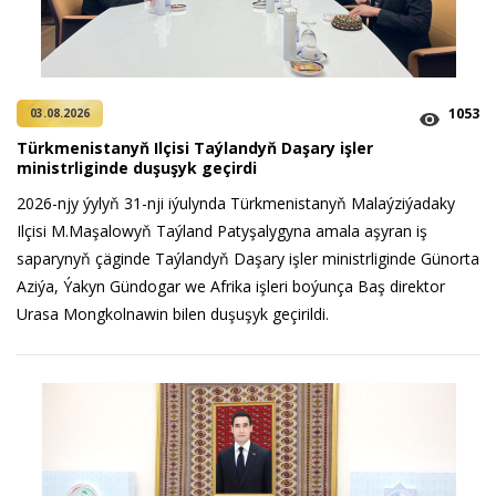
1053
03.08.2026
Türkmenistanyň Ilçisi Taýlandyň Daşary işler
ministrliginde duşuşyk geçirdi
2026-njy ýylyň 31-nji iýulynda Türkmenistanyň Malaýziýadaky
Ilçisi M.Maşalowyň Taýland Patyşalygyna amala aşyran iş
saparynyň çäginde Taýlandyň Daşary işler ministrliginde Günorta
Aziýa, Ýakyn Gündogar we Afrika işleri boýunça Baş direktor
Urasa Mongkolnawin bilen duşuşyk geçirildi.