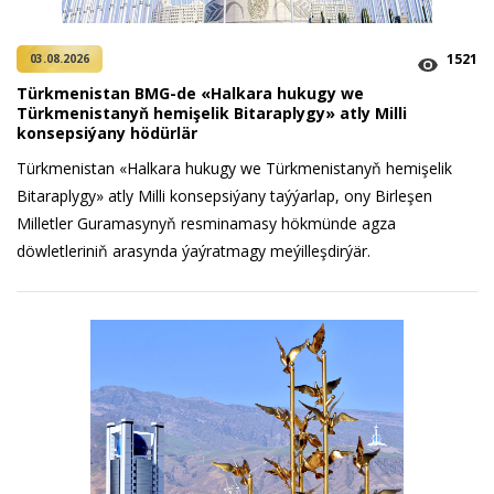
1521
03.08.2026
Türkmenistan BMG-de «Halkara hukugy we
Türkmenistanyň hemişelik Bitaraplygy» atly Milli
konsepsiýany hödürlär
Türkmenistan «Halkara hukugy we Türkmenistanyň hemişelik
Bitaraplygy» atly Milli konsepsiýany taýýarlap, ony Birleşen
Milletler Guramasynyň resminamasy hökmünde agza
döwletleriniň arasynda ýaýratmagy meýilleşdirýär.