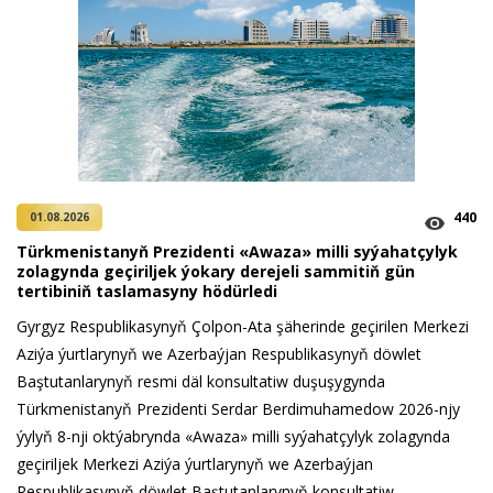
440
01.08.2026
Türkmenistanyň Prezidenti «Awaza» milli syýahatçylyk
zolagynda geçiriljek ýokary derejeli sammitiň gün
tertibiniň taslamasyny hödürledi
Gyrgyz Respublikasynyň Çolpon-Ata şäherinde geçirilen Merkezi
Aziýa ýurtlarynyň we Azerbaýjan Respublikasynyň döwlet
Baştutanlarynyň resmi däl konsultatiw duşuşygynda
Türkmenistanyň Prezidenti Serdar Berdimuhamedow 2026-njy
ýylyň 8-nji oktýabrynda «Awaza» milli syýahatçylyk zolagynda
geçiriljek Merkezi Aziýa ýurtlarynyň we Azerbaýjan
Respublikasynyň döwlet Baştutanlarynyň konsultatiw