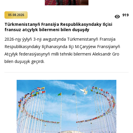
919
05.08.2026
Türkmenistanyň Fransiýa Respublikasyndaky Ilçisi
fransuz atçylyk bilermeni bilen duşuşdy
2026-njy ýylyň 3-nji awgustynda Türkmenistanyň Fransiýa
Respublikasyndaky Ilçihanasynda Ilçi M.Çaryýew Fransiýanyň
Atçylyk federasiýasynyň milli tehniki bilermeni Aleksandr Gro
bilen duşuşyk geçirdi.