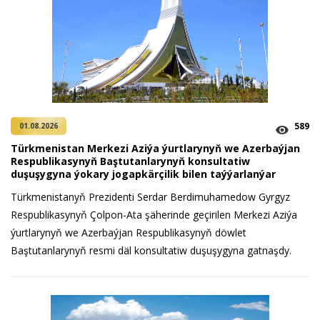
589
01.08.2026
Türkmenistan Merkezi Aziýa ýurtlarynyň we Azerbaýjan
Respublikasynyň Baştutanlarynyň konsultatiw
duşuşygyna ýokary jogapkärçilik bilen taýýarlanýar
Türkmenistanyň Prezidenti Serdar Berdimuhamedow Gyrgyz
Respublikasynyň Çolpon-Ata şäherinde geçirilen Merkezi Aziýa
ýurtlarynyň we Azerbaýjan Respublikasynyň döwlet
Baştutanlarynyň resmi däl konsultatiw duşuşygyna gatnaşdy.