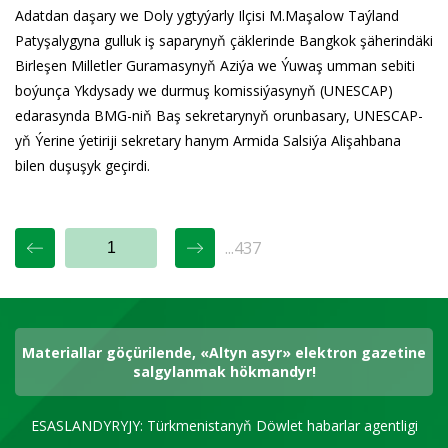
Adatdan daşary we Doly ygtyýarly Ilçisi M.Maşalow Taýland
Patyşalygyna gulluk iş saparynyň çäklerinde Bangkok şäherindäki
Birleşen Milletler Guramasynyň Aziýa we Ýuwaş umman sebiti
boýunça Ykdysady we durmuş komissiýasynyň (UNESCAP)
edarasynda BMG-niň Baş sekretarynyň orunbasary, UNESCAP-
yň Ýerine ýetiriji sekretary hanym Armida Salsiýa Alişahbana
bilen duşuşyk geçirdi.
...437
Materiallar göçürilende, «Altyn asyr» elektron gazetine
salgylanmak hökmandyr!
ESASLANDYRYJY: Türkmenistanyň Döwlet habarlar agentligi