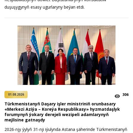
duşuşygynyň esasy ugurlaryny beýan etdi.
306
01.08.2026
Türkmenistanyň Daşary işler ministriniň orunbasary
«Merkezi Aziýa – Koreýa Respublikasy» hyzmatdaşlyk
forumynyň ýokary derejeli wezipeli adamlarynyň
mejlisine gatnaşdy
2026-njy ýylyň 31-nji iýulynda Astana şäherinde Türkmenistanyň