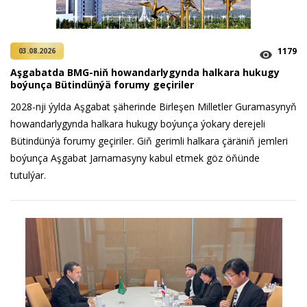
1179
03.08.2026
Aşgabatda BMG-niň howandarlygynda halkara hukugy
boýunça Bütindünýä forumy geçiriler
2028-nji ýylda Aşgabat şäherinde Birleşen Milletler Guramasynyň
howandarlygynda halkara hukugy boýunça ýokary derejeli
Bütindünýä forumy geçiriler. Giň gerimli halkara çäräniň jemleri
boýunça Aşgabat Jarnamasyny kabul etmek göz öňünde
tutulýar.