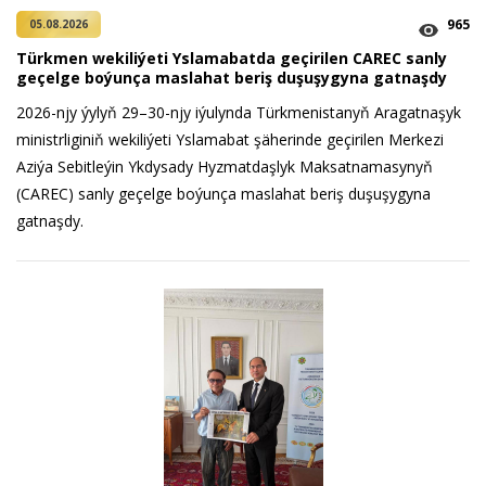
965
05.08.2026
Türkmen wekiliýeti Yslamabatda geçirilen CAREC sanly
geçelge boýunça maslahat beriş duşuşygyna gatnaşdy
2026-njy ýylyň 29–30-njy iýulynda Türkmenistanyň Aragatnaşyk
ministrliginiň wekiliýeti Yslamabat şäherinde geçirilen Merkezi
Aziýa Sebitleýin Ykdysady Hyzmatdaşlyk Maksatnamasynyň
(CAREC) sanly geçelge boýunça maslahat beriş duşuşygyna
gatnaşdy.