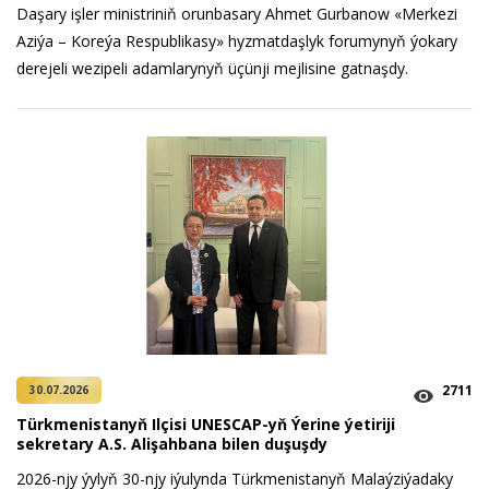
Daşary işler ministriniň orunbasary Ahmet Gurbanow «Merkezi
Aziýa – Koreýa Respublikasy» hyzmatdaşlyk forumynyň ýokary
derejeli wezipeli adamlarynyň üçünji mejlisine gatnaşdy.
2711
30.07.2026
Türkmenistanyň Ilçisi UNESCAP-yň Ýerine ýetiriji
sekretary A.S. Alişahbana bilen duşuşdy
2026-njy ýylyň 30-njy iýulynda Türkmenistanyň Malaýziýadaky