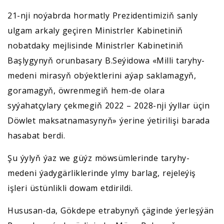
21-nji noýabrda hormatly Prezidentimiziň sanly
ulgam arkaly geçiren Ministrler Kabinetiniň
nobatdaky mejlisinde Ministrler Kabinetiniň
Başlygynyň orunbasary B.Seýidowa «Milli taryhy-
medeni mirasyň obýektlerini aýap saklamagyň,
goramagyň, öwrenmegiň hem-de olara
syýahatçylary çekmegiň 2022 – 2028-nji ýyllar üçin
Döwlet maksatnamasynyň» ýerine ýetirilişi barada
hasabat berdi.
Şu ýylyň ýaz we güýz möwsümlerinde taryhy-
medeni ýadygärliklerinde ylmy barlag, rejeleýiş
işleri üstünlikli dowam etdirildi.
Hususan-da, Gökdepe etrabynyň çäginde ýerleşýän