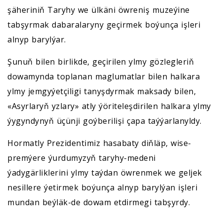
şäheriniň Taryhy we ülkäni öwreniş muzeýine
tabşyrmak dabaralaryny geçirmek boýunça işleri
alnyp barylýar.
Şunuň bilen birlikde, geçirilen ylmy gözlegleriň
dowamynda toplanan maglumatlar bilen halkara
ylmy jemgyýetçiligi tanyşdyrmak maksady bilen,
«Asyrlaryň yzlary» atly ýöriteleşdirilen halkara ylmy
ýygyndynyň üçünji goýberilişi çapa taýýarlanyldy.
Hormatly Prezidentimiz hasabaty diňläp, wise-
premýere ýurdumyzyň taryhy-medeni
ýadygärliklerini ylmy taýdan öwrenmek we geljek
nesillere ýetirmek boýunça alnyp barylýan işleri
mundan beýläk-de dowam etdirmegi tabşyrdy.