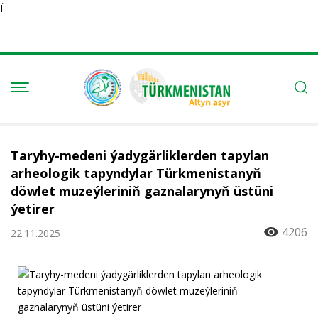
Ï
Taryhy-medeni ýadygärliklerden tapylan
arheologik tapyndylar Türkmenistanyň
döwlet muzeýleriniň gaznalarynyň üstüni
ýetirer
4206
22.11.2025