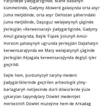
Paryzdepe ýadygärliginde, Mäne Babanyň
kümmetinde, Gadymy Abiwerd galasynda orta asyr
Juma metjidinde, orta asyr Dehistan şäherindäki
Juma metjidinde, Daşoguz welaýatynyň çäginde
ýerleşýän «Kerwensaraý» ýadygärliginde, Gadymy
Amul galasynda, Beýik Ýüpek ýolunyň Amul-
Horezm şahasynyň ugrunda ýerleşýän Daýahatyn
kerwensaraýynda we Mary welaýatynyň çäginde
ýerleşýän Akjagala kerwensaraýynda degişli işler
geçirildi.
Seýle hem, ýurdumyzyň taryhy-medeni
ýadygärliklerinde geçirilen arheologik ylmy-
barlaglaryň netijesinde dürli döwürlerde ýüze
çykarylan tapyndylary Döwlet medeniýet
merkeziniň Döwlet muzeýine hem-de Arkadag