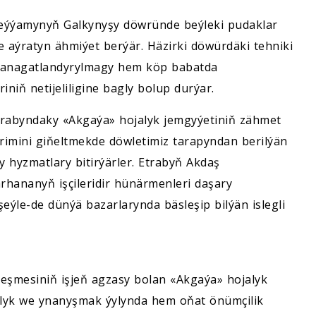
 eýýamynyň Galkynyşy döwründe beýleki pudaklar
e aýratyn ähmiýet berýär. Häzirki döwürdäki tehniki
p kanagatlandyrylmagy hem köp babatda
iniň netijeliligine bagly bolup durýar.
rabyndaky «Akgaýa» hojalyk jemgyýetiniň zähmet
rimini giňeltmekde döwletimiz tarapyndan berilýän
ly hyzmatlary bitirýärler. Etrabyň Akdaş
rhananyň işçileridir hünärmenleri daşary
eýle-de dünýä bazarlarynda bäsleşip bilýän islegli
leşmesiniň işjeň agzasy bolan «Akgaýa» hojalyk
çylyk we ynanyşmak ýylynda hem oňat önümçilik