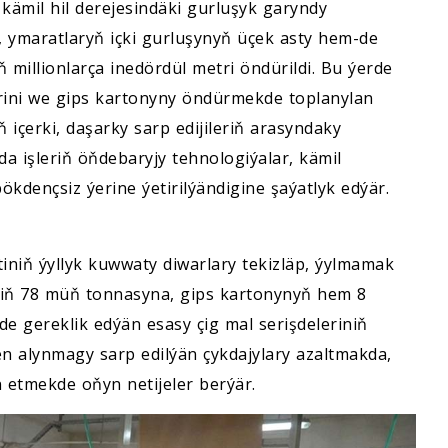
 kämil hil derejesindäki gurluşyk garyndy
ň, ymaratlaryň içki gurluşynyň üçek asty hem-de
 millionlarça inedördül metri öndürildi. Bu ýerde
lerini we gips kartonyny öndürmekde toplanylan
ň içerki, daşarky sarp edijileriň arasyndaky
 işleriň öňdebaryjy tehnologiýalar, kämil
ökdençsiz ýerine ýetirilýändigine şaýatlyk edýär.
iniň ýyllyk kuwwaty diwarlary tekizläp, ýylmamak
eriň 78 müň tonnasyna, gips kartonynyň hem 8
de gereklik edýän esasy çig mal serişdeleriniň
n alynmagy sarp edilýän çykdajylary azaltmakda,
n etmekde oňyn netijeler berýär.