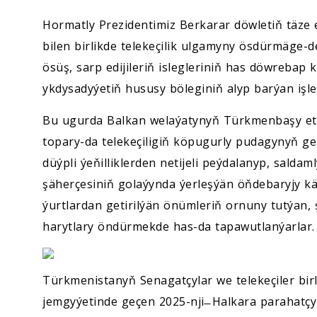
Hormatly Prezidentimiz Berkarar döwletiň täze
bilen birlikde telekeçilik ulgamyny ösdürmäge-d
ösüş, sarp edijileriň islegleriniň has döwreba
ykdysadyýetiň hususy böleginiň alyp barýan işler
Bu ugurda Balkan welaýatynyň Türkmenbaşy et
topary-da telekeçiligiň köpugurly pudagynyň ge
düýpli ýeňilliklerden netijeli peýdalanyp, saldam
şäherçesiniň golaýynda ýerleşýän öňdebaryjy kä
ýurtlardan getirilýän önümleriň ornuny tutýan, ş
harytlary öndürmekde has-da tapawutlanýarlar.
Türkmenistanyň Senagatçylar we telekeçiler bir
jemgyýetinde geçen 2025-nji ̶ Halkara parahat