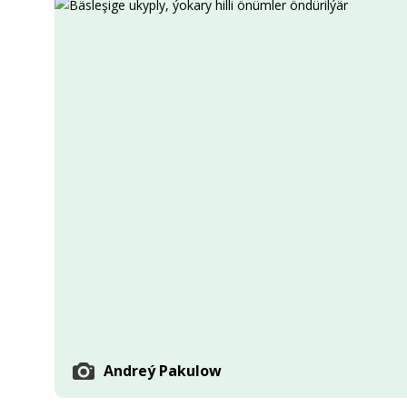
Ykdysadyýet
Jemgyýet
Medeniýet
Ylym
Sport
Andreý Pakulow