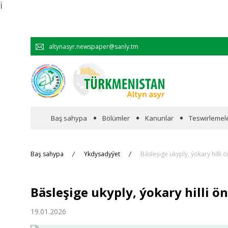
Ï
altynasyr.newspaper@sanly.tm
Baş sahypa
Bölümler
Kanunlar
Teswirlemel
Wakalaryň jümmişinde
Baş sahypa
Ykdysadyýet
Bäsleşige ukyply, ýokary hilli
Resmi
Bäsleşige ukyply, ýokary hilli ö
Hyzmatdaşlyk
19.01.2026