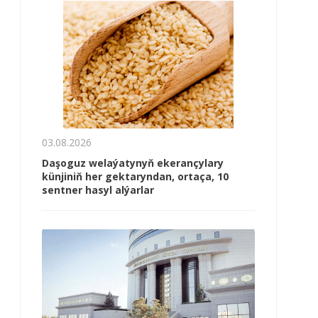
03.08.2026
Daşoguz welaýatynyň ekerançylary
künjiniň her gektaryndan, ortaça, 10
sentner hasyl alýarlar