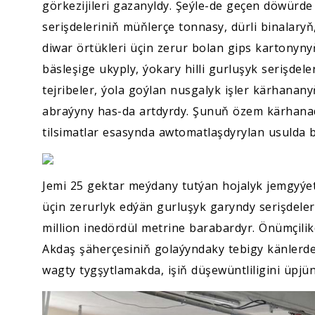
görkezijileri gazanyldy. Şeýle-de geçen döwürde
serişdeleriniň müňlerçe tonnasy, dürli binalary
diwar örtükleri üçin zerur bolan gips kartonynyň
bäsleşige ukyply, ýokary hilli gurluşyk serişde
tejribeler, ýola goýlan nusgalyk işler kärhanany
abraýyny has-da artdyrdy. Şunuň özem kärhanada
tilsimatlar esasynda awtomatlaşdyrylan usulda b
Jemi 25 gektar meýdany tutýan hojalyk jemgyýet
üçin zerurlyk edýän gurluşyk garyndy serişdel
million inedördül metrine barabardyr. Önümçilik
Akdaş şäherçesiniň golaýyndaky tebigy känlerde
wagty tygşytlamakda, işiň düşewüntliligini üpjü