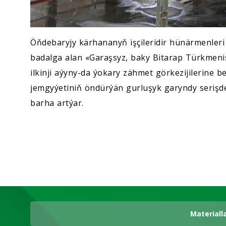
Öňdebaryjy kärhananyň işçileridir hünärmenleri
badalga alan «Garaşsyz, baky Bitarap Türkmeni
ilkinji aýyny-da ýokary zähmet görkezijilerine b
jemgyýetiniň öndürýän gurluşyk garyndy serişdele
barha artýar.
Materiall