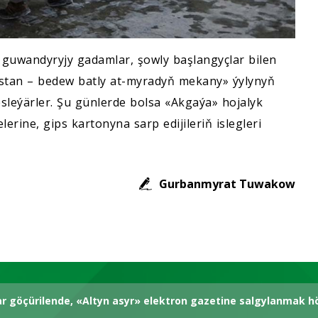
 guwandyryjy gadamlar, şowly başlangyçlar bilen
stan – bedew batly at-myradyň mekany» ýylynyň
esleýärler. Şu günlerde bolsa «Akgaýa» hojalyk
rine, gips kartonyna sarp edijileriň islegleri
Gurbanmyrat Tuwakow
ar göçürilende, «Altyn asyr» elektron gazetine salgylanmak 