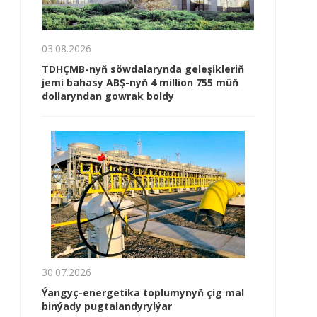
03.08.2026
TDHÇMB-nyň söwdalarynda geleşikleriň
jemi bahasy ABŞ-nyň 4 million 755 müň
dollaryndan gowrak boldy
30.07.2026
Ýangyç-energetika toplumynyň çig mal
binýady pugtalandyrylýar