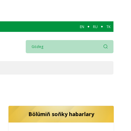
EN
RU
TK
Bölümiň soňky habarlary