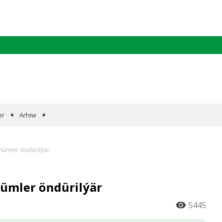
er
Arhiw
 önümler öndürilýär
nümler öndürilýär
5445