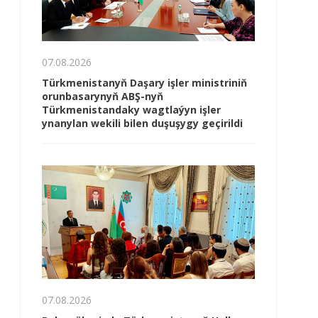
07.08.2026
Türkmenistanyň Daşary işler ministriniň
orunbasarynyň ABŞ-nyň
Türkmenistandaky wagtlaýyn işler
ynanylan wekili bilen duşuşygy geçirildi
07.08.2026