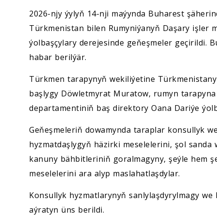
2026-njy ýylyň 14-nji maýynda Buharest şäherin
Türkmenistan bilen Rumyniýanyň Daşary işler mi
ýolbaşçylary derejesinde geňeşmeler geçirildi
habar berilýär.
Türkmen tarapynyň wekiliýetine Türkmenistany
başlygy Döwletmyrat Muratow, rumyn tarapyna 
departamentiniň baş direktory Oana Dariýe ýolba
Geňeşmeleriň dowamynda taraplar konsullyk we 
hyzmatdaşlygyň häzirki meselelerini, şol sanda
kanuny bähbitleriniň goralmagyny, şeýle hem 
meselelerini ara alyp maslahatlaşdylar.
Konsullyk hyzmatlarynyň sanlylaşdyrylmagy we k
aýratyn üns berildi.