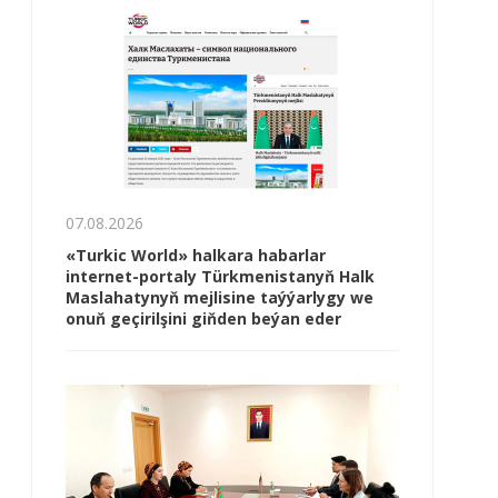
07.08.2026
«Turkic World» halkara habarlar
internet-portaly Türkmenistanyň Halk
Maslahatynyň mejlisine taýýarlygy we
onuň geçirilşini giňden beýan eder