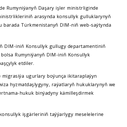
de Rumyniýanyň Daşary işler ministrliginde
nistrlikleriniň arasynda konsullyk gulluklarynyň
. Bu barada Türkmenistanyň DIM-niň web-saýtynda
ň DIM-iniň Konsullyk gullugy departamentiniň
bolsa Rumyniýanyň DIM-iniň Konsullyk
şçylyk etdiler.
migrasiýa ugurlary boýunça ikitaraplaýyn
 wiza hyzmatdaşlygyny, raýatlaryň hukuklarynyň we
şertnama-hukuk binýadyny kämilleşdirmek
onsullyk işgärleriniň taýýarlygy meselelerine