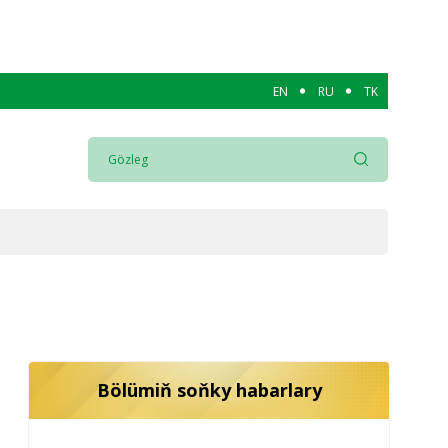
EN
RU
TK
Bölümiň soňky habarlary