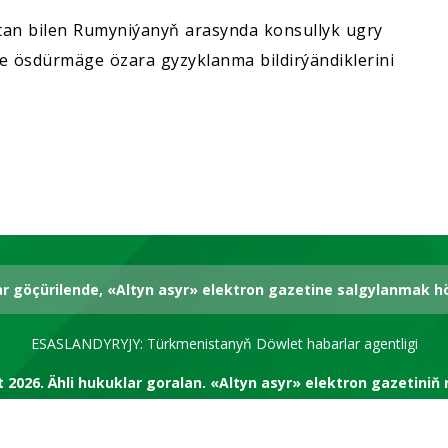
tan bilen Rumyniýanyň arasynda konsullyk ugry
 ösdürmäge özara gyzyklanma bildirýändiklerini
ar göçürilende, «Altyn asyr» elektron gazetine salgylanmak 
ESASLANDYRYJY: Türkmenistanyň Döwlet habarlar agentligi
t 2026.
Ähli hukuklar goralan.
«Altyn asyr» elektron gazetiniň 
RSS kanal