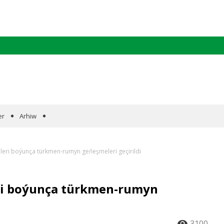
er
Arhiw
leri boýunça türkmen-rumyn geňeşmeleri geçirildi
ri boýunça türkmen-rumyn
3100