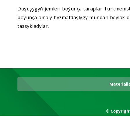
Duşuşygyň jemleri boýunça taraplar Türkmenis
boýunça amaly hyzmatdaşlygy mundan beýläk-de
tassykladylar.
Materiall
© Copyrigh