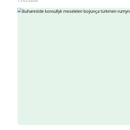
15.05.2026
Ykdysadyýet
Jemgyýet
Medeniýet
Ylym
Sport