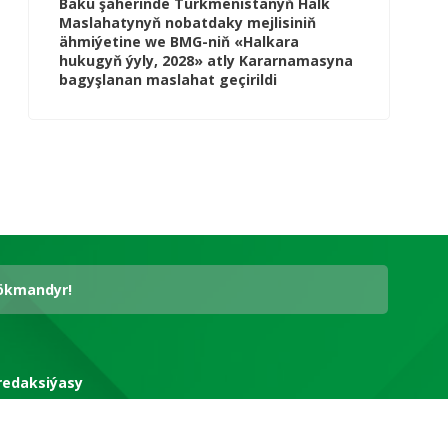
Baku şäherinde Türkmenistanyň Halk
Maslahatynyň nobatdaky mejlisiniň
ähmiýetine we BMG-niň «Halkara
hukugyň ýyly, 2028» atly Kararnamasyna
bagyşlanan maslahat geçirildi
hökmandyr!
redaksiýasy