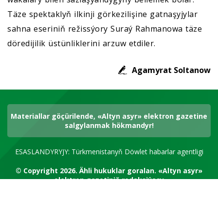
Täze spektaklyň ilkinji görkezilişine gatnaşyjylar
sahna eseriniň režissýory Suraý Rahmanowa täze
döredijilik üstünliklerini arzuw etdiler.
Agamyrat Soltanow
Materiallar göçürilende, «Altyn asyr» elektron gazetine
salgylanmak hökmandyr!
ESASLANDYRYJY: Türkmenistanyň Döwlet habarlar agentligi
© Copyright 2026.
Ähli hukuklar goralan.
«Altyn asyr»
elektron gazetiniň redaksiýasy
RSS kanal