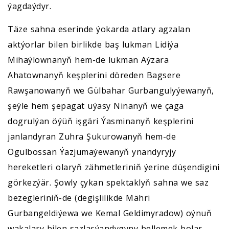
ýagdaýdyr.
Täze sahna eserinde ýokarda atlary agzalan
aktýorlar bilen birlikde baş lukman Lidiýa
Mihaýlownanyň hem-de lukman Aýzara
Ahatownanyň keşplerini döreden Bagsere
Rawşanowanyň we Gülbahar Gurbangulyýewanyň,
şeýle hem şepagat uýasy Ninanyň we çaga
dogrulýan öýüň işgäri Ýasminanyň keşplerini
janlandyran Zuhra Şukurowanyň hem-de
Ogulbossan Ýazjumaýewanyň ynandyryjy
hereketleri olaryň zähmetleriniň ýerine düşendigini
görkezýär. Şowly çykan spektaklyň sahna we saz
bezegleriniň-de (degişlilikde Mähri
Gurbangeldiýewa we Kemal Geldimyradow) oýnuň
wakalary bilen sazlaşýandygyny bellemek bolar.