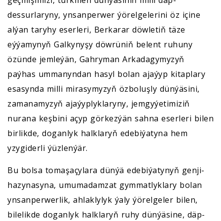
geçmişimizi, türkmen dünýäsiniň milli däp-
dessurlaryny, ynsanperwer ýörelgelerini öz içine
alýan taryhy eserleri, Berkarar döwletiň täze
eýýamynyň Galkynyşy döwrüniň belent ruhuny
özünde jemleýän, Gahryman Arkadagymyzyň
paýhas ummanyndan hasyl bolan ajaýyp kitaplary
esasynda milli mirasymyzyň özboluşly dünýäsini,
zamanamyzyň ajaýyplyklaryny, jemgyýetimiziň
nurana keşbini açyp görkezýän sahna eserleri bilen
birlikde, doganlyk halklaryň edebiýatyna hem
yzygiderli ýüzlenýär.
Bu bolsa tomaşaçylara dünýä edebiýatynyň genji-
hazynasyna, umumadamzat gymmatlyklary bolan
ynsanperwerlik, ahlaklylyk ýaly ýörelgeler bilen,
bilelikde doganlyk halklaryň ruhy dünýäsine, däp-