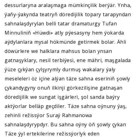
dessurlaryna aralaşmaga mümkinçilik berýär. Ynha,
ýaňy-ýakynda teatryň döredijilik topary tarapyndan
sahnalaşdyrylan belli tatar dramaturgy Tufan
Minnuliniň «Hüwdi» atly pýesasyny hem ýokarda
aýdylanlara mysal hökmünde getirmek bolar. Ähli
döwürlere we halklara mahsus bolan ynsan
gatnaşyklary, nesil terbiýesi, ene mähri, maşgalada
ýüze çykýan çylşyrymly durmuş wakalary ýaly
meseleleri öz içine alýan täze sahna eseriniň şowly
çykandygyny onuň ilkinji görkezilişine gatnaşan
döredijilik we sungat işgärleri, şol sanda baýry
aktýorlar belläp geçdiler. Täze sahna oýnuny ýaş,
zehinli režissýor Suraý Rahmanowa
sahnalaşdyrypdyr. Bu sahna oýny öň şowly çykan
Täze ýyl ertekilerine režissýorlyk eden