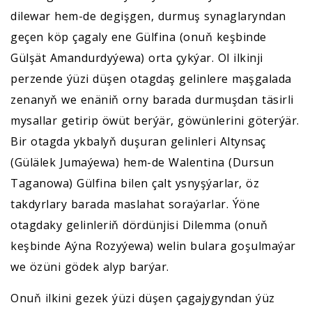
dilewar hem-de degişgen, durmuş synaglaryndan
geçen köp çagaly ene Gülfina (onuň keşbinde
Gülşät Amandurdyýewa) orta çykýar. Ol ilkinji
perzende ýüzi düşen otagdaş gelinlere maşgalada
zenanyň we enäniň orny barada durmuşdan täsirli
mysallar getirip öwüt berýär, göwünlerini göterýär.
Bir otagda ykbalyň duşuran gelinleri Altynsaç
(Gülälek Jumaýewa) hem-de Walentina (Dursun
Taganowa) Gülfina bilen çalt ysnyşýarlar, öz
takdyrlary barada maslahat soraýarlar. Ýöne
otagdaky gelinleriň dördünjisi Dilemma (onuň
keşbinde Aýna Rozyýewa) welin bulara goşulmaýar
we özüni gödek alyp barýar.
Onuň ilkini gezek ýüzi düşen çagajygyndan ýüz