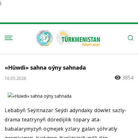
Ï
«Hüwdi» sahna oýny sahnada
3854
16.05.2026
Lebabyň Seýitnazar Seýdi adyndaky döwlet sazly-
drama teatrynyň döredijilik topary ata-
babalarymyzyň öçmejek yzlary galan şöhratly