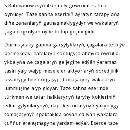
S.Rahmanowanyň ilkinji uly göwrümli sahna
oýnudyr. Täze sahna eseriniň aýratyn tarapy oňa
diňe zenanlaryň gatnaşmaklygydyr we wakalaryň
çaga dogrulýan öýde bolup geçmegidir.
Durmuşdaky gapma-garşylyklaryň, çagalara terbiýe
bermekdäki hatalaryň soňlugyça ahmyra öwrülip,
ykbalyňa we çagalaryň geljegine edýän ýaramaz
täsiri ýaly wajyp meseleler aktýorlaryň döredijilik
ussatlygy bilen utgaşyp, tomaşaçyny wakalaryň
jümmüşine alyp gidýär. Täze sahna eserinde
türkmen we tatar halklarynyň taryhy kökleriniň,
edim-gylymlarynyň, däp-dessurlarynyň ýakynlygy
tomaşaçynyň spektaklda beýan edilýän wakalara
çuňňur aralaşmagyna ýardam edýär. Eserde täze