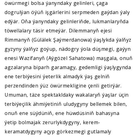
öwürmegi bolsa ýanyndaky gelinleri, çaga
dogrulýan öýüň işgärlerini serpmeden gaýdan ýaly
edýär. Oňa ýanyndaky gelinleriňde, lukmanlaryňda
töwellalary täsir etmeýär. Dilemmanyň ejesi
Rimmanyň (Gülälek Şaýmerdanowa) ýaşlykda ýalňyz
gyzyny ýalňyz goýup, nädogry ýola düşmegi, gaýyn
enesi Wazifanyň (Aýgözel Sahatowa) maşgala, onuň
agzalaryna biparh garamagy, gedemligi ýaşlygynda
ene terbiýesini ýeterlik almadyk ýaş gelniň
perzendinden ýüz öwürmekligine çenli getirýär.
Umuman, täze spektakldaky wakalaryň ýaşlar üçin
terbiýeçilik ähmiýetiniň uludygyny bellemek bilen,
onuň ene süýdüniň, ene hüwdüsiniň bahasyna
ýetip bolmajak zerurlykdygyny, kerem-
keramatdygyny açyp görkezmegi gutlamaly