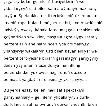
çagalary bolan gelinleriň häsiýetleriniň we
ykballarynyň üsti bilen sahna oýnunyň mazmuny
açylýar. Spektaklda nesil terbiýesiniň özeni bolan
enäniň çaga bolan bimöçber mähri, ene hüwdüsiniň
jadylaýjy owazy, kähalatlarda maşgala terbiýesinde
goýberilýän säwlikler, maşgala agzalalygy zerarly
perzentleriň ene mährinden jyda bolmaklygy
ynandyryjy wakalaryň üsti bilen beýan edilýär we
perzent terbiýesine biparh garamagyň şarpygyny
dadan ýaş enäniň täze dünýä inen ilkinji
perzendinden ýüz öwürmegi, onuň düzedip
bolmajak ýagdaýlara ulaşmagy yzarlanylýar.
Bu ýerde esasy bellenilmeli zat spektaklyň
gahrymanlary – gelinleriň ykballarynyň dürli-
dürlüligidir. Sahna oýnunyň dowamynda ilki bilen