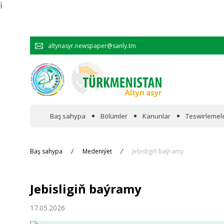
Ï
altynasyr.newspaper@sanly.tm
Baş sahypa
Bölümler
Kanunlar
Teswirlemel
Wakalaryň jümmişinde
Baş sahypa
Medeniýet
Jebisligiň baýramy
Resmi
Jebisligiň baýramy
Hyzmatdaşlyk
17.05.2026