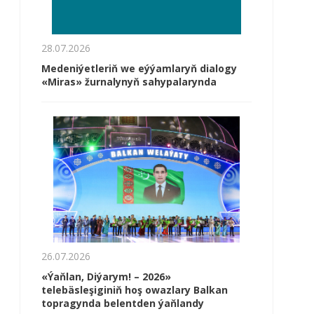
28.07.2026
Medeniýetleriň we eýýamlaryň dialogy
«Miras» žurnalynyň sahypalarynda
26.07.2026
«Ýaňlan, Diýarym! – 2026»
telebäsleşiginiň hoş owazlary Balkan
topragynda belentden ýaňlandy