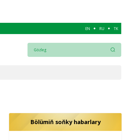
EN
RU
TK
Bölümiň soňky habarlary