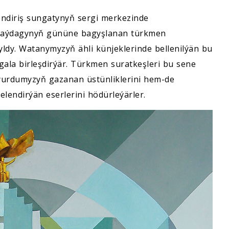
endiriş sungatynyň sergi merkezinde
baýdagynyň gününe bagyşlanan türkmen
ryldy. Watanymyzyň ähli künjeklerinde bellenilýän bu
gala birleşdirýär. Türkmen suratkeşleri bu sene
, ýurdumyzyň gazanan üstünliklerini hem-de
elendirýän eserlerini hödürleýärler.