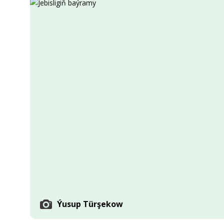
Ykdysadyýet
Jemgyýet
Medeniýet
Ylym
Sport
Ýusup Türşekow