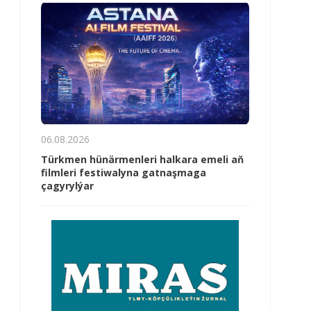
06.08.2026
Türkmen hünärmenleri halkara emeli aň
filmleri festiwalyna gatnaşmaga
çagyrylýar