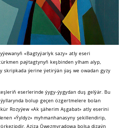
yýewanyň «Bagtyýarlyk sazy» atly eseri
i türkmen paýtagtynyň keşbinden ylham alyp,
 skripkada ýerine ýetirýän ýaş we owadan gyzy
eşleriň eserlerinde ýygy-ýygydan duş gelýär. Bu
ýyllarynda bolup geçen özgertmelere bolan
kür Rozyýew «Ak şäherim Aşgabat» atly eserini
slenen «Ýyldyz» myhmanhanasyny şekillendirip,
 görkezipdir. Aziza Öwezmyradowa bolsa dizaýn