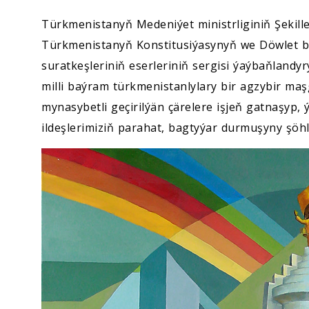
Türkmenistanyň Medeniýet ministrliginiň Şekill
Türkmenistanyň Konstitusiýasynyň we Döwlet 
suratkeşleriniň eserleriniň sergisi ýaýbaňlandy
milli baýram türkmenistanlylary bir agzybir maş
mynasybetli geçirilýän çärelere işjeň gatnaşyp
ildeşlerimiziň parahat, bagtyýar durmuşyny şöhl