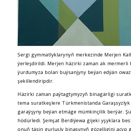
Sergi gymmatlyklarynyň merkezinde Merjen Kall
ýerleşdirildi. Merjen häzirki zaman ak mermerl
ýurdumyza bolan buýsanjyny beýan edýän owazy
şekillendiripdir.
Häzirki zaman paýtagtymyzyň binagärligi suratk
tema suratkeşlere Türkmenistanda Garaşsyzlyk 
garaýşyny beýan etmäge mümkinçilik berýär. Şü
hödürledi. Şemşat Berdiýewa gijeki yşyklara be
onuň täsin gurluşly binasynyň gözelligini açyp