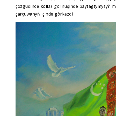
çözgüdinde kollaž görnüşinde paýtagtymyzyň me
çarçuwanyň içinde görkezdi.