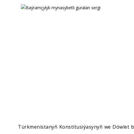
Ykdysadyýet
Jemgyýet
Medeniýet
Ylym
Sport
Türkmenistanyň Konstitusiýasynyň we Döwlet 