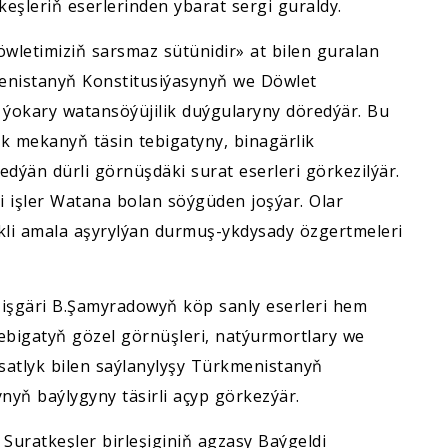
eşleriň eserlerinden ybarat sergi guraldy.
etimiziň sarsmaz sütünidir» at bilen guralan
enistanyň Konstitusiýasynyň we Döwlet
ýokary watansöýüjilik duýgularyny döredýär. Bu
uk mekanyň täsin tebigatyny, binagärlik
edýän dürli görnüşdäki surat eserleri görkezilýär.
 işler Watana bolan söýgüden joşýar. Olar
ikli amala aşyrylýan durmuş-ykdysady özgertmeleri
 işgäri B.Şamyradowyň köp sanly eserleri hem
 tebigatyň gözel görnüşleri, natýurmortlary we
ssatlyk bilen saýlanylyşy Türkmenistanyň
ynyň baýlygyny täsirli açyp görkezýär.
Suratkeşler birleşiginiň agzasy Baýgeldi