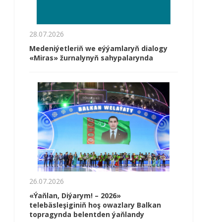
28.07.2026
Medeniýetleriň we eýýamlaryň dialogy
«Miras» žurnalynyň sahypalarynda
26.07.2026
«Ýaňlan, Diýarym! – 2026»
telebäsleşiginiň hoş owazlary Balkan
topragynda belentden ýaňlandy