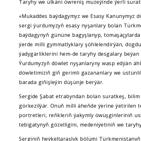
Taryhy we ülkäni öwreniş muzeýinde ýerli suratk
«Mukaddes baýdagymyz we Esasy Kanunymyz döwl
sergi ýurdumyzyň esasy nyşanlary bolan Türkm
baýdagynyň gününe bagyşlanyp, tomaşaçylarda 
ýerde milli gymmatlyklary şöhlelendirýän, dogd
ýadygärliklerini hem-de taryhy desgalary beýan 
Ýurdumyzyň döwlet nyşanlaryny wasp edýän ähli
döwletimiziň giň gerimli gazananlary we üstünl
barada giňişleýin düşünje berýär.
Sergide Şabat etrabyndan bolan suratkeş, bilim
görkezilýär. Onuň milli äheňde ýerine ýetirilen
portretleri, reňkleriň ýakymly öwüşginleriniň u
tebigatynyň gözelligini, medeniýetiniň we taryh
Serginiň heýkeltaraşlyk bölümi Türkmenistanyň 