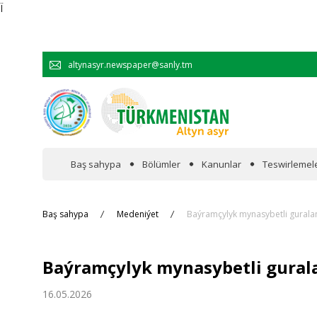
Ï
altynasyr.newspaper@sanly.tm
Baş sahypa
Bölümler
Kanunlar
Teswirlemel
Wakalaryň jümmişinde
Baş sahypa
Medeniýet
Baýramçylyk mynasybetli guralan
Resmi
Baýramçylyk mynasybetli gurala
Hyzmatdaşlyk
16.05.2026