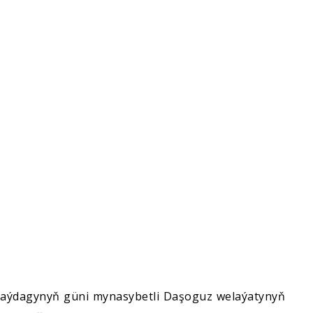
baýdagynyň güni mynasybetli Daşoguz welaýatynyň