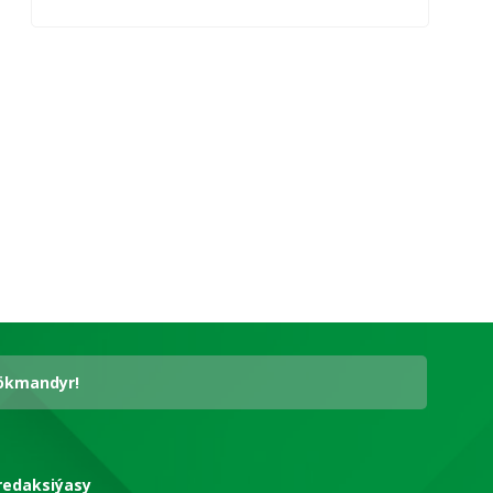
hökmandyr!
redaksiýasy