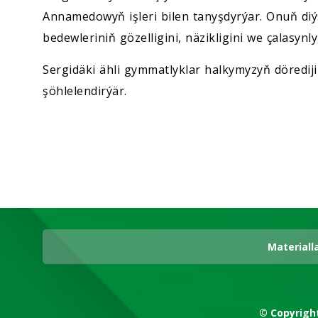
Annamedowyň işleri bilen tanyşdyrýar. Onuň diý
bedewleriniň gözelligini, näzikligini we çalasyn
Sergidäki ähli gymmatlyklar halkymyzyň dörediji
şöhlelendirýär.
Materiall
© Copyrigh