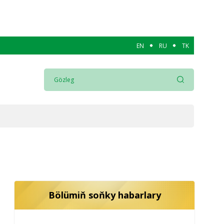
EN
RU
TK
Bölümiň soňky habarlary