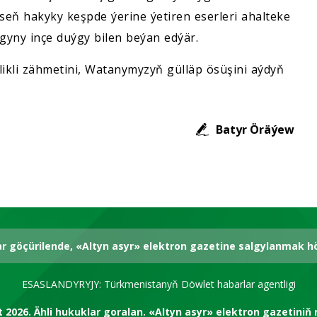
seň hakyky keşpde ýerine ýetiren eserleri ahalteke
lygyny inçe duýgy bilen beýan edýär.
likli zähmetini, Watanymyzyň gülläp ösüşini aýdyň
Batyr Öräýew
ar göçürilende, «Altyn asyr» elektron gazetine salgylanmak 
ESASLANDYRYJY: Türkmenistanyň Döwlet habarlar agentligi
t 2026.
Ähli hukuklar goralan.
«Altyn asyr» elektron gazetiniň 