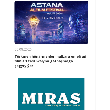
06.08.2026
Türkmen hünärmenleri halkara emeli aň
filmleri festiwalyna gatnaşmaga
çagyrylýar