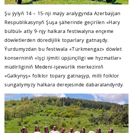
Şu ýylyň 14 – 15-nji maýy aralygynda Azerbaýjan
Respublikasynyň Şuşa şäherinde geçirilen «Hary
bülbül» atly 9-njy halkara festiwalyna ençeme
döwletlerden döredijilik toparlary gatnaşdy.
Ýurdumyzdan bu festiwala «Türkmengaz» döwlet
konserniniň «Işçi iýmiti üpjünçiligi we hyzmatlar»
müdirliginiň Medeni-işewürlik merkeziniň
«Galkynyş» folklor topary gatnaşyp, milli folklor
sungatymyzy halkara derejesinde dabaralandyrdy.