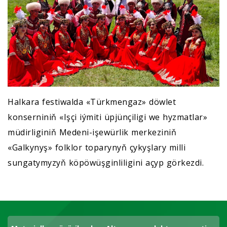
Halkara festiwalda «Türkmengaz» döwlet
konserniniň «Işçi iýmiti üpjünçiligi we hyzmatlar»
müdirliginiň Medeni-işewürlik merkeziniň
«Galkynyş» folklor toparynyň çykyşlary milli
sungatymyzyň köpöwüşginliligini açyp görkezdi.