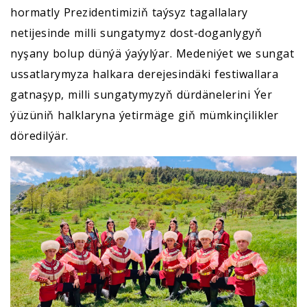
hormatly Prezidentimiziň taýsyz tagallalary
netijesinde milli sungatymyz dost-doganlygyň
nyşany bolup dünýä ýaýylýar. Medeniýet we sungat
ussatlarymyza halkara derejesindäki festiwallara
gatnaşyp, milli sungatymyzyň dürdänelerini Ýer
ýüzüniň halklaryna ýеtirmägе giň mümkinçilikler
döredilýär.