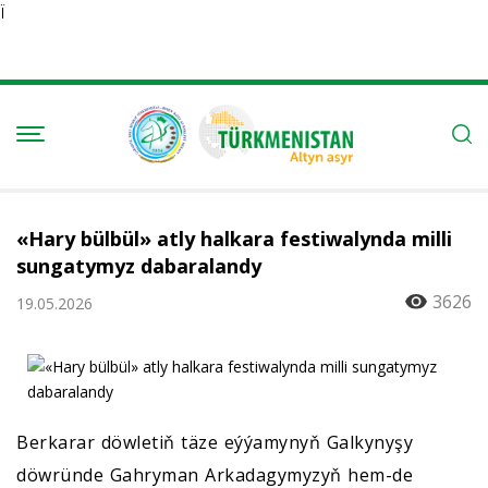
Ï
«Hary bülbül» atly halkara festiwalynda milli
sungatymyz dabaralandy
3626
19.05.2026
Berkarar döwletiň täze eýýamynyň Galkynyşy
döwründe Gahryman Arkadagymyzyň hem-de