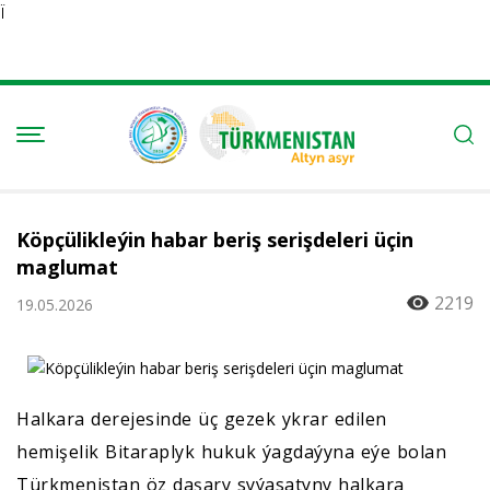
Ï
Köpçülikleýin habar beriş serişdeleri üçin
maglumat
2219
19.05.2026
Halkara derejesinde üç gezek ykrar edilen
hemişelik Bitaraplyk hukuk ýagdaýyna eýe bolan
Türkmenistan öz daşary syýasatyny halkara