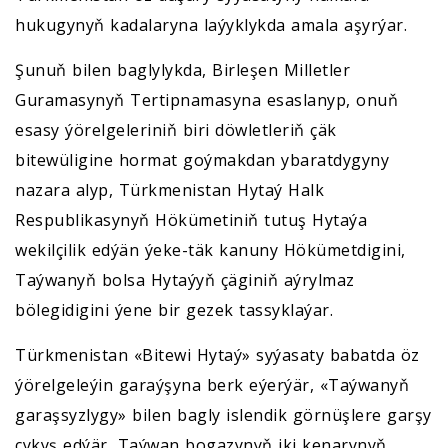
hukugynyň kadalaryna laýyklykda amala aşyrýar.
Şunuň bilen baglylykda, Birleşen Milletler
Guramasynyň Tertipnamasyna esaslanyp, onuň
esasy ýörelgeleriniň biri döwletleriň çäk
bitewüligine hormat goýmakdan ybaratdygyny
nazara alyp, Türkmenistan Hytaý Halk
Respublikasynyň Hökümetiniň tutuş Hytaýa
wekilçilik edýän ýeke-täk kanuny Hökümetdigini,
Taýwanyň bolsa Hytaýyň çäginiň aýrylmaz
bölegidigini ýene bir gezek tassyklaýar.
Türkmenistan «Bitewi Hytaý» syýasaty babatda öz
ýörelgeleýin garaýşyna berk eýerýär, «Taýwanyň
garaşsyzlygy» bilen bagly islendik görnüşlere garşy
çykyş edýär, Taýwan bogazynyň iki kenarynyň