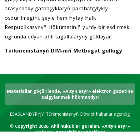
arasyndaky gatnaşyklaryň parahatçylykly
ösdürilmegini, şeýle hem Hytaý Halk
Respublikasynyň Hökümetiniň ýurdy birleşdirmek
ugrunda edýän ähli tagallalaryny goldaýar.
Türkmenistanyň DIM-niň Metbugat gullugy
Materiallar göçürilende, «Altyn asyr» elektron gazetine
salgylanmak hökmandyr!
ESASLANDYRYJY: Türkmenistanyň Döwlet habarlar agentligi
© Copyright 2026.
Ähli hukuklar goralan.
«Altyn asyr»
elektron gazetiniň redaksiýasy