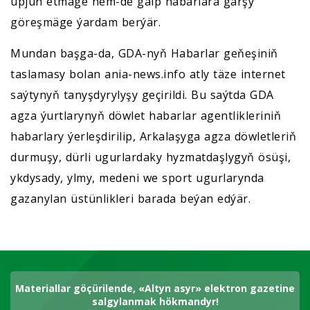
üpjün etmäge hem-de galp habarlara garşy
göreşmäge ýardam berýär.
Mundan başga-da, GDA-nyň Habarlar geňeşiniň
taslamasy bolan ania-news.info atly täze internet
saýtynyň tanyşdyrylyşy geçirildi. Bu saýtda GDA
agza ýurtlarynyň döwlet habarlar agentlikleriniň
habarlary ýerleşdirilip, Arkalaşyga agza döwletleriň
durmuşy, dürli ugurlardaky hyzmatdaşlygyň ösüşi,
ykdysady, ylmy, medeni we sport ugurlarynda
gazanylan üstünlikleri barada beýan edýär.
Materiallar göçürilende, «Altyn asyr» elektron gazetine
salgylanmak hökmandyr!