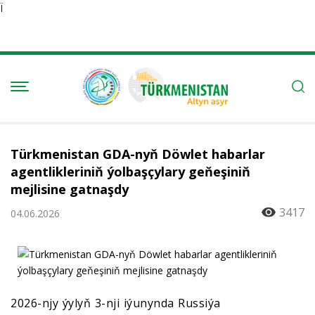
Ï
Türkmenistan GDA-nyň Döwlet habarlar
agentlikleriniň ýolbaşçylary geňeşiniň
mejlisine gatnaşdy
3417
04.06.2026
2026-njy ýylyň 3-nji iýunynda Russiýa