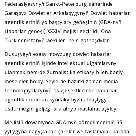
Federasiýasynyň Sankt-Peterburg şäherinde
Garaşsyz Döwletler Arkalaşygynyň Döwlet habarlar
agentlikleriniň ýolbaşçylary geňeşiniň (GDA-nyň
Habarlar geňeşi) XXXIV mejlisi geçirildi. Oňa
Türkmenistanyň wekilleri hem gatnaşdylar.
Duşuşygyň esasy mowzugy döwlet habarlar
agentlikleriniň işinde intellektual ulgamlaryny
ulanmak hem-de žurnalistika etikasy bilen bagly
meseleler boldy. Şeýle-de häzirki zaman media
tehnologiýalarynyň ösüşi şertlerinde habarlar
agentlikleriniň arasyndaky hyzmatdaşlygy
ösdürmegiň geljegi ara alnyp maslahatlaşyldy.
Mejlisiň dowamynda GDA-nyň döredilmeginiň 35
ýyllygyna bagyşlanan çäreler we taslamalar barada