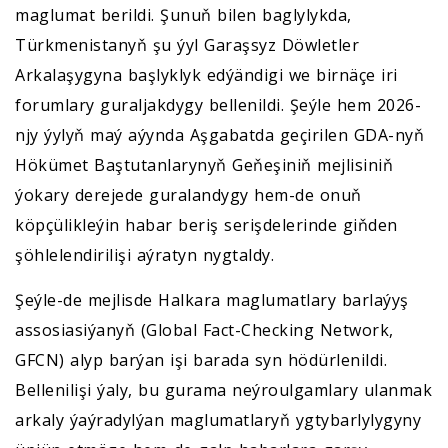
maglumat berildi. Şunuň bilen baglylykda,
Türkmenistanyň şu ýyl Garaşsyz Döwletler
Arkalaşygyna başlyklyk edýändigi we birnäçe iri
forumlary guraljakdygy bellenildi. Şeýle hem 2026-
njy ýylyň maý aýynda Aşgabatda geçirilen GDA-nyň
Hökümet Baştutanlarynyň Geňeşiniň mejlisiniň
ýokary derejede guralandygy hem-de onuň
köpçülikleýin habar beriş serişdelerinde giňden
şöhlelendirilişi aýratyn nygtaldy.
Şeýle-de mejlisde Halkara maglumatlary barlaýyş
assosiasiýanyň (Global Fact-Checking Network,
GFCN) alyp barýan işi barada syn hödürlenildi.
Bellenilişi ýaly, bu gurama neýroulgamlary ulanmak
arkaly ýaýradylýan maglumatlaryň ygtybarlylygyny