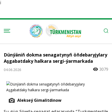
Ï
Dünýäniň dokma senagatynyň öňdebaryjylary
Aşgabatdaky halkara sergi-ýarmarkada
3079
04.06.2026
Alekseý Gimalitdinow
Şu gün Söwda-senagat edarasynda “Turkmentextile