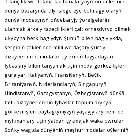
Tikinçilik we dokma kärhanalarynyň önümleriniň
dünýä bazarynda uly islege eýe bolmagy olaryň
dünýä modasynyň öňdebaryjy ýörelgelerini
ulanmak arkaly täzeçillikleri çalt ornaşdyryp bilmek
ukybyna berk baglydyr. Şunuň bilen baglylykda,
serginiň çäklerinde milli we daşary ýurtly
dizaýnerleriň, modalar öýleriniň taýýarlaýan
lybaslary bilen tanyşmak üçin moda görkezilişleri
guralýar. Italiýanyň, Fransiýanyň, Beýik
Britaniýanyň, Niderlandlaryň, Singapuryň,
Hindistanyň, Gazagystanyň, Özbegistanyň dünýä
belli dizaýnerleriniň lybaslar toplumlarynyň
görkezilişleri paýtagtymyzyň ýaşaýjylary hem-de
myhmanlary üçin ýatdan çykmajak waka öwrüler.
Soňky wagtda dünýäniň meşhur modalar öýleriniň