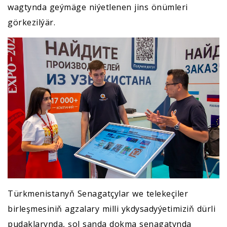
wagtynda geýmäge niýetlenen jins önümleri
görkezilýär.
Türkmenistanyň Senagatçylar we telekeçiler
birleşmesiniň agzalary milli ykdysadyýetimiziň dürli
pudaklarynda, şol sanda dokma senagatynda