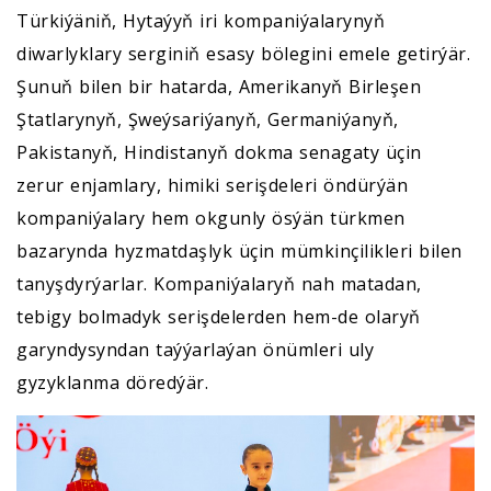
Türkiýäniň, Hytaýyň iri kompaniýalarynyň
diwarlyklary serginiň esasy bölegini emele getirýär.
Şunuň bilen bir hatarda, Amerikanyň Birleşen
Ştatlarynyň, Şweýsariýanyň, Germaniýanyň,
Pakistanyň, Hindistanyň dokma senagaty üçin
zerur enjamlary, himiki serişdeleri öndürýän
kompaniýalary hem okgunly ösýän türkmen
bazarynda hyzmatdaşlyk üçin mümkinçilikleri bilen
tanyşdyrýarlar. Kompaniýalaryň nah matadan,
tebigy bolmadyk serişdelerden hem-de olaryň
garyndysyndan taýýarlaýan önümleri uly
gyzyklanma döredýär.