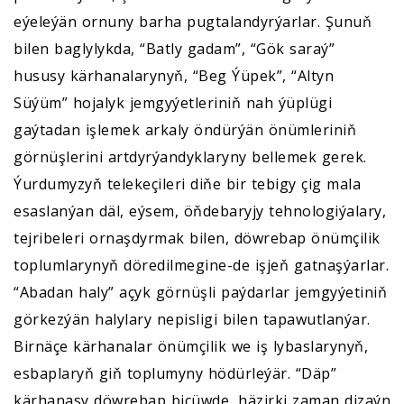
eýeleýän ornuny barha pugtalandyrýarlar. Şunuň
bilen baglylykda, “Batly gadam”, “Gök saraý”
hususy kärhanalarynyň, “Beg Ýüpek”, “Altyn
Süýüm” hojalyk jemgyýetleriniň nah ýüplügi
gaýtadan işlemek arkaly öndürýän önümleriniň
görnüşlerini artdyrýandyklaryny bellemek gerek.
Ýurdumyzyň telekeçileri diňe bir tebigy çig mala
esaslanýan däl, eýsem, öňdebaryjy tehnologiýalary,
tejribeleri ornaşdyrmak bilen, döwrebap önümçilik
toplumlarynyň döredilmegine-de işjeň gatnaşýarlar.
“Abadan haly” açyk görnüşli paýdarlar jemgyýetiniň
görkezýän halylary nepisligi bilen tapawutlanýar.
Birnäçe kärhanalar önümçilik we iş lybaslarynyň,
esbaplaryň giň toplumyny hödürleýär. “Däp”
kärhanasy döwrebap biçüwde, häzirki zaman dizaýn