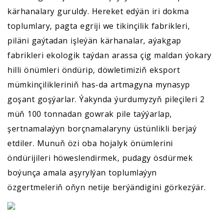
kärhanalary guruldy. Hereket edýän iri dokma
toplumlary, pagta egriji we tikinçilik fabrikleri,
piläni gaýtadan işleýän kärhanalar, aýakgap
fabrikleri ekologik taýdan arassa çig maldan ýokary
hilli önümleri öndürip, döwletimiziň eksport
mümkinçilikleriniň has-da artmagyna mynasyp
goşant goşýarlar. Ýakynda ýurdumyzyň pileçileri 2
müň 100 tonnadan gowrak pile taýýarlap,
şertnamalaýyn borçnamalaryny üstünlikli berjaý
etdiler. Munuň özi oba hojalyk önümlerini
öndürijileri höweslendirmek, pudagy ösdürmek
boýunça amala aşyrylýan toplumlaýyn
özgertmeleriň oňyn netije berýändigini görkezýär.