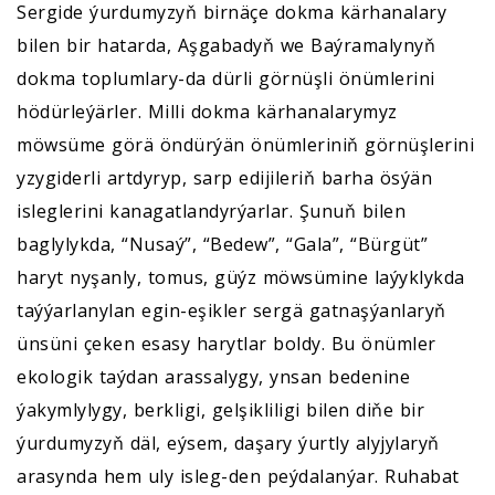
Sergide ýurdumyzyň birnäçe dokma kärhanalary
bilen bir hatarda, Aşgabadyň we Baýramalynyň
dokma toplumlary-da dürli görnüşli önümlerini
hödürleýärler. Milli dokma kärhanalarymyz
möwsüme görä öndürýän önümleriniň görnüşlerini
yzygiderli artdyryp, sarp edijileriň barha ösýän
isleglerini kanagatlandyrýarlar. Şunuň bilen
baglylykda, “Nusaý”, “Bedew”, “Gala”, “Bürgüt”
haryt nyşanly, tomus, güýz möwsümine laýyklykda
taýýarlanylan egin-eşikler sergä gatnaşýanlaryň
ünsüni çeken esasy harytlar boldy. Bu önümler
ekologik taýdan arassalygy, ynsan bedenine
ýakymlylygy, berkligi, gelşikliligi bilen diňe bir
ýurdumyzyň däl, eýsem, daşary ýurtly alyjylaryň
arasynda hem uly isleg-den peýdalanýar. Ruhabat