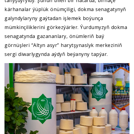
tanyşdyryldy. Şunuň bilen bir hatarda, birnäçe
kärhanalar ýüplük önümçiligi, dokma senagatynyň
galyndylaryny gaýtadan işlemek boýunça
mümkinçiliklerini görkezýärler. Ýurdumyzyň dokma
senagatynda gazananlary, önümleriň baý
görnüşleri “Altyn asyr” harytşynaslyk merkeziniň
sergi diwarlygynda aýdyň beýanyny tapýar.