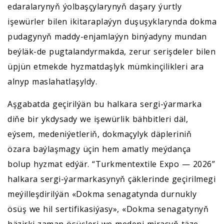
edaralarynyň ýolbaşçylarynyň daşary ýurtly
işewürler bilen ikitaraplaýyn duşuşyklarynda dokma
pudagynyň maddy-enjamlaýyn binýadyny mundan
beýläk-de pugtalandyrmakda, zerur serişdeler bilen
üpjün etmekde hyzmatdaşlyk mümkinçilikleri ara
alnyp maslahatlaşyldy.
Aşgabatda geçirilýän bu halkara sergi-ýarmarka
diňe bir ykdysady we işewürlik bähbitleri däl,
eýsem, medeniýetleriň, dokmaçylyk däpleriniň
özara baýlaşmagy üçin hem amatly meýdança
bolup hyzmat edýär. “Turkmentextile Expo — 2026”
halkara sergi-ýarmarkasynyň çäklerinde geçirilmegi
meýilleşdirilýän «Dokma senagatynda durnukly
ösüş we hil sertifikasiýasy», «Dokma senagatynyň