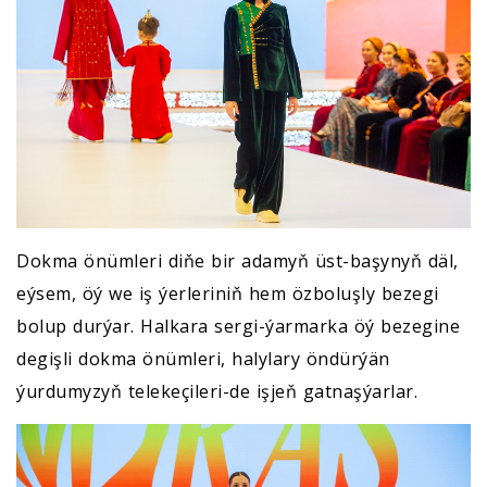
Dokma önümleri diňe bir adamyň üst-başynyň däl,
eýsem, öý we iş ýerleriniň hem özboluşly bezegi
bolup durýar. Halkara sergi-ýarmarka öý bezegine
degişli dokma önümleri, halylary öndürýän
ýurdumyzyň telekeçileri-de işjeň gatnaşýarlar.