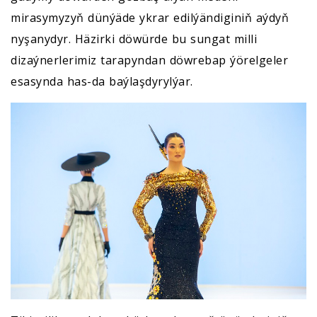
mirasymyzyň dünýäde ykrar edilýändiginiň aýdyň
nyşanydyr. Häzirki döwürde bu sungat milli
dizaýnerlerimiz tarapyndan döwrebap ýörelgeler
esasynda has-da baýlaşdyrylýar.