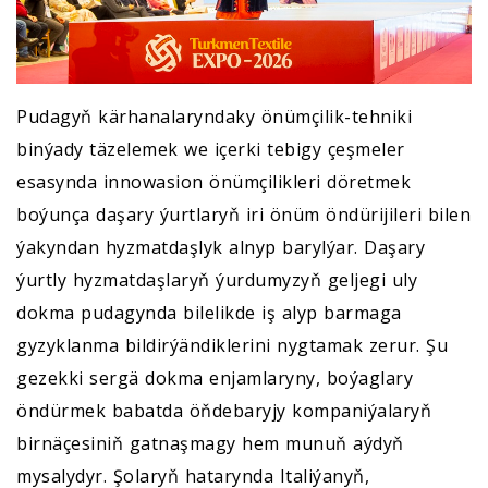
Pudagyň kärhanalaryndaky önümçilik-tehniki
binýady täzelemek we içerki tebigy çeşmeler
esasynda innowasion önümçilikleri döretmek
boýunça daşary ýurtlaryň iri önüm öndürijileri bilen
ýakyndan hyzmatdaşlyk alnyp barylýar. Daşary
ýurtly hyzmatdaşlaryň ýurdumyzyň geljegi uly
dokma pudagynda bilelikde iş alyp barmaga
gyzyklanma bildirýändiklerini nygtamak zerur. Şu
gezekki sergä dokma enjamlaryny, boýaglary
öndürmek babatda öňdebaryjy kompaniýalaryň
birnäçesiniň gatnaşmagy hem munuň aýdyň
mysalydyr. Şolaryň hatarynda Italiýanyň,