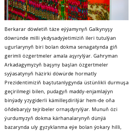
Berkarar döwletiň täze eýýamynyň Galkynyşy
döwründe milli ykdysadyýetimiziň ileri tutulýan
ugurlarynyň biri bolan dokma senagatynda giň
gerimli özgertmeler amala aşyrylýar. Gahryman
Arkadagymyzyň başyny başlan özgertmeler
syýasatynyň häzirki döwürde hormatly
Prezidentimiziň baştutanlygynda üstünlikli durmuşa
geçirilmegi bilen, pudagyň maddy-enjamlaýyn
binýady yzygiderli kämilleşdirilýär hem-de oňa
öňdebaryjy tejribeler ornaşdyrylýar. Munuň özi
ýurdumyzyň dokma kärhanalarynyň dünýä
bazarynda uly gyzyklanma eýe bolan ýokary hilli,