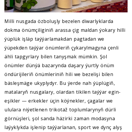
Milli nusgada özboluşly bezelen diwarlyklarda
dokma önümçiliginiň arassa çig maldan ýokary hilli
ýüplük işläp taýýarlamakdan pagtadan we
ýüpekden taýýar önümleriň çykarylmagyna çenli
ähli tapgyrlary bilen tanyşmak mümkin. Şol
önümler dünýä bazarynda daşary ýurtly önüm
öndürijileriň önümleriniň hili we bezelişi bilen
bäsleşmäge ukyplydyr. Bu ýerde nah ýüplügiň,
matalaryň nusgalary, olardan tikilen taýýar egin-
eşikler — erkekler üçin köýnekler, çagalar we
ululara niýetlenen trikotaž toplumlarynyň dürli
görnüşleri, şol sanda häzirki zaman modasyna
laýyklykda işlenip taýýarlanan, sport we dynç alyş