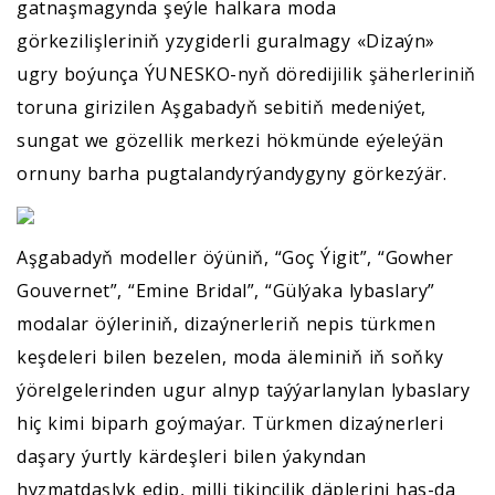
gatnaşmagynda şeýle halkara moda
görkezilişleriniň yzygiderli guralmagy «Dizaýn»
ugry boýunça ÝUNESKO-nyň döredijilik şäherleriniň
toruna girizilen Aşgabadyň sebitiň medeniýet,
sungat we gözellik merkezi hökmünde eýeleýän
ornuny barha pugtalandyrýandygyny görkezýär.
Aşgabadyň modeller öýüniň, “Goç Ýigit”, “Gowher
Gouvernet”, “Emine Bridal”, “Gülýaka lybaslary”
modalar öýleriniň, dizaýnerleriň nepis türkmen
keşdeleri bilen bezelen, moda äleminiň iň soňky
ýörelgelerinden ugur alnyp taýýarlanylan lybaslary
hiç kimi biparh goýmaýar. Türkmen dizaýnerleri
daşary ýurtly kärdeşleri bilen ýakyndan
hyzmatdaşlyk edip, milli tikinçilik däplerini has-da