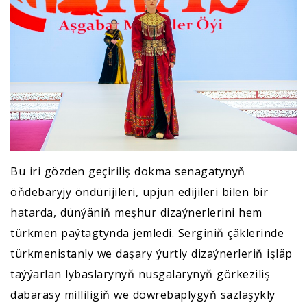
Bu iri gözden geçiriliş dokma senagatynyň
öňdebaryjy öndürijileri, üpjün edijileri bilen bir
hatarda, dünýäniň meşhur dizaýnerlerini hem
türkmen paýtagtynda jemledi. Serginiň çäklerinde
türkmenistanly we daşary ýurtly dizaýnerleriň işläp
taýýarlan lybaslarynyň nusgalarynyň görkeziliş
dabarasy milliligiň we döwrebaplygyň sazlaşykly