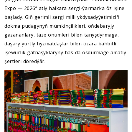
Expo — 2026” atly halkara sergi-ýarmarka öz işine
başlady. Giň gerimli sergi milli ykdysadyýetimiziň
dokma pudagynyň mümkinçilikleri, öňdebaryjy
gazananlary, täze önümleri bilen tanyşdyrmaga,
daşary ýurtly hyzmatdaşlar bilen özara bähbitli
işewürlik gatnaşyklaryny has-da ösdürmäge amatly
şertleri döredýär.