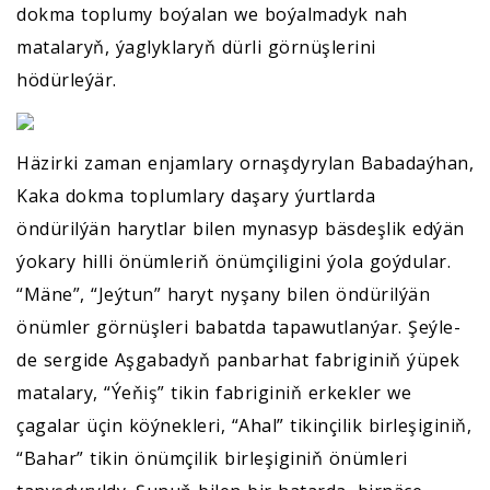
dokma toplumy boýalan we boýalmadyk nah
matalaryň, ýaglyklaryň dürli görnüşlerini
hödürleýär.
Häzirki zaman enjamlary ornaşdyrylan Babadaýhan,
Kaka dokma toplumlary daşary ýurtlarda
öndürilýän harytlar bilen mynasyp bäsdeşlik edýän
ýokary hilli önümleriň önümçiligini ýola goýdular.
“Mäne”, “Jeýtun” haryt nyşany bilen öndürilýän
önümler görnüşleri babatda tapawutlanýar. Şeýle-
de sergide Aşgabadyň panbarhat fabriginiň ýüpek
matalary, “Ýeňiş” tikin fabriginiň erkekler we
çagalar üçin köýnekleri, “Ahal” tikinçilik birleşiginiň,
“Bahar” tikin önümçilik birleşiginiň önümleri