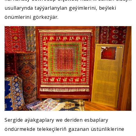
usullarynda taýýarlanylan geýimlerini, beýleki
önümlerini görkezýär.
Sergide aýakgaplary we deriden esbaplary
öndürmekde telekeçileriň gazanan üstünliklerine