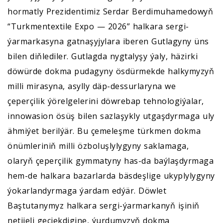
hormatly Prezidentimiz Serdar Berdimuhamedowyň
“Turkmentextile Expo — 2026” halkara sergi-
ýarmarkasyna gatnaşyjylara iberen Gutlagyny üns
bilen diňlediler. Gutlagda nygtalyşy ýaly, häzirki
döwürde dokma pudagyny ösdürmekde halkymyzyň
milli mirasyna, asylly däp-dessurlaryna we
çeperçilik ýörelgelerini döwrebap tehnologiýalar,
innowasion ösüş bilen sazlaşykly utgaşdyrmaga uly
ähmiýet berilýär. Bu çemeleşme türkmen dokma
önümleriniň milli özboluşlylygyny saklamaga,
olaryň çeperçilik gymmatyny has-da baýlaşdyrmaga
hem-de halkara bazarlarda bäsdeşlige ukyplylygyny
ýokarlandyrmaga ýardam edýär. Döwlet
Baştutanymyz halkara sergi-ýarmarkanyň işiniň
netijeli geçjekdigine, ýurdumyzyň dokma