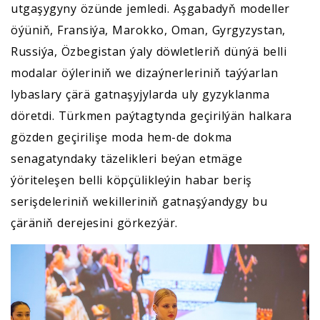
utgaşygyny özünde jemledi. Aşgabadyň modeller
öýüniň, Fransiýa, Marokko, Oman, Gyrgyzystan,
Russiýa, Özbegistan ýaly döwletleriň dünýä belli
modalar öýleriniň we dizaýnerleriniň taýýarlan
lybaslary çärä gatnaşyjylarda uly gyzyklanma
döretdi. Türkmen paýtagtynda geçirilýän halkara
gözden geçirilişe moda hem-de dokma
senagatyndaky täzelikleri beýan etmäge
ýöriteleşen belli köpçülikleýin habar beriş
serişdeleriniň wekilleriniň gatnaşýandygy bu
çäräniň derejesini görkezýär.