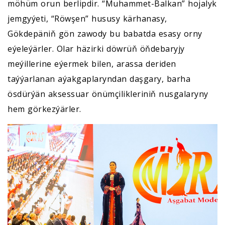
möhüm orun berlipdir. “Muhammet-Balkan” hojalyk
jemgyýeti, “Röwşen” hususy kärhanasy,
Gökdepäniň gön zawody bu babatda esasy orny
eýeleýärler. Olar häzirki döwrüň öňdebaryjy
meýillerine eýermek bilen, arassa deriden
taýýarlanan aýakgaplaryndan daşgary, barha
ösdürýän aksessuar önümçilikleriniň nusgalaryny
hem görkezýärler.