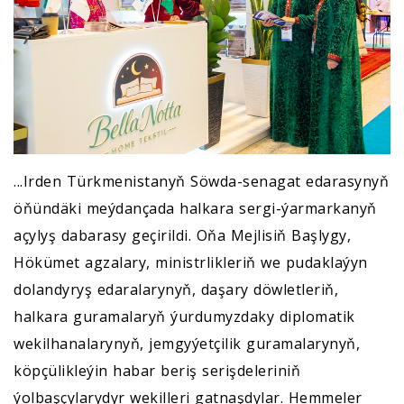
...Irden Türkmenistanyň Söwda-senagat edarasynyň
öňündäki meýdançada halkara sergi-ýarmarkanyň
açylyş dabarasy geçirildi. Oňa Mejlisiň Başlygy,
Hökümet agzalary, ministrlikleriň we pudaklaýyn
dolandyryş edaralarynyň, daşary döwletleriň,
halkara guramalaryň ýurdumyzdaky diplomatik
wekilhanalarynyň, jemgyýetçilik guramalarynyň,
köpçülikleýin habar beriş serişdeleriniň
ýolbaşçylarydyr wekilleri gatnaşdylar. Hemmeler