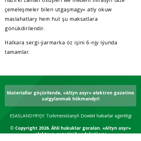
häzirki zaman ösüşleri we medeni mirasyň täze
çemeleşmeler bilen utgaşmagy» atly okuw
maslahatlary hem hut şu maksatlara
gönükdirilendir.
Halkara sergi-ýarmarka öz işini 6-njy iýunda
tamamlar.
Materiallar göçürilende, «Altyn asyr» elektron gazetine
salgylanmak hökmandyr!
ESASLANDYRYJY: Türkmenistanyň Döwlet habarlar agentligi
© Copyright 2026.
Ähli hukuklar goralan.
«Altyn asyr»
elektron gazetiniň redaksiýasy