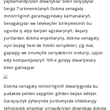
ýaýbaňlandyrylan diwarlyklar bilen tanyşdylar.
Sergä Türkmenistanyň Dokma senagaty
ministrliginiň garamagyndaky kärhanalaryň,
Senagatçylar we telekeçiler birleşmesiniň bu
ugurda iş alyp barýan agzalarynyň, daşary
ýurtlardan dokma enjamlaryny, dokma senagaty
üçin boýag hem-de himiki serişdeleri, çig mal,
gaplaýjy we önümçilik serişdelerini öndüriji, üpjün
ediji kompaniýalaryň 100-e golaýy diwarlyklary
bilen gatnaşýar.
Dokma senagaty ministrliginiň diwarlygynda bu
pudakda ýetilen sepgitler giňden beýan edilýär.
Garaşsyzlyk ýyllarynda ýurdumyzda öňdebaryjy
tehnologik enjamlar ornaşdyrylan döwrebap dokma