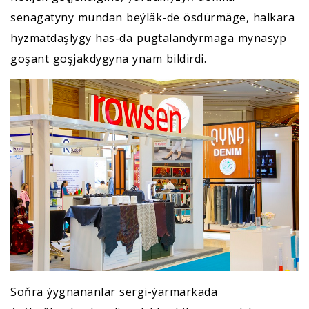
senagatyny mundan beýläk-de ösdürmäge, halkara
hyzmatdaşlygy has-da pugtalandyrmaga mynasyp
goşant goşjakdygyna ynam bildirdi.
Soňra ýygnananlar sergi-ýarmarkada