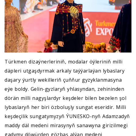
Türkmen dizaýnerleriniň, modalar öýleriniň milli
däpleri utgaşdyrmak arkaly taýýarlaýan lybaslary
daşary ýurtly wekilleriň çuňňur gyzyklanmasyna
eýe boldy. Gelin-gyzlaryň yhlasyndan, zehininden
dörän milli nagyşlardyr keşdeler bilen bezelen şol
lybaslaryň her biri özboluşly sungat eseridir. Milli
keşdeçilik sungatymyzyň ÝUNESKO-nyň Adamzadyň
maddy däl medeni mirasynyň sanawyna girizilmegi
gadymy döwürden gözbaş alýan medeni