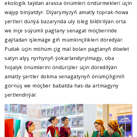
ekologik taýdan arassa önümleri öndürmekleri üçin
wajyp binýatdyr. Diýarymyzyň amatly toprak-howa
şertleri dünýä bazarynda uly isleg bildirilýän orta
we inçe süýümli pagtany senagat möçberinde
gaýtadan işlemäge giň mümkinçilikleri döredýär.
Pudak üçin möhüm çig mal bolan pagtanyň döwlet
satyn alyş nyrhynyň ýokarlandyrylmagy, oba
hojalyk önümlerini öndürijiler üçin döredilýän
amatly şertler dokma senagatynyň önümçiliginiň
görnüş we möçber babatda has-da artmagyny
şertlendirýär.