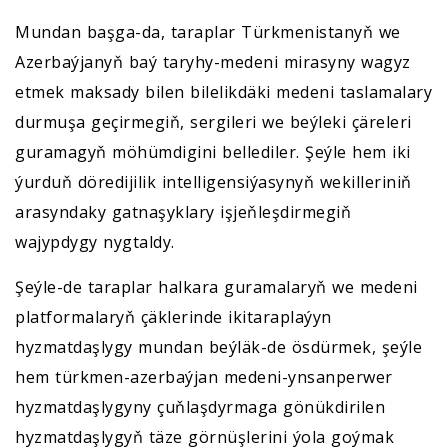
Mundan başga-da, taraplar Türkmenistanyň we
Azerbaýjanyň baý taryhy-medeni mirasyny wagyz
etmek maksady bilen bilelikdäki medeni taslamalary
durmuşa geçirmegiň, sergileri we beýleki çäreleri
guramagyň möhümdigini bellediler. Şeýle hem iki
ýurduň döredijilik intelligensiýasynyň wekilleriniň
arasyndaky gatnaşyklary işjeňleşdirmegiň
wajypdygy nygtaldy.
Şeýle-de taraplar halkara guramalaryň we medeni
platformalaryň çäklerinde ikitaraplaýyn
hyzmatdaşlygy mundan beýläk-de ösdürmek, şeýle
hem türkmen-azerbaýjan medeni-ynsanperwer
hyzmatdaşlygyny çuňlaşdyrmaga gönükdirilen
hyzmatdaşlygyň täze görnüşlerini ýola goýmak