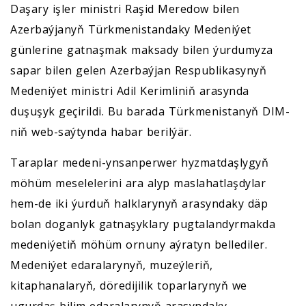
Daşary işler ministri Raşid Meredow bilen
Azerbaýjanyň Türkmenistandaky Medeniýet
günlerine gatnaşmak maksady bilen ýurdumyza
sapar bilen gelen Azerbaýjan Respublikasynyň
Medeniýet ministri Adil Kerimliniň arasynda
duşuşyk geçirildi. Bu barada Türkmenistanyň DIM-
niň web-saýtynda habar berilýär.
Taraplar medeni-ynsanperwer hyzmatdaşlygyň
möhüm meselelerini ara alyp maslahatlaşdylar
hem-de iki ýurduň halklarynyň arasyndaky däp
bolan doganlyk gatnaşyklary pugtalandyrmakda
medeniýetiň möhüm ornuny aýratyn bellediler.
Medeniýet edaralarynyň, muzeýleriň,
kitaphanalaryň, döredijilik toparlarynyň we