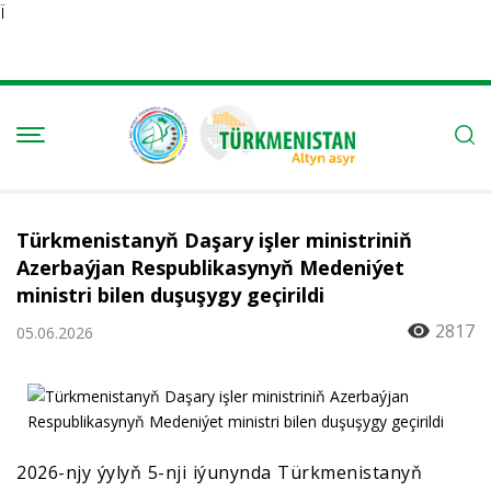
Ï
Türkmenistanyň Daşary işler ministriniň
Azerbaýjan Respublikasynyň Medeniýet
ministri bilen duşuşygy geçirildi
2817
05.06.2026
2026-njy ýylyň 5-nji iýunynda Türkmenistanyň