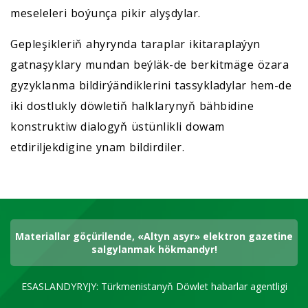
meseleleri boýunça pikir alyşdylar.
Gepleşikleriň ahyrynda taraplar ikitaraplaýyn
gatnaşyklary mundan beýläk-de berkitmäge özara
gyzyklanma bildirýändiklerini tassykladylar hem-de
iki dostlukly döwletiň halklarynyň bähbidine
konstruktiw dialogyň üstünlikli dowam
etdiriljekdigine ynam bildirdiler.
Materiallar göçürilende, «Altyn asyr» elektron gazetine
salgylanmak hökmandyr!
ESASLANDYRYJY: Türkmenistanyň Döwlet habarlar agentligi