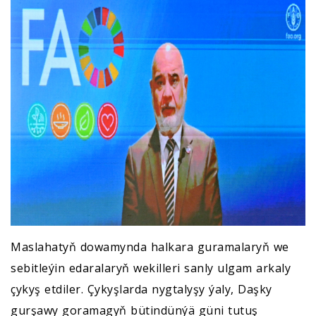
Maslahatyň dowamynda halkara guramalaryň we
sebitleýin edaralaryň wekilleri sanly ulgam arkaly
çykyş etdiler. Çykyşlarda nygtalyşy ýaly, Daşky
gurşawy goramagyň bütindünýä güni tutuş