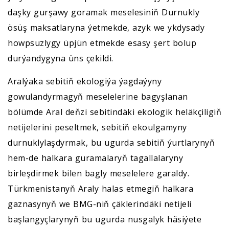
daşky gurşawy goramak meselesiniň Durnukly
ösüş maksatlaryna ýetmekde, azyk we ykdysady
howpsuzlygy üpjün etmekde esasy şert bolup
durýandygyna üns çekildi.
Aralýaka sebitiň ekologiýa ýagdaýyny
gowulandyrmagyň meselelerine bagyşlanan
bölümde Aral deňzi sebitindäki ekologik heläkçiligiň
netijelerini peseltmek, sebitiň ekoulgamyny
durnuklylaşdyrmak, bu ugurda sebitiň ýurtlarynyň
hem-de halkara guramalaryň tagallalaryny
birleşdirmek bilen bagly meselelere garaldy.
Türkmenistanyň Araly halas etmegiň halkara
gaznasynyň we BMG-niň çäklerindäki netijeli
başlangyçlarynyň bu ugurda nusgalyk häsiýete