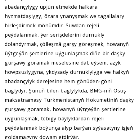
abadançylygy üpjün etmekde halkara
hyzmatdaşlygy, özara ynanyşmak we tagallalary
birleşdirmek möhümdir. Suwdan rejeli
peýdalanmak, ýer serişdelerini durnukly
dolandyrmak, çölleşmä garşy göreşmek, howanyň
üýtgeýän şertlerine uýgunlaşmak diňe bir daşky
gurşawy goramak meselesine däl, eýsem, azyk
howpsuzlygyna, ykdysady durnuklylyga we halkyň
abadançylyk derejesine hem gönüden-göni
baglydyr. Şunuň bilen baglylykda, BMG-niň Ösüş
maksatnamasy Türkmenistanyň Hökümetiniň daşky
gurşawy goramak, howanyň üýtgeýän şertlerine
uýgunlaşmak, tebigy baýlyklardan rejeli
peýdalanmak boýunça alyp barýan syýasatyny işjeň
goldamagyny dowam etdirýär.