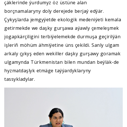
çäklerinde ýurdumyz öz üstüne alan
borçnamalaryny doly derejede berjaý edýär.
Çykyşlarda jemgyýetde ekologik medeniýeti kemala
getirmekde we daşky gurşawa aýawly çemeleşmek
jogapkärçiligini terbiýelemekde durmuşa geçirilýän
işleriň möhüm ähmiýetine üns çekildi. Sanly ulgam
arkaly çykyş eden wekiller daşky gurşawy goramak
ulgamynda Türkmenistan bilen mundan beýläk-de
hyzmatdaşlyk etmäge taýýardyklaryny
tassykladylar.