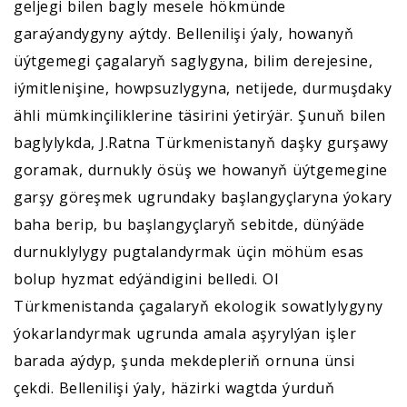
geljegi bilen bagly mesele hökmünde
garaýandygyny aýtdy. Bellenilişi ýaly, howanyň
üýtgemegi çagalaryň saglygyna, bilim derejesine,
iýmitlenişine, howpsuzlygyna, netijede, durmuşdaky
ähli mümkinçiliklerine täsirini ýetirýär. Şunuň bilen
baglylykda, J.Ratna Türkmenistanyň daşky gurşawy
goramak, durnukly ösüş we howanyň üýtgemegine
garşy göreşmek ugrundaky başlangyçlaryna ýokary
baha berip, bu başlangyçlaryň sebitde, dünýäde
durnuklylygy pugtalandyrmak üçin möhüm esas
bolup hyzmat edýändigini belledi. Ol
Türkmenistanda çagalaryň ekologik sowatlylygyny
ýokarlandyrmak ugrunda amala aşyrylýan işler
barada aýdyp, şunda mekdepleriň ornuna ünsi
çekdi. Bellenilişi ýaly, häzirki wagtda ýurduň