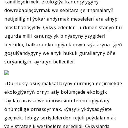
kämilleşdirmek, ekologiýa kanunçylygyny
döwrebaplaşdyrmak we sebitara şertnamalaryň
netijeliligini ýokarlandyrmak meseleleri ara alnyp
maslahatlaşyldy. Çykyş edenler Türkmenistanyň bu
ugurda milli kanunçylyk binýadyny yzygiderli
berkidip, halkara ekologiýa konwensiýalaryna işjeň
goşulýandygyny we anyk hukuk gurallaryny öňe
sürýändigini aýratyn bellediler.
«Durnukly ösüş maksatlaryny durmuşa geçirmekde
ekologiýanyň orny» atly bölümçede ekologik
taýdan arassa we innowasion tehnologiýalary
önümçilige ornaşdyrmak, «ýaşyl» ykdysadyýete
geçmek, tebigy serişdelerden rejeli peýdalanmak
ýaly strategik wezipelere seredildi. Çykyşlarda