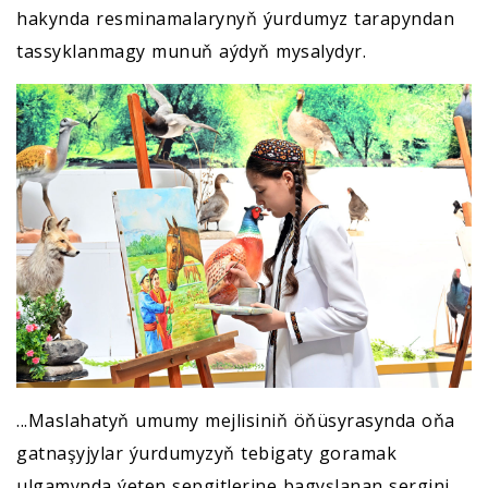
hakynda resminamalarynyň ýurdumyz tarapyndan
tassyklanmagy munuň aýdyň mysalydyr.
...Maslahatyň umumy mejlisiniň öňüsyrasynda oňa
gatnaşyjylar ýurdumyzyň tebigaty goramak
ulgamynda ýeten sepgitlerine bagyşlanan sergini