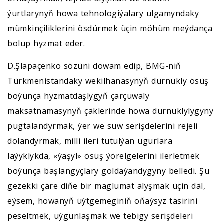
ýurtlarynyň howa tehnologiýalary ulgamyndaky
mümkinçiliklerini ösdürmek üçin möhüm meýdança
bolup hyzmat eder.
D.Şlapaçenko sözüni dowam edip, BMG-niň
Türkmenistandaky wekilhanasynyň durnukly ösüş
boýunça hyzmatdaşlygyň çarçuwaly
maksatnamasynyň çäklerinde howa durnuklylygyny
pugtalandyrmak, ýer we suw serişdelerini rejeli
dolandyrmak, milli ileri tutulýan ugurlara
laýyklykda, «ýaşyl» ösüş ýörelgelerini ilerletmek
boýunça başlangyçlary goldaýandygyny belledi. Şu
gezekki çäre diňe bir maglumat alyşmak üçin däl,
eýsem, howanyň üýtgemeginiň oňaýsyz täsirini
peseltmek, uýgunlaşmak we tebigy serişdeleri