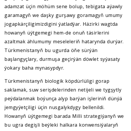
adamzat üçin möhüm sene bolup, tebigata aýawly
garamagyň we daşky gurşawy goramagyň umumy
jogapkärçiligimizdigini ýatladýar. Häzirki wagtda
howanyň üýtgemegi hem-de onuň täsirlerini
azaltmak ählumumy meseleleriň hatarynda durýar.
Türkmenistanyň bu ugurda öňe sürýän
başlangyçlary, durmuşa geçirýän döwlet syýasaty
ýokary baha mynasypdyr.
Türkmenistanyň biologik köpdürlüligi gorap
saklamak, suw serişdelerinden netijeli we tygşytly
peýdalanmak boýunça alyp barýan işleriniň dünýä
jemgyýetçiligi üçin nusgalykdygy bellenildi.
Howanyň üýtgemegi barada Milli strategiýanyň we
bu ugra degişli beýleki halkara konwensiýalaryň