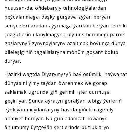
hususan-da, öňdebaryjy tehnologiýalardan
peýdalanmaga, daşky gurşawa zyýan berýän
serişdeleri aradan aýyrmaga ýardam berýän tehniki
çözgütleriň ulanylmagyna uly üns berilmegi parnik
gazlarynyň zyňyndylaryny azaltmak boýunça dünýä
bileleşiginiň tagallalaryna möhüm goşant bolup
durýar.
Häzirki wagtda Diýarymyzyň baý ösümlik, haýwanat
dünýäsini ylmy taýdan öwrenmek we gorap
saklamak ugrunda giň gerimli işler durmuşa
geçirilýär. Şunda aýratyn goralýan tebigy ýerleriň
eýeleýän meýdanlaryny has-da giňeltmäge uly
ähmiýet berilýär. Bu gün adamzat howanyň
ählumumy üýtgeýän şertlerinde buzluklaryň