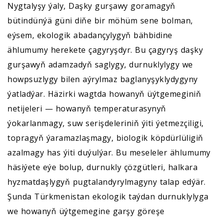
Nygtalyşy ýaly, Daşky gurşawy goramagyň
bütindünýä güni diňe bir möhüm sene bolman,
eýsem, ekologik abadançylygyň bähbidine
ählumumy herekete çagyryşdyr. Bu çagyryş daşky
gurşawyň adamzadyň saglygy, durnuklylygy we
howpsuzlygy bilen aýrylmaz baglanyşyklydygyny
ýatladýar. Häzirki wagtda howanyň üýtgemeginiň
netijeleri — howanyň temperaturasynyň
ýokarlanmagy, suw serişdeleriniň ýiti ýetmezçiligi,
topragyň ýaramazlaşmagy, biologik köpdürlüligiň
azalmagy has ýiti duýulýar. Bu meseleler ählumumy
häsiýete eýe bolup, durnukly çözgütleri, halkara
hyzmatdaşlygyň pugtalandyrylmagyny talap edýär.
Şunda Türkmenistan ekologik taýdan durnuklylyga
we howanyň üýtgemegine garşy göreşe