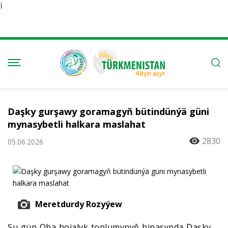
Ï
Daşky gurşawy goramagyň bütindünýä güni
mynasybetli halkara maslahat
2830
05.06.2026
Meretdurdy Rozyýew
Şu gün Oba hojalyk toplumynyň binasynda Daşky