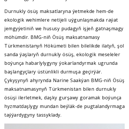
Durnukly ösüş maksatlaryna ýetmekde hem-de
ekologik wehimlere netijeli uýgunlaşmakda raýat
jemgyýetiniň we hususy pudagyň işjeň gatnaşmagy
möhümdir. BMG-niň Ösüş maksatnamasy
Türkmenistanyň Hökümeti bilen bilelikde ilatyň, şol
sanda ýaşlaryň durnukly ösüş, ekologik meseleler
boýunça habarlylygyny ýokarlandyrmak ugrunda
başlangyçlary üstünlikli durmuşa geçirýär.
Çykyşynyň ahyrynda Narine Saakýan BMG-niň Ösüş
maksatnamasynyň Türkmenistan bilen durnukly
ösüşi ilerletmek, daşky gurşawy goramak boýunça
hyzmatdaşlygy mundan beýläk-de pugtalandyrmaga
taýýardygyny tassyklady.