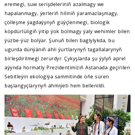
eremegi, suw serişdeleriniň azalmagy we
hapalanmagy, ýerleriň hiliniň ýaramazlaşmagy,
çölleşme ýagdaýynyň güýçlenmegi, biologik
köpdürlüligiň ýitip ýok bolmagy ýaly wehimler bilen
ýüzbe-ýüz bolýar. Şunuň bilen baglylykda, bu
ugurda dünýäniň ähli ýurtlarynyň tagallalarynyň
birleşdirilmegi zerurdyr. Çykyşlarda şu ýylyň aprel
aýynda hormatly Prezidentimiziň Astanada geçirilen
Sebitleýin ekologiýa sammitinde öňe süren
başlangyçlarynyň ähmiýeti hem bellenildi.