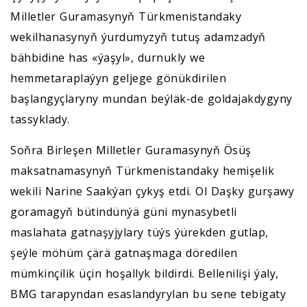
Milletler Guramasynyň Türkmenistandaky
wekilhanasynyň ýurdumyzyň tutuş adamzadyň
bähbidine has «ýaşyl», durnukly we
hemmetaraplaýyn geljege gönükdirilen
başlangyçlaryny mundan beýläk-de goldajakdygyny
tassyklady.
Soňra Birleşen Milletler Guramasynyň Ösüş
maksatnamasynyň Türkmenistandaky hemişelik
wekili Narine Saakýan çykyş etdi. Ol Daşky gurşawy
goramagyň bütindünýä güni mynasybetli
maslahata gatnaşyjylary tüýs ýürekden gutlap,
şeýle möhüm çärä gatnaşmaga döredilen
mümkinçilik üçin hoşallyk bildirdi. Bellenilişi ýaly,
BMG tarapyndan esaslandyrylan bu sene tebigaty