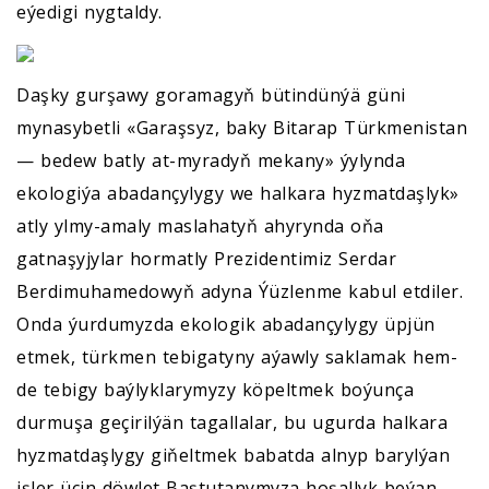
eýedigi nygtaldy.
Daşky gurşawy goramagyň bütindünýä güni
mynasybetli «Garaşsyz, baky Bitarap Türkmenistan
— bedew batly at-myradyň mekany» ýylynda
ekologiýa abadançylygy we halkara hyzmatdaşlyk»
atly ylmy-amaly maslahatyň ahyrynda oňa
gatnaşyjylar hormatly Prezidentimiz Serdar
Berdimuhamedowyň adyna Ýüzlenme kabul etdiler.
Onda ýurdumyzda ekologik abadançylygy üpjün
etmek, türkmen tebigatyny aýawly saklamak hem-
de tebigy baýlyklarymyzy köpeltmek boýunça
durmuşa geçirilýän tagallalar, bu ugurda halkara
hyzmatdaşlygy giňeltmek babatda alnyp barylýan
işler üçin döwlet Baştutanymyza hoşallyk beýan