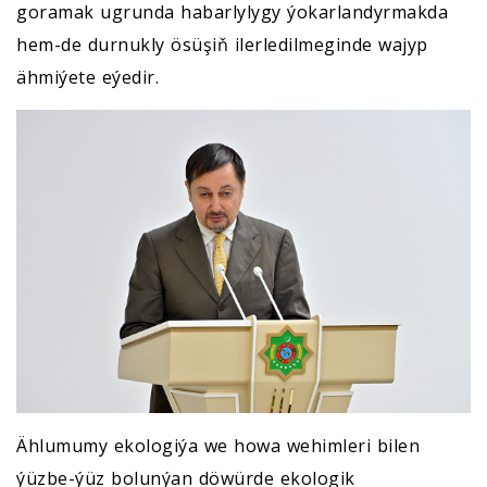
goramak ugrunda habarlylygy ýokarlandyrmakda
hem-de durnukly ösüşiň ilerledilmeginde wajyp
ähmiýete eýedir.
Ählumumy ekologiýa we howa wehimleri bilen
ýüzbe-ýüz bolunýan döwürde ekologik