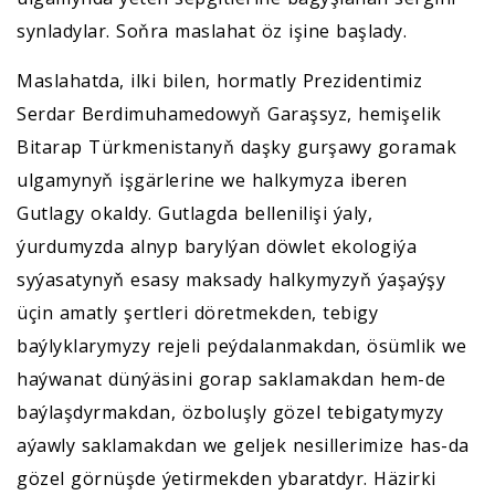
synladylar. Soňra maslahat öz işine başlady.
Maslahatda, ilki bilen, hormatly Prezidentimiz
Serdar Berdimuhamedowyň Garaşsyz, hemişelik
Bitarap Türkmenistanyň daşky gurşawy goramak
ulgamynyň işgärlerine we halkymyza iberen
Gutlagy okaldy. Gutlagda bellenilişi ýaly,
ýurdumyzda alnyp barylýan döwlet ekologiýa
syýasatynyň esasy maksady halkymyzyň ýaşaýşy
üçin amatly şertleri döretmekden, tebigy
baýlyklarymyzy rejeli peýdalanmakdan, ösümlik we
haýwanat dünýäsini gorap saklamakdan hem-de
baýlaşdyrmakdan, özboluşly gözel tebigatymyzy
aýawly saklamakdan we geljek nesillerimize has-da
gözel görnüşde ýetirmekden ybaratdyr. Häzirki