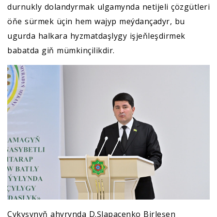
durnukly dolandyrmak ulgamynda netijeli çözgütleri
öňe sürmek üçin hem wajyp meýdançadyr, bu
ugurda halkara hyzmatdaşlygy işjeňleşdirmek
babatda giň mümkinçilikdir.
Çykyşynyň ahyrynda D.Şlapaçenko Birleşen