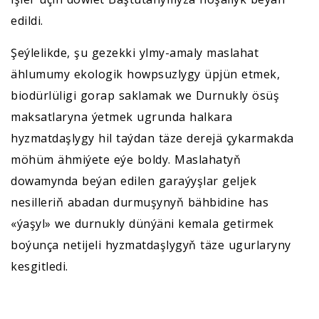
edildi.
Şeýlelikde, şu gezekki ylmy-amaly maslahat
ählumumy ekologik howpsuzlygy üpjün etmek,
biodürlüligi gorap saklamak we Durnukly ösüş
maksatlaryna ýetmek ugrunda halkara
hyzmatdaşlygy hil taýdan täze derejä çykarmakda
möhüm ähmiýete eýe boldy. Maslahatyň
dowamynda beýan edilen garaýyşlar geljek
nesilleriň abadan durmuşynyň bähbidine has
«ýaşyl» we durnukly dünýäni kemala getirmek
boýunça netijeli hyzmatdaşlygyň täze ugurlaryny
kesgitledi.