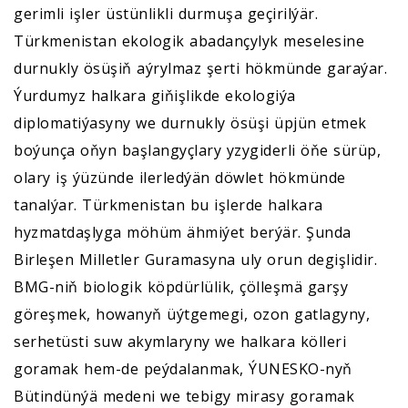
gerimli işler üstünlikli durmuşa geçirilýär.
Türkmenistan ekologik abadançylyk meselesine
durnukly ösüşiň aýrylmaz şerti hökmünde garaýar.
Ýurdumyz halkara giňişlikde ekologiýa
diplomatiýasyny we durnukly ösüşi üpjün etmek
boýunça oňyn başlangyçlary yzygiderli öňe sürüp,
olary iş ýüzünde ilerledýän döwlet hökmünde
tanalýar. Türkmenistan bu işlerde halkara
hyzmatdaşlyga möhüm ähmiýet berýär. Şunda
Birleşen Milletler Guramasyna uly orun degişlidir.
BMG-niň biologik köpdürlülik, çölleşmä garşy
göreşmek, howanyň üýtgemegi, ozon gatlagyny,
serhetüsti suw akymlaryny we halkara kölleri
goramak hem-de peýdalanmak, ÝUNESKO-nyň
Bütindünýä medeni we tebigy mirasy goramak