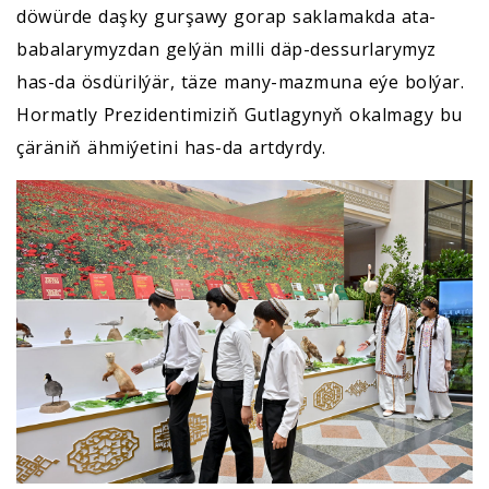
döwürde daşky gurşawy gorap saklamakda ata-
babalarymyzdan gelýän milli däp-dessurlarymyz
has-da ösdürilýär, täze many-mazmuna eýe bolýar.
Hormatly Prezidentimiziň Gutlagynyň okalmagy bu
çäräniň ähmiýetini has-da artdyrdy.