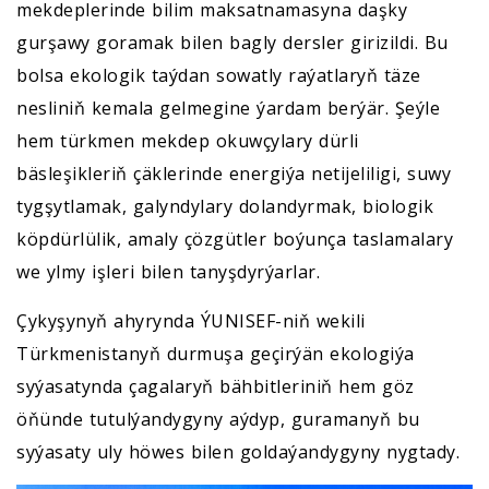
mekdeplerinde bilim maksatnamasyna daşky
gurşawy goramak bilen bagly dersler girizildi. Bu
bolsa ekologik taýdan sowatly raýatlaryň täze
nesliniň kemala gelmegine ýardam berýär. Şeýle
hem türkmen mekdep okuwçylary dürli
bäsleşikleriň çäklerinde energiýa netijeliligi, suwy
tygşytlamak, galyndylary dolandyrmak, biologik
köpdürlülik, amaly çözgütler boýunça taslamalary
we ylmy işleri bilen tanyşdyrýarlar.
Çykyşynyň ahyrynda ÝUNISEF-niň wekili
Türkmenistanyň durmuşa geçirýän ekologiýa
syýasatynda çagalaryň bähbitleriniň hem göz
öňünde tutulýandygyny aýdyp, guramanyň bu
syýasaty uly höwes bilen goldaýandygyny nygtady.