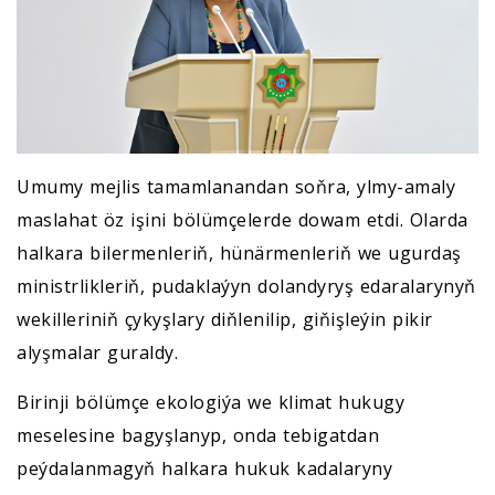
Umumy mejlis tamamlanandan soňra, ylmy-amaly
maslahat öz işini bölümçelerde dowam etdi. Olarda
halkara bilermenleriň, hünärmenleriň we ugurdaş
ministrlikleriň, pudaklaýyn dolandyryş edaralarynyň
wekilleriniň çykyşlary diňlenilip, giňişleýin pikir
alyşmalar guraldy.
Birinji bölümçe ekologiýa we klimat hukugy
meselesine bagyşlanyp, onda tebigatdan
peýdalanmagyň halkara hukuk kadalaryny