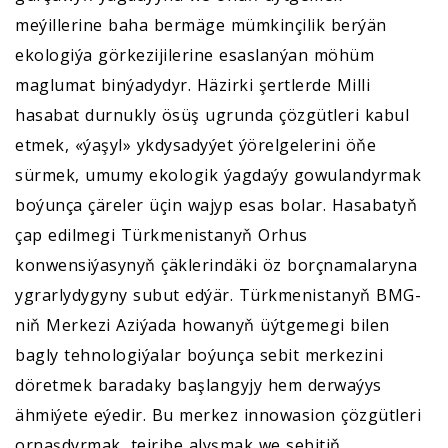
meýillerine baha bermäge mümkinçilik berýän
ekologiýa görkezijilerine esaslanýan möhüm
maglumat binýadydyr. Häzirki şertlerde Milli
hasabat durnukly ösüş ugrunda çözgütleri kabul
etmek, «ýaşyl» ykdysadyýet ýörelgelerini öňe
sürmek, umumy ekologik ýagdaýy gowulandyrmak
boýunça çäreler üçin wajyp esas bolar. Hasabatyň
çap edilmegi Türkmenistanyň Orhus
konwensiýasynyň çäklerindäki öz borçnamalaryna
ygrarlydygyny subut edýär. Türkmenistanyň BMG-
niň Merkezi Aziýada howanyň üýtgemegi bilen
bagly tehnologiýalar boýunça sebit merkezini
döretmek baradaky başlangyjy hem derwaýys
ähmiýete eýedir. Bu merkez innowasion çözgütleri
ornaşdyrmak, tejribe alyşmak we sebitiň