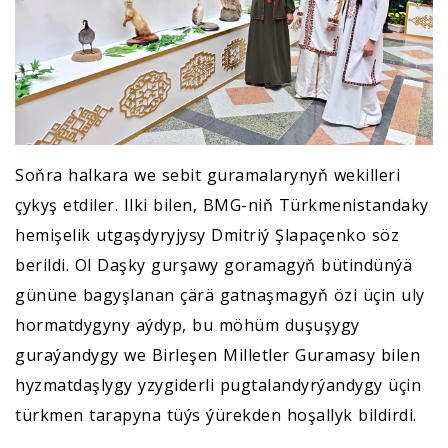
Soňra halkara we sebit guramalarynyň wekilleri
çykyş etdiler. Ilki bilen, BMG-niň Türkmenistandaky
hemişelik utgaşdyryjysy Dmitriý Şlapaçenko söz
berildi. Ol Daşky gurşawy goramagyň bütindünýä
gününe bagyşlanan çärä gatnaşmagyň özi üçin uly
hormatdygyny aýdyp, bu möhüm duşuşygy
guraýandygy we Birleşen Milletler Guramasy bilen
hyzmatdaşlygy yzygiderli pugtalandyrýandygy üçin
türkmen tarapyna tüýs ýürekden hoşallyk bildirdi.