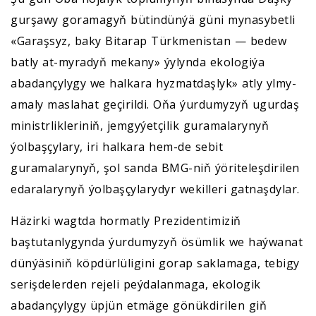
gurşawy goramagyň bütindünýä güni mynasybetli
«Garaşsyz, baky Bitarap Türkmenistan — bedew
batly at-myradyň mekany» ýylynda ekologiýa
abadançylygy we halkara hyzmatdaşlyk» atly ylmy-
amaly maslahat geçirildi. Oňa ýurdumyzyň ugurdaş
ministrlikleriniň, jemgyýetçilik guramalarynyň
ýolbaşçylary, iri halkara hem-de sebit
guramalarynyň, şol sanda BMG-niň ýöriteleşdirilen
edaralarynyň ýolbaşçylarydyr wekilleri gatnaşdylar.
Häzirki wagtda hormatly Prezidentimiziň
baştutanlygynda ýurdumyzyň ösümlik we haýwanat
dünýäsiniň köpdürlüligini gorap saklamaga, tebigy
serişdelerden rejeli peýdalanmaga, ekologik
abadançylygy üpjün etmäge gönükdirilen giň