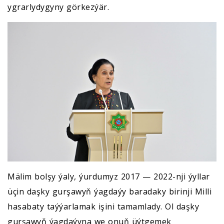
ygrarlydygyny görkezýär.
Mälim bolşy ýaly, ýurdumyz 2017 — 2022-nji ýyllar
üçin daşky gurşawyň ýagdaýy baradaky birinji Milli
hasabaty taýýarlamak işini tamamlady. Ol daşky
gurşawyň ýagdaýyna we onuň üýtgemek