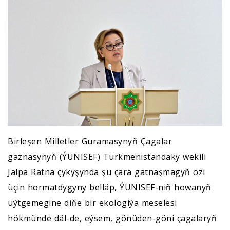
Birleşen Milletler Guramasynyň Çagalar
gaznasynyň (ÝUNISEF) Türkmenistandaky wekili
Jalpa Ratna çykyşynda şu çärä gatnaşmagyň özi
üçin hormatdygyny belläp, ÝUNISEF-niň howanyň
üýtgemegine diňe bir ekologiýa meselesi
hökmünde däl-de, eýsem, gönüden-göni çagalaryň