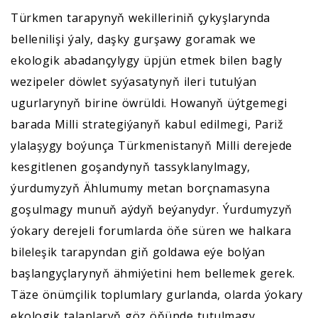
Türkmen tarapynyň wekilleriniň çykyşlarynda
bellenilişi ýaly, daşky gurşawy goramak we
ekologik abadançylygy üpjün etmek bilen bagly
wezipeler döwlet syýasatynyň ileri tutulýan
ugurlarynyň birine öwrüldi. Howanyň üýtgemegi
barada Milli strategiýanyň kabul edilmegi, Pariž
ylalaşygy boýunça Türkmenistanyň Milli derejede
kesgitlenen goşandynyň tassyklanylmagy,
ýurdumyzyň Ählumumy metan borçnamasyna
goşulmagy munuň aýdyň beýanydyr. Ýurdumyzyň
ýokary derejeli forumlarda öňe süren we halkara
bileleşik tarapyndan giň goldawa eýe bolýan
başlangyçlarynyň ähmiýetini hem bellemek gerek.
Täze önümçilik toplumlary gurlanda, olarda ýokary
ekologik talaplaryň göz öňünde tutulmagy,