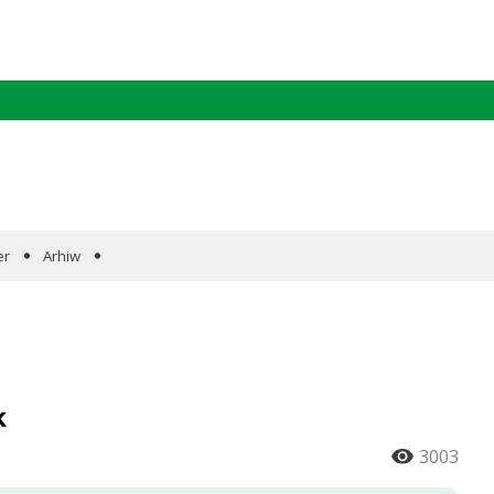
er
Arhiw
k
3003