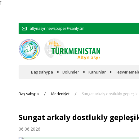
Ï
altynasyr.newspaper@sanly.tm
Baş sahypa
Bölümler
Kanunlar
Teswirlemel
Wakalaryň jümmişinde
Baş sahypa
Medeniýet
Sungat arkaly dostlukly gepleşik
Resmi
Sungat arkaly dostlukly gepleşi
Hyzmatdaşlyk
06.06.2026