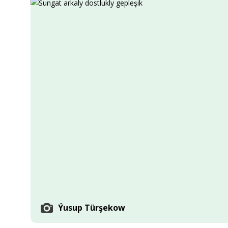
Ykdysadyýet
Jemgyýet
Medeniýet
Ylym
Sport
Ýusup Türşekow