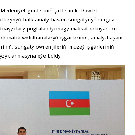
Medeniýet günleriniň çäklerinde Döwlet
atlarynyň halk amaly-haşam sungatynyň sergisi
gatnaşyklary pugtalandyrmagy maksat edinýän bu
plomatik wekilhanalaryň işgärleriniň, amaly-haşam
niň, sungaty öwrenijileriň, muzeý işgärleriniň
gyzyklanmasyna eýe boldy.