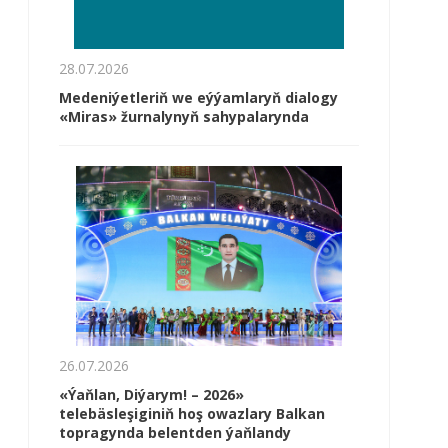
28.07.2026
Medeniýetleriň we eýýamlaryň dialogy
«Miras» žurnalynyň sahypalarynda
26.07.2026
«Ýaňlan, Diýarym! – 2026»
telebäsleşiginiň hoş owazlary Balkan
topragynda belentden ýaňlandy