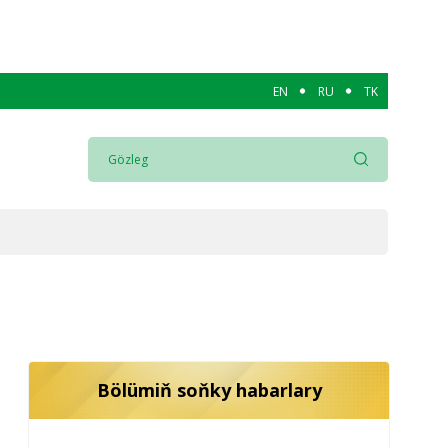
EN
RU
TK
Bölümiň soňky habarlary