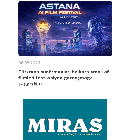
06.08.2026
Türkmen hünärmenleri halkara emeli aň
filmleri festiwalyna gatnaşmaga
çagyrylýar