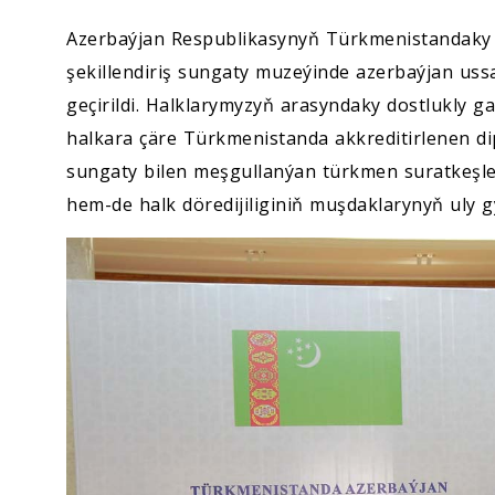
Azerbaýjan Respublikasynyň Türkmenistandaky 
şekillendiriş sungaty muzeýinde azerbaýjan uss
geçirildi. Halklarymyzyň arasyndaky dostlukly 
halkara çäre Türkmenistanda akkreditirlenen di
sungaty bilen meşgullanýan türkmen suratkeşleri
hem-de halk döredijiliginiň muşdaklarynyň uly 