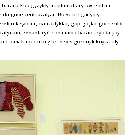
 barada köp gyzykly maglumatlary öwrendiler.
irki güne çenli uzalýar. Bu ýerde gadymy
ezelen keşdeler, namazlyklar, gap-gaçlar görkezildi.
Aýratynam, zenanlaryň hammama baranlarynda şaý-
et almak üçin ulanylan nepis görnüşli küýzä uly