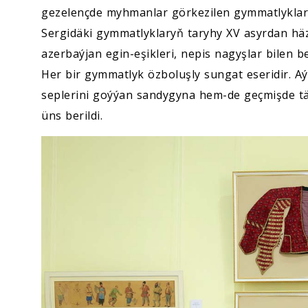
gezelençde myhmanlar görkezilen gymmatlyklar
Sergidäki gymmatlyklaryň taryhy XV asyrdan häz
azerbaýjan egin-eşikleri, nepis nagyşlar bilen b
Her bir gymmatlyk özboluşly sungat eseridir. 
seplerini goýýan sandygyna hem-de geçmişde tär
üns berildi.